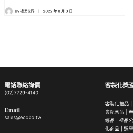
By
禮品世界
2022 年 8 月 3 日
文
文
章
章
導
分
覽
頁
電話聯絡詢價
客製化獎
(02)7729-4140
客製化禮品
Email
會紀念品
|
sales@ecobo.tw
導品
|
禮品
化商品
|
選