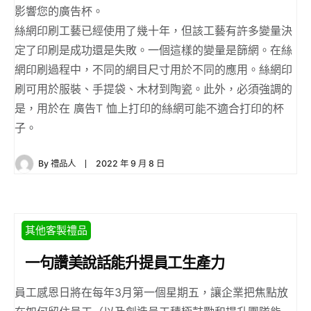
影響您的廣告杯。
絲網印刷工藝已經使用了幾十年，但該工藝有許多變量決
定了印刷是成功還是失敗。一個這樣的變量是篩網。在絲
網印刷過程中，不同的網目尺寸用於不同的應用。絲網印
刷可用於服裝、手提袋、木材到陶瓷。此外，必須強調的
是，用於在 廣告T 恤上打印的絲網可能不適合打印的杯
子。
By
禮品人
2022 年 9 月 8 日
其他客製禮品
一句讚美說話能升提員工生產力
員工感恩日將在每年3月第一個星期五，讓企業把焦點放