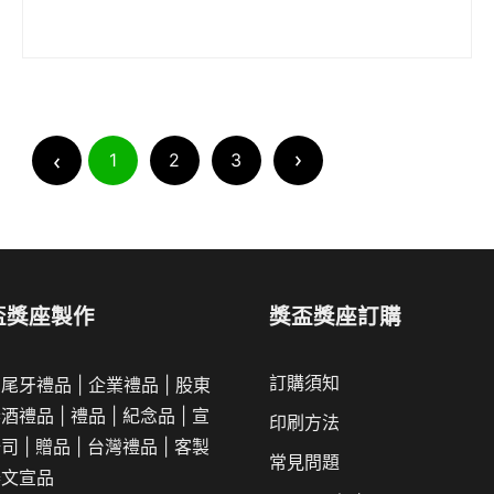
1
2
3
盃獎座製作
獎盃獎座訂購
訂購須知
|
尾牙禮品
|
企業
禮品
|
股東
春酒禮品
|
禮品
|
紀念品
|
宣
印刷方法
公司
|
贈品
|
台灣禮品
|
客製
常見問題
舉文宣品