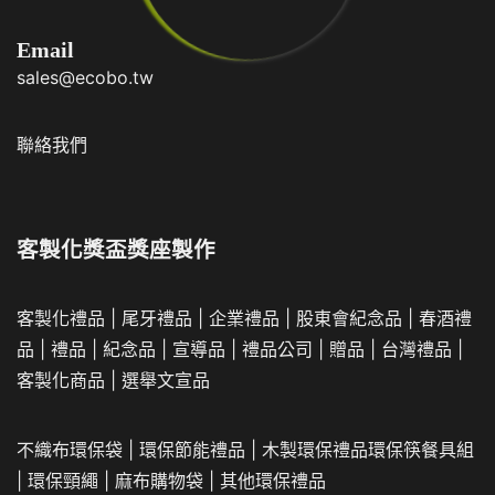
Email
sales@ecobo.tw
聯絡我們
客製化獎盃獎座製作
客製化禮品
|
尾牙禮品
|
企業
禮品
|
股東會紀念品
|
春酒禮
品
|
禮品
|
紀念品
|
宣導品
|
禮品公司
|
贈品
|
台灣禮品
|
客製化商品
|
選舉文宣品
不織布環保袋
|
環保節能禮品
|
木製環保禮品
環保筷餐具組
|
環保頸繩
|
麻布購物袋
|
其他環保禮品