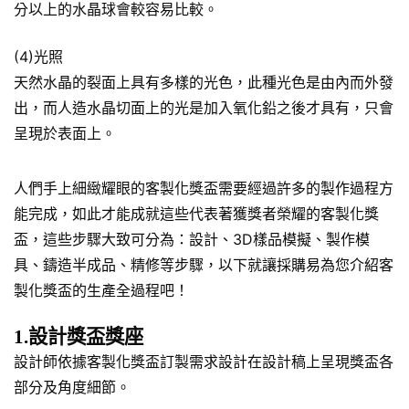
分以上的水晶球會較容易比較。
(4)光照
天然水晶的裂面上具有多樣的光色，此種光色是由內而外發
出，而人造水晶切面上的光是加入氧化鉛之後才具有，只會
呈現於表面上。
人們手上細緻耀眼的客製化獎盃需要經過許多的製作過程方
能完成，如此才能成就這些代表著獲獎者榮耀的客製化獎
盃，這些步驟大致可分為：設計、3D樣品模擬、製作模
具、鑄造半成品、精修等步驟，以下就讓採購易為您介紹客
製化獎盃的生產全過程吧！
1.設計獎盃獎座
設計師依據客製化獎盃訂製需求設計在設計稿上呈現獎盃各
部分及角度細節。