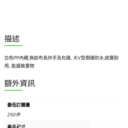
描述
白色PP內襯,無紡布長拎手及包邊, 大V型側邊防水,結實耐
用, 能盛裝重物
額外資訊
最低訂購量
250件
產品尺寸