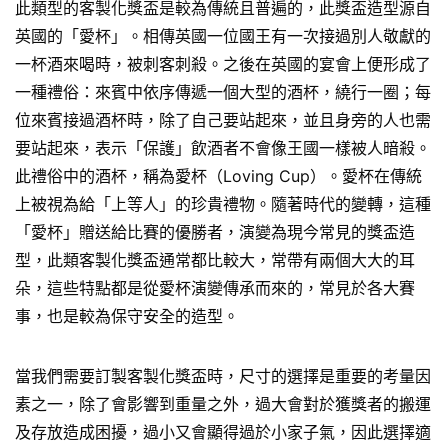
此類型的客製化獎盃是較為傳統且普遍的，此獎盃造型源自
英國的「愛杯」。相傳英國一位國王有一次接過別人敬獻的
一杯酒來喝時，被刺客刺殺。之後在英國的宴會上便形成了
一種禮俗：來賓中依序傳遞一個大型的酒杯，繞行一圈；每
位來賓接過酒杯時，除了自己要站起來，並且身旁的人也需
要站起來，表示「保護」飲酒者不會像王國一樣被人暗殺。
此禮俗中的酒杯，稱為愛杯（Loving Cup）。愛杯在傳統
上被視為給「上等人」的珍貴禮物。隨著時代的變轉，這種
「愛杯」贈送給比賽的優勝者，演變為現今常見的獎盃造
型，此類客製化獎盃通常都比較大，常帶有兩個大大的耳
朵，這些特點都是從愛杯演變傳承而來的，常見於各大賽
事，也是較為保守安全的造型。
當我們需要訂製客製化獎盃時，尺寸的選擇是重要的考量因
素之一，除了會影響到重量之外，過大會對於獲獎者的搬運
及存放造成困擾，過小又會顯得過於小家子氣，因此選擇適