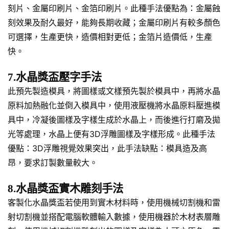
刻片、金屬印刷片、金箔印刷片。此種手法優點為：金屬蝕
刻效果及耐久最好，能夠長期收藏；金屬印刷片有較多顏色
可選擇，生產更快，造價相對更低；金箔片造價低，生產
快。
7.水晶獎盃壓字手法
此預先製造模具，將圖樣或文樣預先製於模具中，再將水晶
原料加熱融化並倒入模具中，使用液壓機將水晶原料壓進模
具中，冷凝後圖樣及字樣生成於水晶上，而後進行打磨及拋
光等處理，水晶上便有3D浮雕圖樣及字樣形成。此種手法
優點：3D浮雕視覺效果突出，此手法缺點：模具造及高
昂，要求訂製數量較大。
8.水晶獎盃實木雕刻手法
客製化水晶獎盃若使用到實木材料時，使用機械切割機和雷
射切割機並搭配電腦軟體輸入數據，使用機器於木材表層雕