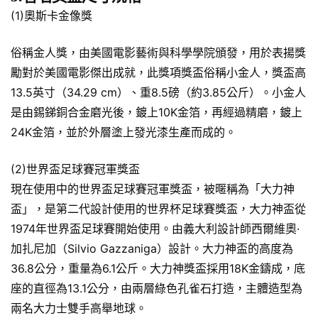
(1)奧斯卡金像獎
俗稱金人獎，由美國電影藝術與科學學院頒發，用於表揚獎
勵對於美國電影傑出成就，此獎項獎盃俗稱小金人，獎盃高
13.5英寸（34.29 cm）、重8.5磅（約3.85公斤）。小金人
是由錫銻銅合金磨光後，鍍上10K金箔，再經過精磨，鍍上
24K金箔，並於外層塗上發光漆生產而成的。
(2)世界盃足球賽冠軍獎盃
現在使用中的世界盃足球賽冠軍獎盃，被暱稱為「大力神
盃」，是第二代設計使用的世界杯足球賽獎盃，大力神盃從
1974年世界盃足球賽開始使用。由義大利設計師西爾維奧·
加扎尼加（Silvio Gazzaniga）設計。大力神盃的高度為
36.8公分，重量為6.1公斤。大力神獎盃採用18K金鑄成，底
座的直徑為13.1公分，由兩層綠色孔雀石打造，主體造型為
兩名大力士雙手高舉地球。