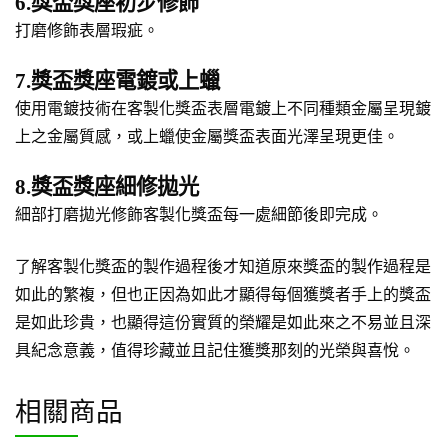
6.獎盃獎座初步修飾
打磨修飾表層瑕疵。
7.獎盃獎座電鍍或上蠟
使用電鍍技術在客製化獎盃表層電鍍上不同種類金屬呈現鍍
上之金屬質感，或上蠟使金屬獎盃表面光澤呈現更佳。
8.獎盃獎座細修拋光
細部打磨拋光修飾客製化獎盃每一處細節後即完成。
了解客製化獎盃的製作過程後才知道原來獎盃的製作過程是
如此的繁複，但也正因為如此才顯得每個獲獎者手上的獎盃
是如此珍貴，也顯得這份實質的榮耀是如此來之不易並且深
具紀念意義，值得珍藏並且記住獲獎那刻的光榮與喜悅。
相關商品