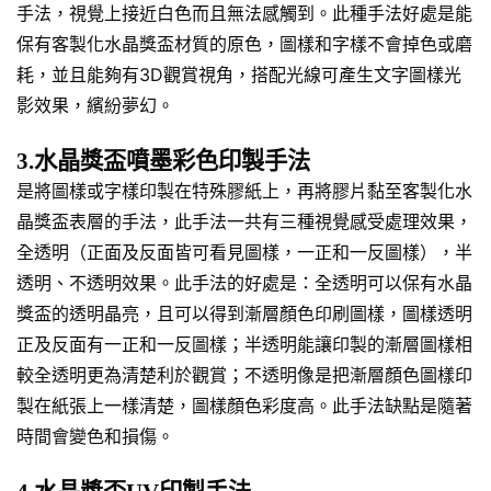
手法，視覺上接近白色而且無法感觸到。此種手法好處是能
保有客製化水晶獎盃材質的原色，圖樣和字樣不會掉色或磨
耗，並且能夠有3D觀賞視角，搭配光線可產生文字圖樣光
影效果，繽紛夢幻。
3.水晶獎盃噴墨彩色印製手法
是將圖樣或字樣印製在特殊膠紙上，再將膠片黏至客製化水
晶獎盃表層的手法，此手法一共有三種視覺感受處理效果，
全透明（正面及反面皆可看見圖樣，一正和一反圖樣），半
透明、不透明效果。此手法的好處是：全透明可以保有水晶
獎盃的透明晶亮，且可以得到漸層顏色印刷圖樣，圖樣透明
正及反面有一正和一反圖樣；半透明能讓印製的漸層圖樣相
較全透明更為清楚利於觀賞；不透明像是把漸層顏色圖樣印
製在紙張上一樣清楚，圖樣顏色彩度高。此手法缺點是隨著
時間會變色和損傷。