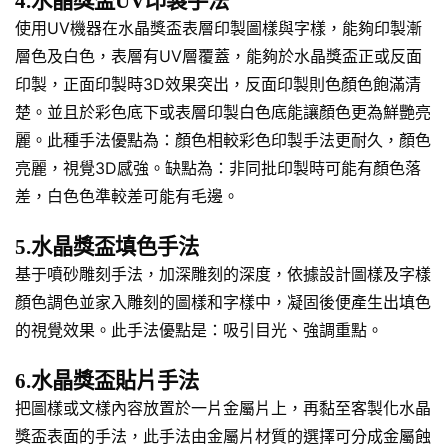
4.水晶獎盃UV印製手法
使用UV機器在水晶獎盃表層印製圖樣與字樣，能夠印製漸
層色及白色，表層有UV層覆蓋，能夠於水晶獎盃正或反面
印製，正面印製時3D效果突出，反面印製則色顏色飽滿清
楚。並且於彩色底下或表層印製白色底能讓顏色更為鮮艷亮
麗。此種手法優點為：顏色相較彩色印製手法更耐久，顏色
亮麗，視覺3D感強。缺點為：非同批印製時可能有顏色落
差，白色色準較差可能有毛邊。
5.水晶獎盃填色手法
基于噴砂雕刻手法，加深雕刻的深度，依據設計圖樣及字樣
顏色調色並家入雕刻的圖樣和字樣中，凝固後便產生出填色
的視覺效果。此手法優點是：吸引目光、強調重點。
6.水晶獎盃貼片手法
把圖樣或文樣內容放置於一片金屬片上，再黏至客製化水晶
獎盃表面的手法，此手法由金屬片材質的選擇可分成金屬蝕