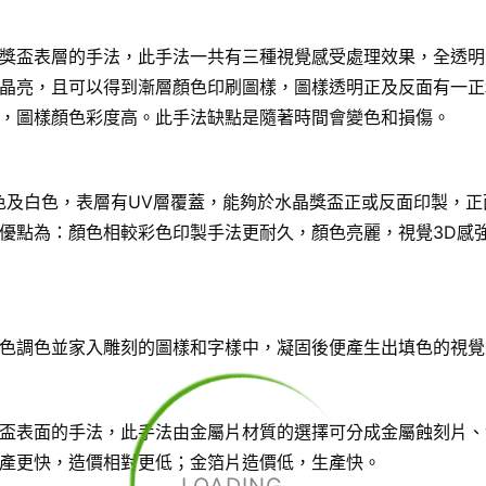
獎盃表層的手法，此手法一共有三種視覺感受處理效果，全透明
晶亮，且可以得到漸層顏色印刷圖樣，圖樣透明正及反面有一正
，圖樣顏色彩度高。此手法缺點是隨著時間會變色和損傷。
色及白色，表層有UV層覆蓋，能夠於水晶獎盃正或反面印製，正
優點為：顏色相較彩色印製手法更耐久，顏色亮麗，視覺3D感
色調色並家入雕刻的圖樣和字樣中，凝固後便產生出填色的視覺
盃表面的手法，此手法由金屬片材質的選擇可分成金屬蝕刻片、
產更快，造價相對更低；金箔片造價低，生產快。