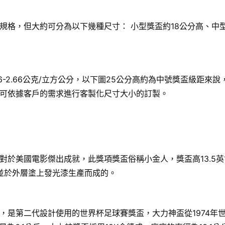
格，但大約可分為以下幾種尺寸： 小型獎盃約18公分高、中型
6-2.66公克/立方公分，以下圖25公分高約為中號獎盃級距
可依據客戶的需求進行客製化尺寸大小的訂製。
國電影傑出成就，此獎項獎盃俗稱小金人，獎盃高13.5英寸（34
，並於外層塗上發光漆生產而成的。
，是第二代設計使用的世界杯足球賽獎盃，大力神盃從1974年