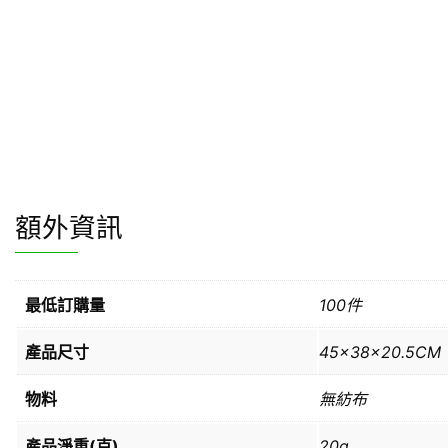
額外資訊
最低訂購量
100件
產品尺寸
45x38x20.5CM
物料
無紡布
產品淨重(克)
20g