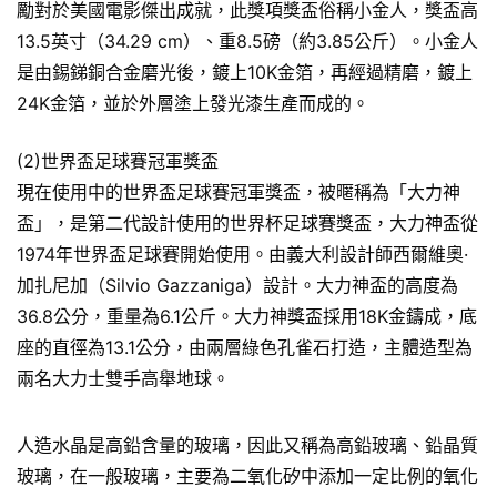
勵對於美國電影傑出成就，此獎項獎盃俗稱小金人，獎盃高
13.5英寸（34.29 cm）、重8.5磅（約3.85公斤）。小金人
是由錫銻銅合金磨光後，鍍上10K金箔，再經過精磨，鍍上
24K金箔，並於外層塗上發光漆生產而成的。
(2)世界盃足球賽冠軍獎盃
現在使用中的世界盃足球賽冠軍獎盃，被暱稱為「大力神
盃」，是第二代設計使用的世界杯足球賽獎盃，大力神盃從
1974年世界盃足球賽開始使用。由義大利設計師西爾維奧·
加扎尼加（Silvio Gazzaniga）設計。大力神盃的高度為
36.8公分，重量為6.1公斤。大力神獎盃採用18K金鑄成，底
座的直徑為13.1公分，由兩層綠色孔雀石打造，主體造型為
兩名大力士雙手高舉地球。
人造水晶是高鉛含量的玻璃，因此又稱為高鉛玻璃、鉛晶質
玻璃，在一般玻璃，主要為二氧化矽中添加一定比例的氧化