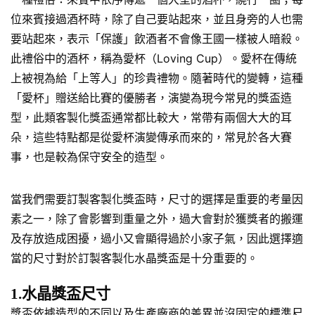
位來賓接過酒杯時，除了自己要站起來，並且身旁的人也需
要站起來，表示「保護」飲酒者不會像王國一樣被人暗殺。
此禮俗中的酒杯，稱為愛杯（Loving Cup）。愛杯在傳統
上被視為給「上等人」的珍貴禮物。隨著時代的變轉，這種
「愛杯」贈送給比賽的優勝者，演變為現今常見的獎盃造
型，此類客製化獎盃通常都比較大，常帶有兩個大大的耳
朵，這些特點都是從愛杯演變傳承而來的，常見於各大賽
事，也是較為保守安全的造型。
當我們需要訂製客製化獎盃時，尺寸的選擇是重要的考量因
素之一，除了會影響到重量之外，過大會對於獲獎者的搬運
及存放造成困擾，過小又會顯得過於小家子氣，因此選擇適
當的尺寸對於訂製客製化水晶獎盃是十分重要的。
1.水晶獎盃尺寸
獎盃依據造型的不同以及生產廠商的差異並沒固定的標準尺