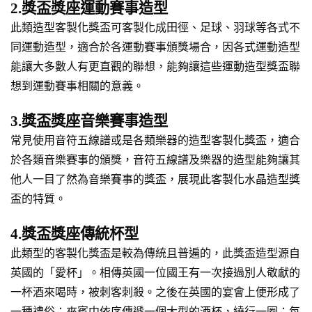
2.獎盃獎座運動賽事造型
此類造型客製化獎盃可客製化成田徑、足球、羽球等各式不
同運動造型，適合於各運動賽事頒獎場合，因各式運動造型
能讓大多數人有更直觀的聯想，能夠讓這些運動造型獎盃聯
想到運動賽事相關的意義。
3.獎盃獎座音樂賽事造型
常見使用音符五線譜或是各類樂器的造型客製化獎盃，適合
於各類音樂賽事的頒獎，音符五線譜及樂器的造型能夠讓其
他人一目了然為音樂賽事的獎盃，展現此客製化水晶造型獎
盃的特質。
4.獎盃獎座傳統杯型
此類型的客製化獎盃是較為傳統且普遍的，此獎盃造型源自
英國的「愛杯」。相傳英國一位國王有一次接過別人敬獻的
一杯酒來喝時，被刺客刺殺。之後在英國的宴會上便形成了
一種禮俗：來賓中依序傳遞一個大型的酒杯，繞行一圈；每