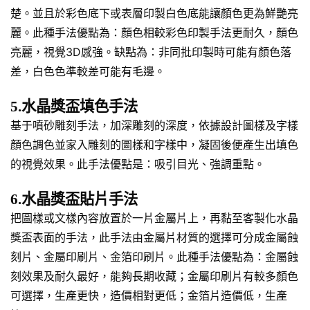
楚。並且於彩色底下或表層印製白色底能讓顏色更為鮮艷亮
麗。此種手法優點為：顏色相較彩色印製手法更耐久，顏色
亮麗，視覺3D感強。缺點為：非同批印製時可能有顏色落
差，白色色準較差可能有毛邊。
5.水晶獎盃填色手法
基于噴砂雕刻手法，加深雕刻的深度，依據設計圖樣及字樣
顏色調色並家入雕刻的圖樣和字樣中，凝固後便產生出填色
的視覺效果。此手法優點是：吸引目光、強調重點。
6.水晶獎盃貼片手法
把圖樣或文樣內容放置於一片金屬片上，再黏至客製化水晶
獎盃表面的手法，此手法由金屬片材質的選擇可分成金屬蝕
刻片、金屬印刷片、金箔印刷片。此種手法優點為：金屬蝕
刻效果及耐久最好，能夠長期收藏；金屬印刷片有較多顏色
可選擇，生產更快，造價相對更低；金箔片造價低，生產