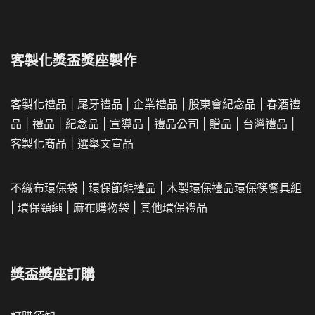
客製化獎盃獎座製作
客製化禮品
|
尾牙禮品
|
企業
禮品
|
股東會紀念品
|
春酒禮
品
|
禮品
|
紀念品
|
宣導品
|
禮品公司
|
贈品
|
台灣禮品
|
客製化商品
|
選舉文宣品
不織布環保袋
|
環保節能禮品
|
木製環保禮品
環保筷餐具組
|
環保頸繩
|
麻布購物袋
|
其他環保禮品
獎盃獎座訂購