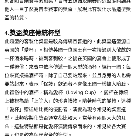
於各類音樂賽事的頒獎，音符五線譜及樂器的造型能夠讓其
他人一目了然為音樂賽事的獎盃，展現此客製化水晶造型獎
盃的特質。
4.獎盃獎座傳統杯型
此類型的客製化獎盃是較為傳統且普遍的，此獎盃造型源自
英國的「愛杯」。相傳英國一位國王有一次接過別人敬獻的
一杯酒來喝時，被刺客刺殺。之後在英國的宴會上便形成了
一種禮俗：來賓中依序傳遞一個大型的酒杯，繞行一圈；每
位來賓接過酒杯時，除了自己要站起來，並且身旁的人也需
要站起來，表示「保護」飲酒者不會像王國一樣被人暗殺。
此禮俗中的酒杯，稱為愛杯（Loving Cup）。愛杯在傳統
上被視為給「上等人」的珍貴禮物。隨著時代的變轉，這種
「愛杯」贈送給比賽的優勝者，演變為現今常見的獎盃造
型，此類客製化獎盃通常都比較大，常帶有兩個大大的耳
朵，這些特點都是從愛杯演變傳承而來的，常見於各大賽
事，也是較為保守安全的造型。