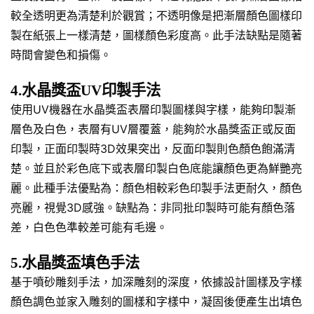
較全透明更為清楚利於觀賞；不透明像是把漸層顏色圖樣印
製在紙張上一樣清楚，圖樣顏色彩度高。此手法缺點是隨著
時間會變色和損傷。
4.水晶獎盃UV印製手法
使用UV機器在水晶獎盃表層印製圖樣與字樣，能夠印製漸
層色及白色，表層有UV層覆蓋，能夠於水晶獎盃正或反面
印製，正面印製時3D效果突出，反面印製則色顏色飽滿清
楚。並且於彩色底下或表層印製白色底能讓顏色更為鮮艷亮
麗。此種手法優點為：顏色相較彩色印製手法更耐久，顏色
亮麗，視覺3D感強。缺點為：非同批印製時可能有顏色落
差，白色色準較差可能有毛邊。
5.水晶獎盃填色手法
基于噴砂雕刻手法，加深雕刻的深度，依據設計圖樣及字樣
顏色調色並家入雕刻的圖樣和字樣中，凝固後便產生出填色