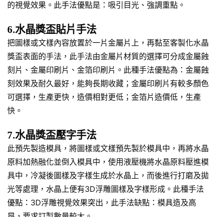
的視覺效果。此手法優點是：吸引目光、強調重點。
6.水晶獎盃貼片手法
把圖樣或文樣內容放置於一片金屬片上，再黏至客製化水晶
獎盃表面的手法，此手法由金屬片材質的選擇可分成金屬蝕
刻片、金屬印刷片、金箔印刷片。此種手法優點為：金屬蝕
刻效果及耐久最好，能夠長期收藏；金屬印刷片有較多顏色
可選擇，生產更快，造價相對更低；金箔片造價低，生產
快。
7.水晶獎盃壓字手法
此預先製造模具，將圖樣或文樣預先製於模具中，再將水晶
原料加熱融化並倒入模具中，使用液壓機將水晶原料壓進模
具中，冷凝後圖樣及字樣生成於水晶上，而後進行打磨及拋
光等處理，水晶上便有3D浮雕圖樣及字樣形成。此種手法
優點：3D浮雕視覺效果突出，此手法缺點：模具造及高
昂，要求訂製數量較大。