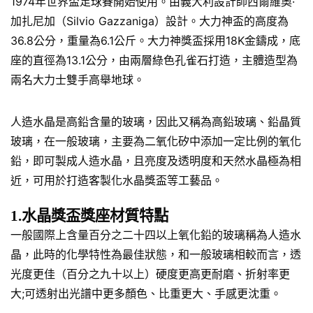
1974年世界盃足球賽開始使用。由義大利設計師西爾維奧·
加扎尼加（Silvio Gazzaniga）設計。大力神盃的高度為
36.8公分，重量為6.1公斤。大力神獎盃採用18K金鑄成，底
座的直徑為13.1公分，由兩層綠色孔雀石打造，主體造型為
兩名大力士雙手高舉地球。
人造水晶是高鉛含量的玻璃，因此又稱為高鉛玻璃、鉛晶質
玻璃，在一般玻璃，主要為二氧化矽中添加一定比例的氧化
鉛，即可製成人造水晶，且亮度及透明度和天然水晶極為相
近，可用於打造客製化水晶獎盃等工藝品。
1.水晶獎盃獎座材質特點
一般國際上含量百分之二十四以上氧化鉛的玻璃稱為人造水
晶，此時的化學特性為最佳狀態，和一般玻璃相較而言，透
光度更佳（百分之九十以上）硬度更高更耐磨、折射率更
大;可透射出光譜中更多顏色、比重更大、手感更沈重。