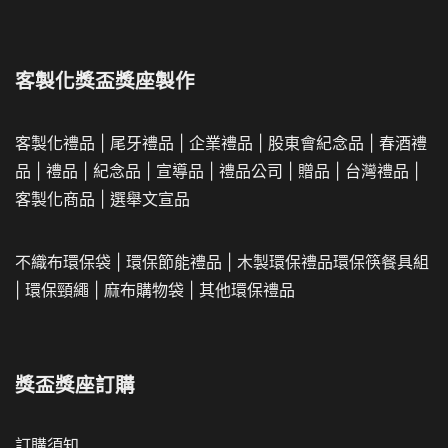
客製化商品
|
選舉文宣品
不織布環保袋
|
環保節能禮品
|
木製環保禮品
環保筷餐具組
|
環保頸繩
|
麻布購物袋
|
其他環保禮品
獎盃獎座訂購
訂購須知
印刷方法
常見問題
Panton 色卡
隱私權條款