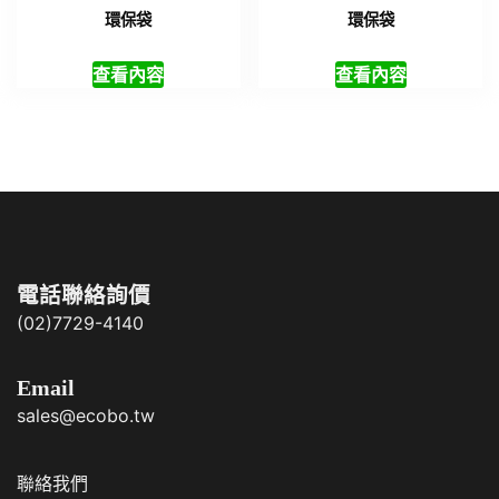
電話聯絡詢價
(02)7729-4140
Email
sales@ecobo.tw
聯絡我們
客製化獎盃獎座製作
客製化禮品
|
尾牙禮品
|
企業
禮品
|
股東會紀念品
|
春酒禮
品
|
禮品
|
紀念品
|
宣導品
|
禮品公司
|
贈品
|
台灣禮品
|