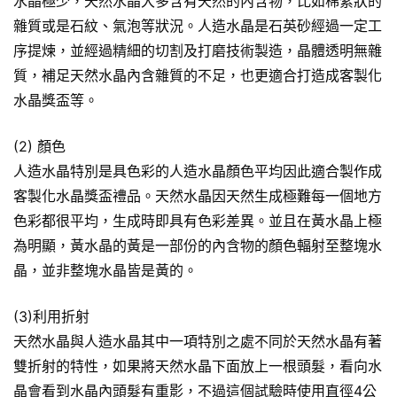
水晶極少，天然水晶大多含有天然的內含物，比如棉絮狀的
雜質或是石紋、氣泡等狀況。人造水晶是石英砂經過一定工
序提煉，並經過精細的切割及打磨技術製造，晶體透明無雜
質，補足天然水晶內含雜質的不足，也更適合打造成客製化
水晶獎盃等。
(2) 顏色
人造水晶特別是具色彩的人造水晶顏色平均因此適合製作成
客製化水晶獎盃禮品。天然水晶因天然生成極難每一個地方
色彩都很平均，生成時即具有色彩差異。並且在黃水晶上極
為明顯，黃水晶的黃是一部份的內含物的顏色輻射至整塊水
晶，並非整塊水晶皆是黃的。
(3)利用折射
天然水晶與人造水晶其中一項特別之處不同於天然水晶有著
雙折射的特性，如果將天然水晶下面放上一根頭髮，看向水
晶會看到水晶內頭髮有重影，不過這個試驗時使用直徑4公