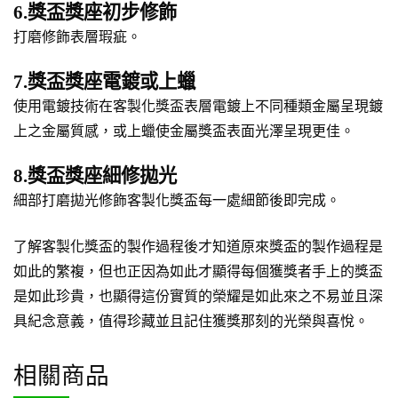
6.獎盃獎座初步修飾
打磨修飾表層瑕疵。
7.獎盃獎座電鍍或上蠟
使用電鍍技術在客製化獎盃表層電鍍上不同種類金屬呈現鍍
上之金屬質感，或上蠟使金屬獎盃表面光澤呈現更佳。
8.獎盃獎座細修拋光
細部打磨拋光修飾客製化獎盃每一處細節後即完成。
了解客製化獎盃的製作過程後才知道原來獎盃的製作過程是
如此的繁複，但也正因為如此才顯得每個獲獎者手上的獎盃
是如此珍貴，也顯得這份實質的榮耀是如此來之不易並且深
具紀念意義，值得珍藏並且記住獲獎那刻的光榮與喜悅。
相關商品