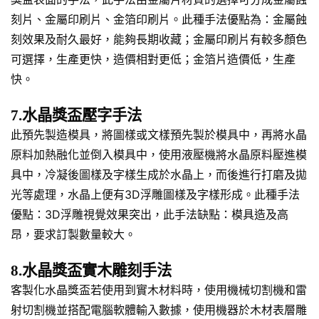
刻片、金屬印刷片、金箔印刷片。此種手法優點為：金屬蝕
刻效果及耐久最好，能夠長期收藏；金屬印刷片有較多顏色
可選擇，生產更快，造價相對更低；金箔片造價低，生產
快。
7.水晶獎盃壓字手法
此預先製造模具，將圖樣或文樣預先製於模具中，再將水晶
原料加熱融化並倒入模具中，使用液壓機將水晶原料壓進模
具中，冷凝後圖樣及字樣生成於水晶上，而後進行打磨及拋
光等處理，水晶上便有3D浮雕圖樣及字樣形成。此種手法
優點：3D浮雕視覺效果突出，此手法缺點：模具造及高
昂，要求訂製數量較大。
8.水晶獎盃實木雕刻手法
客製化水晶獎盃若使用到實木材料時，使用機械切割機和雷
射切割機並搭配電腦軟體輸入數據，使用機器於木材表層雕