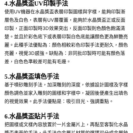
4.水晶獎盃UV印製手法
使用UV機器在水晶獎盃表層印製圖樣與字樣，能夠印製漸
層色及白色，表層有UV層覆蓋，能夠於水晶獎盃正或反面
印製，正面印製時3D效果突出，反面印製則色顏色飽滿清
楚。並且於彩色底下或表層印製白色底能讓顏色更為鮮艷亮
麗。此種手法優點為：顏色相較彩色印製手法更耐久，顏色
亮麗，視覺3D感強。缺點為：非同批印製時可能有顏色落
差，白色色準較差可能有毛邊。
5.水晶獎盃填色手法
基于噴砂雕刻手法，加深雕刻的深度，依據設計圖樣及字樣
顏色調色並家入雕刻的圖樣和字樣中，凝固後便產生出填色
的視覺效果。此手法優點是：吸引目光、強調重點。
6.水晶獎盃貼片手法
把圖樣或文樣內容放置於一片金屬片上，再黏至客製化水晶
獎盃表面的手法，此手法由金屬片材質的選擇可分成金屬蝕