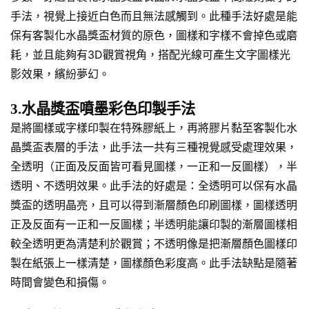
手法，視覺上接近白色而且無法感觸到。此種手法好處是能
保有客製化水晶獎盃材質的原色，圖樣和字樣不會掉色或磨
耗，並且能夠有3D觀賞視角，搭配光線可產生文字圖樣光
影效果，繽紛夢幻。
3.水晶獎盃噴墨彩色印製手法
是將圖樣或字樣印製在特殊膠紙上，再將膠片黏至客製化水
晶獎盃表層的手法，此手法一共有三種視覺感受處理效果，
全透明（正面及反面皆可看見圖樣，一正和一反圖樣），半
透明、不透明效果。此手法的好處是：全透明可以保有水晶
獎盃的透明晶亮，且可以得到漸層顏色印刷圖樣，圖樣透明
正及反面有一正和一反圖樣；半透明能讓印製的漸層圖樣相
較全透明更為清楚利於觀賞；不透明像是把漸層顏色圖樣印
製在紙張上一樣清楚，圖樣顏色彩度高。此手法缺點是隨著
時間會變色和損傷。