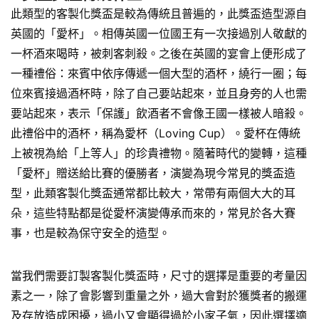
此類型的客製化獎盃是較為傳統且普遍的，此獎盃造型源自
英國的「愛杯」。相傳英國一位國王有一次接過別人敬獻的
一杯酒來喝時，被刺客刺殺。之後在英國的宴會上便形成了
一種禮俗：來賓中依序傳遞一個大型的酒杯，繞行一圈；每
位來賓接過酒杯時，除了自己要站起來，並且身旁的人也需
要站起來，表示「保護」飲酒者不會像王國一樣被人暗殺。
此禮俗中的酒杯，稱為愛杯（Loving Cup）。愛杯在傳統
上被視為給「上等人」的珍貴禮物。隨著時代的變轉，這種
「愛杯」贈送給比賽的優勝者，演變為現今常見的獎盃造
型，此類客製化獎盃通常都比較大，常帶有兩個大大的耳
朵，這些特點都是從愛杯演變傳承而來的，常見於各大賽
事，也是較為保守安全的造型。
當我們需要訂製客製化獎盃時，尺寸的選擇是重要的考量因
素之一，除了會影響到重量之外，過大會對於獲獎者的搬運
及存放造成困擾，過小又會顯得過於小家子氣，因此選擇適