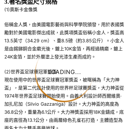
3.著名獎盃尺寸規格
(1)奧斯卡金像獎
俗稱金人獎，由美國電影藝術與科學學院頒發，用於表揚獎
勵對於美國電影傑出成就，此獎項獎盃俗稱小金人，獎盃高
13.5英寸（34.29 cm）、重8.5磅（約3.85公斤）。小金人
是由錫銻銅合金磨光後，鍍上10K金箔，再經過精磨，鍍上
24K金箔，並於外層塗上發光漆生產而成的。
LOADING...
(2)世界盃足球賽冠軍獎盃
現在使用中的世界盃足球賽冠軍獎盃，被暱稱為「大力神
盃」，是第二代設計使用的世界杯足球賽獎盃，大力神盃從
1974年世界盃足球賽開始使用。由義大利設計師西爾維奧·
加扎尼加（Silvio Gazzaniga）設計。大力神盃的高度為
36.8公分，重量為6.1公斤。大力神獎盃採用18K金鑄成，底
座的直徑為13.1公分，由兩層綠色孔雀石打造，主體造型為
兩名大力士雙手高舉地球。