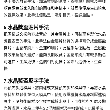
基于噴砂雕刻手法，加深雕刻的深度，依據設計圖樣及字樣
顏色調色並家入雕刻的圖樣和字樣中，凝固後便產生出填色
的視覺效果。此手法優點是：吸引目光、強調重點。
6.水晶獎盃貼片手法
把圖樣或文樣內容放置於一片金屬片上，再黏至客製化水晶
獎盃表面的手法，此手法由金屬片材質的選擇可分成金屬蝕
刻片、金屬印刷片、金箔印刷片。此種手法優點為：金屬蝕
刻效果及耐久最好，能夠長期收藏；金屬印刷片有較多顏色
可選擇，生產更快，造價相對更低；金箔片造價低，生產
快。
7.水晶獎盃壓字手法
此預先製造模具，將圖樣或文樣預先製於模具中，再將水晶
原料加熱融化並倒入模具中，使用液壓機將水晶原料壓進模
具中，冷凝後圖樣及字樣生成於水晶上，而後進行打磨及拋
光等處理，水晶上便有3D浮雕圖樣及字樣形成。此種手法