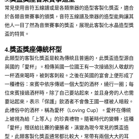
常見使用音符五線譜或是各類樂器的造型客製化獎盃，適合
於各類音樂賽事的頒獎，音符五線譜及樂器的造型能夠讓其
他人一目了然為音樂賽事的獎盃，展現此客製化水晶造型獎
盃的特質。
4.獎盃獎座傳統杯型
此類型的客製化獎盃是較為傳統且普遍的，此獎盃造型源自
英國的「愛杯」。相傳英國一位國王有一次接過別人敬獻的
一杯酒來喝時，被刺客刺殺。之後在英國的宴會上便形成了
一種禮俗：來賓中依序傳遞一個大型的酒杯，繞行一圈；每
位來賓接過酒杯時，除了自己要站起來，並且身旁的人也需
要站起來，表示「保護」飲酒者不會像王國一樣被人暗殺。
此禮俗中的酒杯，稱為愛杯（Loving Cup）。愛杯在傳統
上被視為給「上等人」的珍貴禮物。隨著時代的變轉，這種
「愛杯」贈送給比賽的優勝者，演變為現今常見的獎盃造
型，此類客製化獎盃通常都比較大，常帶有兩個大大的耳