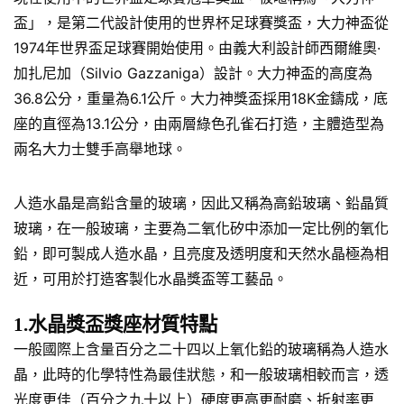
盃」，是第二代設計使用的世界杯足球賽獎盃，大力神盃從
1974年世界盃足球賽開始使用。由義大利設計師西爾維奧·
加扎尼加（Silvio Gazzaniga）設計。大力神盃的高度為
36.8公分，重量為6.1公斤。大力神獎盃採用18K金鑄成，底
座的直徑為13.1公分，由兩層綠色孔雀石打造，主體造型為
兩名大力士雙手高舉地球。
人造水晶是高鉛含量的玻璃，因此又稱為高鉛玻璃、鉛晶質
玻璃，在一般玻璃，主要為二氧化矽中添加一定比例的氧化
鉛，即可製成人造水晶，且亮度及透明度和天然水晶極為相
近，可用於打造客製化水晶獎盃等工藝品。
1.水晶獎盃獎座材質特點
一般國際上含量百分之二十四以上氧化鉛的玻璃稱為人造水
晶，此時的化學特性為最佳狀態，和一般玻璃相較而言，透
光度更佳（百分之九十以上）硬度更高更耐磨、折射率更