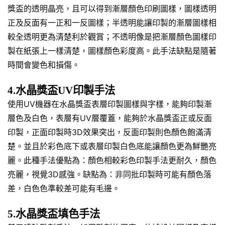
獎盃的透明晶亮，且可以得到漸層顏色印刷圖樣，圖樣透明
正及反面有一正和一反圖樣；半透明能讓印製的漸層圖樣相
較全透明更為清楚利於觀賞；不透明像是把漸層顏色圖樣印
製在紙張上一樣清楚，圖樣顏色彩度高。此手法缺點是隨著
時間會變色和損傷。
4.水晶獎盃UV印製手法
使用UV機器在水晶獎盃表層印製圖樣與字樣，能夠印製漸
層色及白色，表層有UV層覆蓋，能夠於水晶獎盃正或反面
印製，正面印製時3D效果突出，反面印製則色顏色飽滿清
楚。並且於彩色底下或表層印製白色底能讓顏色更為鮮艷亮
麗。此種手法優點為：顏色相較彩色印製手法更耐久，顏色
亮麗，視覺3D感強。缺點為：非同批印製時可能有顏色落
差，白色色準較差可能有毛邊。
5.水晶獎盃填色手法