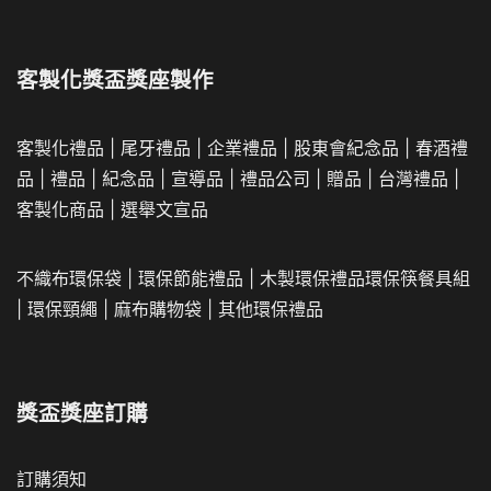
客製化獎盃獎座製作
客製化禮品
|
尾牙禮品
|
企業
禮品
|
股東會紀念品
|
春酒禮
品
|
禮品
|
紀念品
|
宣導品
|
禮品公司
|
贈品
|
台灣禮品
|
客製化商品
|
選舉文宣品
不織布環保袋
|
環保節能禮品
|
木製環保禮品
環保筷餐具組
|
環保頸繩
|
麻布購物袋
|
其他環保禮品
獎盃獎座訂購
訂購須知