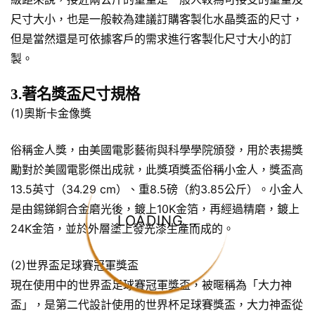
尺寸大小，也是一般較為建議訂購客製化水晶獎盃的尺寸，
但是當然還是可依據客戶的需求進行客製化尺寸大小的訂
製。
3.著名獎盃尺寸規格
(1)奧斯卡金像獎
俗稱金人獎，由美國電影藝術與科學學院頒發，用於表揚獎
勵對於美國電影傑出成就，此獎項獎盃俗稱小金人，獎盃高
13.5英寸（34.29 cm）、重8.5磅（約3.85公斤）。小金人
是由錫銻銅合金磨光後，鍍上10K金箔，再經過精磨，鍍上
LOADING...
24K金箔，並於外層塗上發光漆生產而成的。
(2)世界盃足球賽冠軍獎盃
現在使用中的世界盃足球賽冠軍獎盃，被暱稱為「大力神
盃」，是第二代設計使用的世界杯足球賽獎盃，大力神盃從