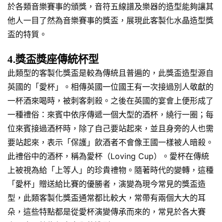
於各類音樂賽事的頒獎，音符五線譜及樂器的造型能夠讓其
他人一目了然為音樂賽事的獎盃，展現此客製化水晶造型獎
盃的特質。
4.獎盃獎座傳統杯型
此類型的客製化獎盃是較為傳統且普遍的，此獎盃造型源自
英國的「愛杯」。相傳英國一位國王有一次接過別人敬獻的
一杯酒來喝時，被刺客刺殺。之後在英國的宴會上便形成了
一種禮俗：來賓中依序傳遞一個大型的酒杯，繞行一圈；每
位來賓接過酒杯時，除了自己要站起來，並且身旁的人也需
要站起來，表示「保護」飲酒者不會像王國一樣被人暗殺。
此禮俗中的酒杯，稱為愛杯（Loving Cup）。愛杯在傳統
上被視為給「上等人」的珍貴禮物。隨著時代的變轉，這種
「愛杯」贈送給比賽的優勝者，演變為現今常見的獎盃造
型，此類客製化獎盃通常都比較大，常帶有兩個大大的耳
朵，這些特點都是從愛杯演變傳承而來的，常見於各大賽