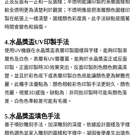
正及反面有一正和一反圖樣；半透明能讓印製的漸層圖樣相
較全透明更為清楚利於觀賞；不透明像是把漸層顏色圖樣印
製在紙張上一樣清楚，圖樣顏色彩度高。此手法缺點是隨著
時間會變色和損傷。
4.水晶獎盃UV印製手法
使用UV機器在水晶獎盃表層印製圖樣與字樣，能夠印製漸
層色及白色，表層有UV層覆蓋，能夠於水晶獎盃正或反面
印製，正面印製時3D效果突出，反面印製則色顏色飽滿清
楚。並且於彩色底下或表層印製白色底能讓顏色更為鮮艷亮
麗。此種手法優點為：顏色相較彩色印製手法更耐久，顏色
亮麗，視覺3D感強。缺點為：非同批印製時可能有顏色落
差，白色色準較差可能有毛邊。
5.水晶獎盃填色手法
基于噴砂雕刻手法，加深雕刻的深度，依據設計圖樣及字樣
顏色調色並家入雕刻的圖樣和字樣中，凝固後便產生出填色