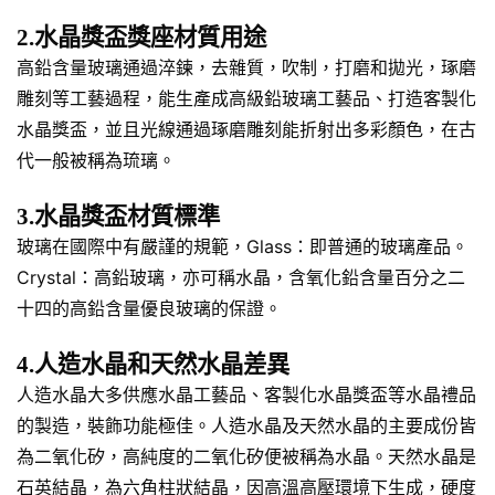
2.水晶獎盃獎座材質用途
高鉛含量玻璃通過淬鍊，去雜質，吹制，打磨和拋光，琢磨
雕刻等工藝過程，能生產成高級鉛玻璃工藝品、打造客製化
水晶獎盃，並且光線通過琢磨雕刻能折射出多彩顏色，在古
代一般被稱為琉璃。
3.水晶獎盃材質標準
玻璃在國際中有嚴謹的規範，Glass：即普通的玻璃產品。
Crystal：高鉛玻璃，亦可稱水晶，含氧化鉛含量百分之二
十四的高鉛含量優良玻璃的保證。
4.人造水晶和天然水晶差異
人造水晶大多供應水晶工藝品、客製化水晶獎盃等水晶禮品
的製造，裝飾功能極佳。人造水晶及天然水晶的主要成份皆
為二氧化矽，高純度的二氧化矽便被稱為水晶。天然水晶是
石英結晶，為六角柱狀結晶，因高溫高壓環境下生成，硬度