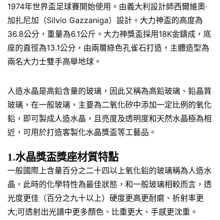
1974年世界盃足球賽開始使用。由義大利設計師西爾維奧·
加扎尼加（Silvio Gazzaniga）設計。大力神盃的高度為
36.8公分，重量為6.1公斤。大力神獎盃採用18K金鑄成，底
座的直徑為13.1公分，由兩層綠色孔雀石打造，主體造型為
兩名大力士雙手高舉地球。
人造水晶是高鉛含量的玻璃，因此又稱為高鉛玻璃、鉛晶質
玻璃，在一般玻璃，主要為二氧化矽中添加一定比例的氧化
鉛，即可製成人造水晶，且亮度及透明度和天然水晶極為相
近，可用於打造客製化水晶獎盃等工藝品。
1.水晶獎盃獎座材質特點
一般國際上含量百分之二十四以上氧化鉛的玻璃稱為人造水
晶，此時的化學特性為最佳狀態，和一般玻璃相較而言，透
光度更佳（百分之九十以上）硬度更高更耐磨、折射率更
大;可透射出光譜中更多顏色、比重更大、手感更沈重。