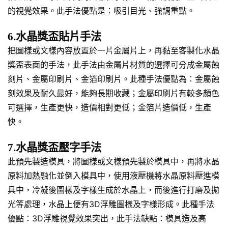
的視覺效果。此手法優點是：吸引目光、強調重點。
6.水晶獎盃貼片手法
把圖樣或文樣內容放置於一片金屬片上，再黏至客製化水晶
獎盃表面的手法，此手法由金屬片材質的選擇可分成金屬蝕
刻片、金屬印刷片、金箔印刷片。此種手法優點為：金屬蝕
刻效果及耐久最好，能夠長期收藏；金屬印刷片有較多顏色
可選擇，生產更快，造價相對更低；金箔片造價低，生產
快。
7.水晶獎盃壓字手法
此預先製造模具，將圖樣或文樣預先製於模具中，再將水晶
原料加熱融化並倒入模具中，使用液壓機將水晶原料壓進模
具中，冷凝後圖樣及字樣生成於水晶上，而後進行打磨及拋
光等處理，水晶上便有3D浮雕圖樣及字樣形成。此種手法
優點：3D浮雕視覺效果突出，此手法缺點：模具造及高