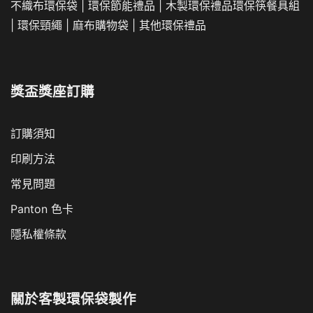
不織布環保袋
|
環保節能禮品
|
木製環保禮品
環保筷餐具組
|
環保頸繩
|
麻布購物袋
|
其他環保禮品
獎盃獎座訂購
訂購須知
印刷方法
常見問題
Panton 色卡
隱私權條款
關於
客製環保袋製作