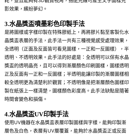
耗，並且能夠有3D觀賞視角，搭配光線可產生文字圖樣光
影效果，繽紛夢幻。
3.水晶獎盃噴墨彩色印製手法
是將圖樣或字樣印製在特殊膠紙上，再將膠片黏至客製化水
晶獎盃表層的手法，此手法一共有三種視覺感受處理效果，
全透明（正面及反面皆可看見圖樣，一正和一反圖樣），半
透明、不透明效果。此手法的好處是：全透明可以保有水晶
獎盃的透明晶亮，且可以得到漸層顏色印刷圖樣，圖樣透明
正及反面有一正和一反圖樣；半透明能讓印製的漸層圖樣相
較全透明更為清楚利於觀賞；不透明像是把漸層顏色圖樣印
製在紙張上一樣清楚，圖樣顏色彩度高。此手法缺點是隨著
時間會變色和損傷。
4.水晶獎盃UV印製手法
使用UV機器在水晶獎盃表層印製圖樣與字樣，能夠印製漸
層色及白色，表層有UV層覆蓋，能夠於水晶獎盃正或反面