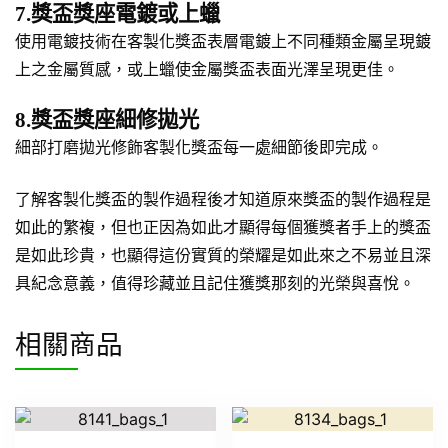
7.獎盃獎座電鍍或上蠟
使用電鍍技術在客製化獎盃表層電鍍上不同種類金屬呈現鍍
上之金屬質感，或上蠟使金屬獎盃表面光澤呈現更佳。
8.獎盃獎座細修拋光
細部打磨拋光修飾客製化獎盃每一處細節後即完成。
了解客製化獎盃的製作過程後才知道原來獎盃的製作過程是
如此的繁複，但也正因為如此才顯得每個獲獎者手上的獎盃
是如此珍貴，也顯得這份實質的榮耀是如此來之不易並且深
具紀念意義，值得珍藏並且記住獲獎那刻的光榮與喜悅。
相關商品