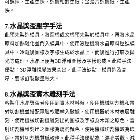
可選擇，生產更快，造價相對更低；金箔片造價低，生產
快。
7.水晶獎盃壓字手法
此預先製造模具，將圖樣或文樣預先製於模具中，再將水晶
原料加熱融化並倒入模具中，使用液壓機將水晶原料壓進模
具中，冷凝後圖樣及字樣生成於水晶上，而後進行打磨及拋
光等處理，水晶上便有3D浮雕圖樣及字樣形成。此種手法
優點：3D浮雕視覺效果突出，此手法缺點：模具造及高
昂，要求訂製數量較大。
8.水晶獎盃實木雕刻手法
客製化水晶獎盃若使用到實木材料時，使用機械切割機和雷
射切割機並搭配電腦軟體輸入數據，使用機器於木材表層雕
刻，使用機械切割機雕刻出的圖樣及字樣為木頭之原色，雷
射切割機雕刻出之圖樣為燒酌顏色，使用機械切割機較為環
保，雷射切割機質感較佳。此種手法優點為：漂亮美觀、減