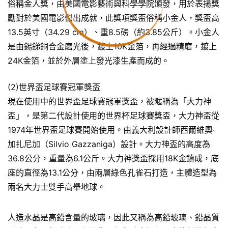
俗稱金人獎，由美國電影藝術與科學學院頒發，用於表揚獎
勵對於美國電影傑出成就，此獎項獎盃俗稱小金人，獎盃高
13.5英寸（34.29 cm）、重8.5磅（約3.85公斤）。小金人
是由錫銻銅合金磨光後，鍍上10K金箔，再經過精磨，鍍上
24K金箔，並於外層塗上發光漆生產而成的。
(2)世界盃足球賽冠軍獎盃
現在使用中的世界盃足球賽冠軍獎盃，被暱稱為「大力神
盃」，是第二代設計使用的世界杯足球賽獎盃，大力神盃從
1974年世界盃足球賽開始使用。由義大利設計師西爾維奧·
加扎尼加（Silvio Gazzaniga）設計。大力神盃的高度為
36.8公分，重量為6.1公斤。大力神獎盃採用18K金鑄成，底
座的直徑為13.1公分，由兩層綠色孔雀石打造，主體造型為
兩名大力士雙手高舉地球。
人造水晶是高鉛含量的玻璃，因此又稱為高鉛玻璃、鉛晶質