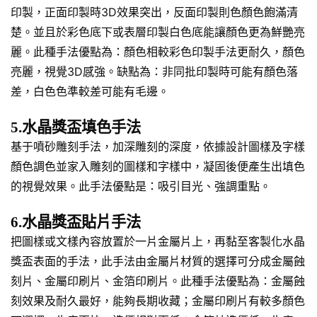
印製，正面印製時3D效果突出，反面印製則色顏色飽滿清
楚。並且於彩色底下或表層印製白色底能讓顏色更為鮮艷亮
麗。此種手法優點為：顏色相較彩色印製手法更耐久，顏色
亮麗，視覺3D感強。缺點為：非同批印製時可能有顏色落
差，白色色準較差可能有毛邊。
5.水晶獎盃填色手法
基于噴砂雕刻手法，加深雕刻的深度，依據設計圖樣及字樣
顏色調色並家入雕刻的圖樣和字樣中，凝固後便產生出填色
的視覺效果。此手法優點是：吸引目光、強調重點。
6.水晶獎盃貼片手法
把圖樣或文樣內容放置於一片金屬片上，再黏至客製化水晶
獎盃表面的手法，此手法由金屬片材質的選擇可分成金屬蝕
刻片、金屬印刷片、金箔印刷片。此種手法優點為：金屬蝕
刻效果及耐久最好，能夠長期收藏；金屬印刷片有較多顏色