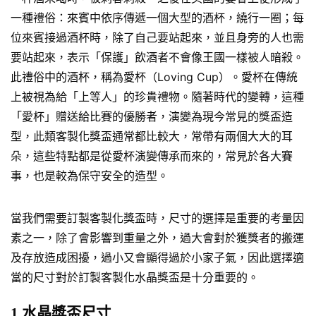
一種禮俗：來賓中依序傳遞一個大型的酒杯，繞行一圈；每
位來賓接過酒杯時，除了自己要站起來，並且身旁的人也需
要站起來，表示「保護」飲酒者不會像王國一樣被人暗殺。
此禮俗中的酒杯，稱為愛杯（Loving Cup）。愛杯在傳統
上被視為給「上等人」的珍貴禮物。隨著時代的變轉，這種
「愛杯」贈送給比賽的優勝者，演變為現今常見的獎盃造
型，此類客製化獎盃通常都比較大，常帶有兩個大大的耳
朵，這些特點都是從愛杯演變傳承而來的，常見於各大賽
事，也是較為保守安全的造型。
當我們需要訂製客製化獎盃時，尺寸的選擇是重要的考量因
素之一，除了會影響到重量之外，過大會對於獲獎者的搬運
及存放造成困擾，過小又會顯得過於小家子氣，因此選擇適
當的尺寸對於訂製客製化水晶獎盃是十分重要的。
1.水晶獎盃尺寸