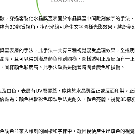
LOADING...
數，穿過客製化水晶獎盃表面於水晶獎盃中間雕刻做字的手法，
夠有3D觀賞視角，搭配光線可產生文字圖樣光影效果，繽紛夢
獎盃表層的手法，此手法一共有三種視覺感受處理效果，全透明
晶亮，且可以得到漸層顏色印刷圖樣，圖樣透明正及反面有一正
，圖樣顏色彩度高。此手法缺點是隨著時間會變色和損傷。
色及白色，表層有UV層覆蓋，能夠於水晶獎盃正或反面印製，正
優點為：顏色相較彩色印製手法更耐久，顏色亮麗，視覺3D感
色調色並家入雕刻的圖樣和字樣中，凝固後便產生出填色的視覺