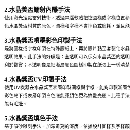
2.水晶獎盃鐳射內雕手法
使用激光定點雷射技術，透過電腦軟體把控圖樣或字樣位置參
化水晶獎盃材質的原色，圖樣和字樣不會掉色或磨耗，並且能
3.水晶獎盃噴墨彩色印製手法
是將圖樣或字樣印製在特殊膠紙上，再將膠片黏至客製化水晶
透明效果。此手法的好處是：全透明可以保有水晶獎盃的透明
利於觀賞；不透明像是把漸層顏色圖樣印製在紙張上一樣清楚
4.水晶獎盃UV印製手法
使用UV機器在水晶獎盃表層印製圖樣與字樣，能夠印製漸層
彩色底下或表層印製白色底能讓顏色更為鮮艷亮麗。此種手法
能有毛邊。
5.水晶獎盃填色手法
基于噴砂雕刻手法，加深雕刻的深度，依據設計圖樣及字樣顏