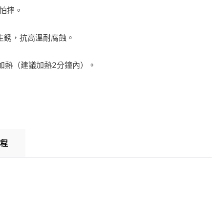
不怕摔。
易生銹，抗高溫耐腐蝕。
加熱（建議加熱2分鐘內）。
程