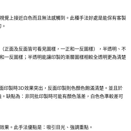
視覺上接近白色而且無法感觸到。此種手法好處是能保有客製
幻。
（正面及反面皆可看見圖樣，一正和一反圖樣），半透明、不
和一反圖樣；半透明能讓印製的漸層圖樣相較全透明更為清楚
面印製時3D效果突出，反面印製則色顏色飽滿清楚。並且於
強。缺點為：非同批印製時可能有顏色落差，白色色準較差可
效果。此手法優點是：吸引目光、強調重點。