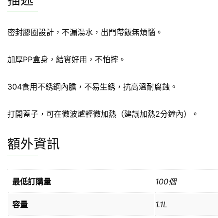
描述
密封膠圈設計，不漏湯水，出門帶飯無煩惱。
加厚PP盒身，結實好用，不怕摔。
304食用不銹鋼內膽，不易生銹，抗高溫耐腐蝕。
打開蓋子，可在微波爐輕微加熱（建議加熱2分鐘內）。
額外資訊
最低訂購量
100個
容量
1.1L