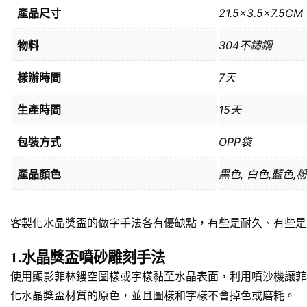
產品尺寸
21.5×3.5×7.5CM
物料
304不鏽鋼
樣辦時間
7天
生產時間
15天
包裝方式
OPP袋
產品顏色
黑色, 白色,藍色,
客製化水晶獎盃的做字手法各有優缺點，有些是耐久、有些是
1.水晶獎盃噴砂雕刻手法
使用顯影菲林鏤空圖樣或字樣黏至水晶表面，利用噴沙機讓菲
化水晶獎盃材質的原色，並且圖樣和字樣不會掉色或磨耗。