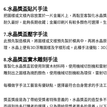
6.水晶獎盃貼片手法
把圖樣或文樣內容放置於一片金屬片上，再黏至客製化水晶獎
耐久最好，能夠長期收藏；金屬印刷片有較多顏色可選擇，生
7.水晶獎盃壓字手法
此預先製造模具，將圖樣或文樣預先製於模具中，再將水晶原
理，水晶上便有3D浮雕圖樣及字樣形成。此種手法優點：3
8.水晶獎盃實木雕刻手法
客製化水晶獎盃若使用到實木材料時，使用機械切割機和雷射
雕刻出之圖樣為燒酌顏色，使用機械切割機較為環保，雷射切
每種做字手法工藝皆有優缺點，選擇最符合自身需求的手法工
獎盃獎座是為了帶給受獎者特殊意義的，水晶獎盃的造型多不
而得到許多訂購者的選擇，只為帶給受獎者更多的意義，以下