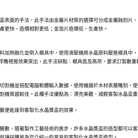
盃表面的手法，此手法由金屬片材質的選擇可分成金屬蝕刻片、
產更快，造價相對更低；金箔片造價低，生產快。
料加熱融化並倒入模具中，使用液壓機將水晶原料壓進模具中，
D浮雕視覺效果突出，此手法缺點：模具造及高昂，要求訂製數量
切割機並搭配電腦軟體輸入數據，使用機器於木材表層雕刻，使
割機質感較佳。此種手法優點為：漂亮美觀、減輕客製水晶盃重
藝便能達到客製化水晶獎盃的效果。
勝數，隨著製作工藝技術的進步，許多水晶獎盃的造型都可以客
就讓採購易為您介紹一些常見的客製化水晶獎盃造型。