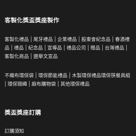
客製化獎盃獎座製作
客製化禮品
|
尾牙禮品
|
企業
禮品
|
股東會紀念品
|
春酒禮
品
|
禮品
|
紀念品
|
宣導品
|
禮品公司
|
贈品
|
台灣禮品
|
客製化商品
|
選舉文宣品
不織布環保袋
|
環保節能禮品
|
木製環保禮品
環保筷餐具組
|
環保頸繩
|
麻布購物袋
|
其他環保禮品
獎盃獎座訂購
訂購須知