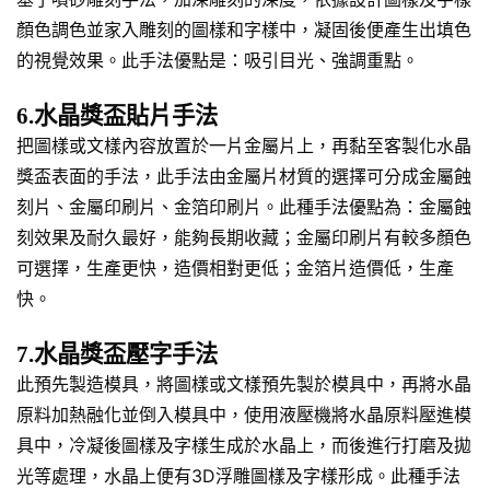
顏色調色並家入雕刻的圖樣和字樣中，凝固後便產生出填色
的視覺效果。此手法優點是：吸引目光、強調重點。
6.水晶獎盃貼片手法
把圖樣或文樣內容放置於一片金屬片上，再黏至客製化水晶
獎盃表面的手法，此手法由金屬片材質的選擇可分成金屬蝕
刻片、金屬印刷片、金箔印刷片。此種手法優點為：金屬蝕
刻效果及耐久最好，能夠長期收藏；金屬印刷片有較多顏色
可選擇，生產更快，造價相對更低；金箔片造價低，生產
快。
7.水晶獎盃壓字手法
此預先製造模具，將圖樣或文樣預先製於模具中，再將水晶
原料加熱融化並倒入模具中，使用液壓機將水晶原料壓進模
具中，冷凝後圖樣及字樣生成於水晶上，而後進行打磨及拋
光等處理，水晶上便有3D浮雕圖樣及字樣形成。此種手法