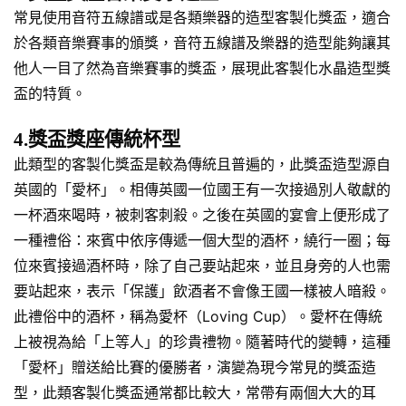
常見使用音符五線譜或是各類樂器的造型客製化獎盃，適合
於各類音樂賽事的頒獎，音符五線譜及樂器的造型能夠讓其
他人一目了然為音樂賽事的獎盃，展現此客製化水晶造型獎
盃的特質。
4.獎盃獎座傳統杯型
此類型的客製化獎盃是較為傳統且普遍的，此獎盃造型源自
英國的「愛杯」。相傳英國一位國王有一次接過別人敬獻的
一杯酒來喝時，被刺客刺殺。之後在英國的宴會上便形成了
一種禮俗：來賓中依序傳遞一個大型的酒杯，繞行一圈；每
位來賓接過酒杯時，除了自己要站起來，並且身旁的人也需
要站起來，表示「保護」飲酒者不會像王國一樣被人暗殺。
此禮俗中的酒杯，稱為愛杯（Loving Cup）。愛杯在傳統
上被視為給「上等人」的珍貴禮物。隨著時代的變轉，這種
「愛杯」贈送給比賽的優勝者，演變為現今常見的獎盃造
型，此類客製化獎盃通常都比較大，常帶有兩個大大的耳