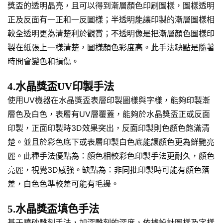
獎盃的透明晶亮，且可以得到漸層顏色印刷圖樣，圖樣透明
正及反面有一正和一反圖樣；半透明能讓印製的漸層圖樣相
較全透明更為清楚利於觀賞；不透明像是把漸層顏色圖樣印
製在紙張上一樣清楚，圖樣顏色彩度高。此手法缺點是隨著
時間會變色和損傷。
4.水晶獎盃UV印製手法
使用UV機器在水晶獎盃表層印製圖樣與字樣，能夠印製漸
層色及白色，表層有UV層覆蓋，能夠於水晶獎盃正或反面
印製，正面印製時3D效果突出，反面印製則色顏色飽滿清
楚。並且於彩色底下或表層印製白色底能讓顏色更為鮮艷亮
麗。此種手法優點為：顏色相較彩色印製手法更耐久，顏色
亮麗，視覺3D感強。缺點為：非同批印製時可能有顏色落
差，白色色準較差可能有毛邊。
5.水晶獎盃填色手法
基于噴砂雕刻手法，加深雕刻的深度，依據設計圖樣及字樣