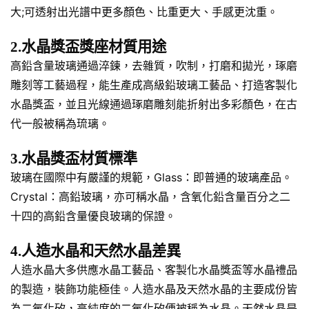
大;可透射出光譜中更多顏色、比重更大、手感更沈重。
2.水晶獎盃獎座材質用途
高鉛含量玻璃通過淬鍊，去雜質，吹制，打磨和拋光，琢磨
雕刻等工藝過程，能生產成高級鉛玻璃工藝品、打造客製化
水晶獎盃，並且光線通過琢磨雕刻能折射出多彩顏色，在古
代一般被稱為琉璃。
3.水晶獎盃材質標準
玻璃在國際中有嚴謹的規範，Glass：即普通的玻璃產品。
Crystal：高鉛玻璃，亦可稱水晶，含氧化鉛含量百分之二
十四的高鉛含量優良玻璃的保證。
4.人造水晶和天然水晶差異
人造水晶大多供應水晶工藝品、客製化水晶獎盃等水晶禮品
的製造，裝飾功能極佳。人造水晶及天然水晶的主要成份皆
為二氧化矽，高純度的二氧化矽便被稱為水晶。天然水晶是