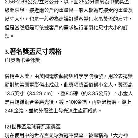
2.56-2.66公克/立方公分，以下圖25公分高約為中號獎盃
級距來說，接近兩公斤的重量是一般人較為可接受的重量及
尺寸大小，也是一般較為建議訂購客製化水晶獎盃的尺寸，
但是當然還是可依據客戶的需求進行客製化尺寸大小的訂
製。
3.著名獎盃尺寸規格
(1)奧斯卡金像獎
俗稱金人獎，由美國電影藝術與科學學院頒發，用於表揚獎
勵對於美國電影傑出成就，此獎項獎盃俗稱小金人，獎盃高
13.5英寸（34.29 cm）、重8.5磅（約3.85公斤）。小金人
是由錫銻銅合金磨光後，鍍上10K金箔，再經過精磨，鍍上
24K金箔，並於外層塗上發光漆生產而成的。
(2)世界盃足球賽冠軍獎盃
現在使用中的世界盃足球賽冠軍獎盃，被暱稱為「大力神