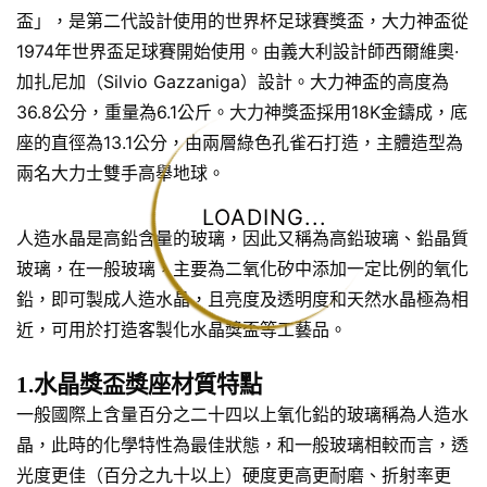
盃」，是第二代設計使用的世界杯足球賽獎盃，大力神盃從
1974年世界盃足球賽開始使用。由義大利設計師西爾維奧·
加扎尼加（Silvio Gazzaniga）設計。大力神盃的高度為
36.8公分，重量為6.1公斤。大力神獎盃採用18K金鑄成，底
座的直徑為13.1公分，由兩層綠色孔雀石打造，主體造型為
兩名大力士雙手高舉地球。
LOADING...
人造水晶是高鉛含量的玻璃，因此又稱為高鉛玻璃、鉛晶質
玻璃，在一般玻璃，主要為二氧化矽中添加一定比例的氧化
鉛，即可製成人造水晶，且亮度及透明度和天然水晶極為相
近，可用於打造客製化水晶獎盃等工藝品。
1.水晶獎盃獎座材質特點
一般國際上含量百分之二十四以上氧化鉛的玻璃稱為人造水
晶，此時的化學特性為最佳狀態，和一般玻璃相較而言，透
光度更佳（百分之九十以上）硬度更高更耐磨、折射率更