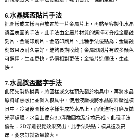
6.水晶獎盃貼片手法
把圖樣或文樣內容放置於一片金屬片上，再黏至客製化水晶
獎盃表面的手法，此手法由金屬片材質的選擇可分成金屬蝕
刻片、金屬印刷片、金箔印刷片。此種手法優點為：金屬蝕
刻效果及耐久最好，能夠長期收藏；金屬印刷片有較多顏色
可選擇，生產更快，造價相對更低；金箔片造價低，生產
快。
7.水晶獎盃壓字手法
此預先製造模具，將圖樣或文樣預先製於模具中，再將水晶
原料加熱融化並倒入模具中，使用液壓機將水晶原料壓進模
具中，冷凝後圖樣及字樣生成於水晶上，而後進行打磨及拋
光等處理，水晶上便有3D浮雕圖樣及字樣形成。此種手法
優點：3D浮雕視覺效果突出，此手法缺點：模具造及高
昂，要求訂製數量較大。