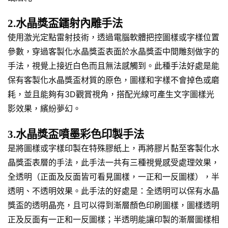
2.水晶獎盃鐳射內雕手法
使用激光定點雷射技術，透過電腦軟體把控圖樣或字樣位置
參數，穿過客製化水晶獎盃表面於水晶獎盃中間雕刻做字的
手法，視覺上接近白色而且無法感觸到。此種手法好處是能
保有客製化水晶獎盃材質的原色，圖樣和字樣不會掉色或磨
耗，並且能夠有3D觀賞視角，搭配光線可產生文字圖樣光
影效果，繽紛夢幻。
3.水晶獎盃噴墨彩色印製手法
是將圖樣或字樣印製在特殊膠紙上，再將膠片黏至客製化水
晶獎盃表層的手法，此手法一共有三種視覺感受處理效果，
全透明（正面及反面皆可看見圖樣，一正和一反圖樣），半
透明、不透明效果。此手法的好處是：全透明可以保有水晶
獎盃的透明晶亮，且可以得到漸層顏色印刷圖樣，圖樣透明
正及反面有一正和一反圖樣；半透明能讓印製的漸層圖樣相