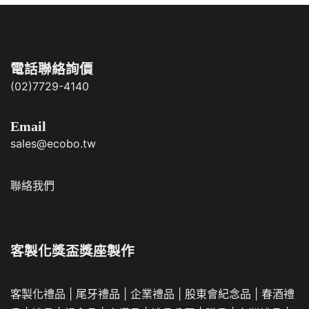
Email
sales@ecobo.tw
聯絡我們
客製化獎盃獎座製作
客製化禮品
|
尾牙禮品
|
企業
禮品
|
股東會紀念品
|
春酒禮
品
|
禮品
|
紀念品
|
宣導品
|
禮品公司
|
贈品
|
台灣禮品
|
客製化商品
|
選舉文宣品
不織布環保袋
|
環保節能禮品
|
木製環保禮品
環保筷餐具組
|
環保頸繩
|
麻布購物袋
|
其他環保禮品