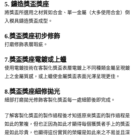
5. 鑄造獎盃獎座
將獎盃所選用之材質如合金、單一金屬（大多使用合金）倒
入模具鑄造獎盃成型。
6.獎盃獎座初步修飾
打磨修飾表層瑕疵。
7.獎盃獎座電鍍或上蠟
使用電鍍技術在客製化獎盃表層電鍍上不同種類金屬呈現鍍
上之金屬質感，或上蠟使金屬獎盃表面光澤呈現更佳。
8.獎盃獎座細修拋光
細部打磨拋光修飾客製化獎盃每一處細節後即完成。
了解客製化獎盃的製作過程後才知道原來獎盃的製作過程是
如此的繁複，但也正因為如此才顯得每個獲獎者手上的獎盃
是如此珍貴，也顯得這份實質的榮耀是如此來之不易並且深