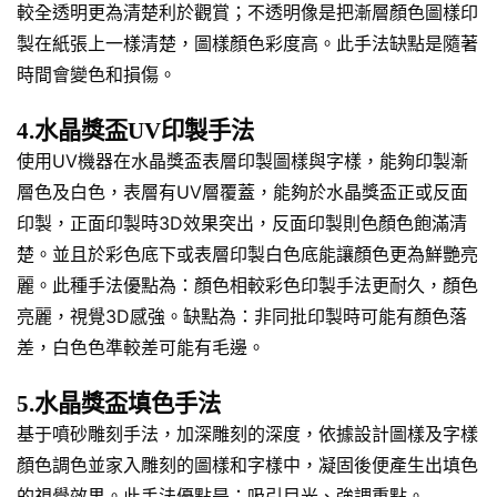
較全透明更為清楚利於觀賞；不透明像是把漸層顏色圖樣印
製在紙張上一樣清楚，圖樣顏色彩度高。此手法缺點是隨著
時間會變色和損傷。
4.水晶獎盃UV印製手法
使用UV機器在水晶獎盃表層印製圖樣與字樣，能夠印製漸
層色及白色，表層有UV層覆蓋，能夠於水晶獎盃正或反面
印製，正面印製時3D效果突出，反面印製則色顏色飽滿清
楚。並且於彩色底下或表層印製白色底能讓顏色更為鮮艷亮
麗。此種手法優點為：顏色相較彩色印製手法更耐久，顏色
亮麗，視覺3D感強。缺點為：非同批印製時可能有顏色落
差，白色色準較差可能有毛邊。
5.水晶獎盃填色手法
基于噴砂雕刻手法，加深雕刻的深度，依據設計圖樣及字樣
顏色調色並家入雕刻的圖樣和字樣中，凝固後便產生出填色
的視覺效果。此手法優點是：吸引目光、強調重點。