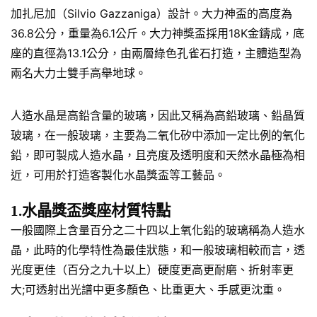
加扎尼加（Silvio Gazzaniga）設計。大力神盃的高度為
36.8公分，重量為6.1公斤。大力神獎盃採用18K金鑄成，底
座的直徑為13.1公分，由兩層綠色孔雀石打造，主體造型為
兩名大力士雙手高舉地球。
人造水晶是高鉛含量的玻璃，因此又稱為高鉛玻璃、鉛晶質
玻璃，在一般玻璃，主要為二氧化矽中添加一定比例的氧化
鉛，即可製成人造水晶，且亮度及透明度和天然水晶極為相
近，可用於打造客製化水晶獎盃等工藝品。
1.水晶獎盃獎座材質特點
一般國際上含量百分之二十四以上氧化鉛的玻璃稱為人造水
晶，此時的化學特性為最佳狀態，和一般玻璃相較而言，透
光度更佳（百分之九十以上）硬度更高更耐磨、折射率更
大;可透射出光譜中更多顏色、比重更大、手感更沈重。