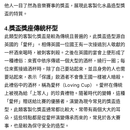
他人一目了然為音樂賽事的獎盃，展現此客製化水晶造型獎
盃的特質。
4.獎盃獎座傳統杯型
此類型的客製化獎盃是較為傳統且普遍的，此獎盃造型源自
英國的「愛杯」。相傳英國一位國王有一次接過別人敬獻的
一杯酒來喝時，被刺客刺殺。之後在英國的宴會上便形成了
一種禮俗：來賓中依序傳遞一個大型的酒杯，繞行一圈；每
位來賓接過酒杯時，除了自己要站起來，並且身旁的人也需
要站起來，表示「保護」飲酒者不會像王國一樣被人暗殺。
此禮俗中的酒杯，稱為愛杯（Loving Cup）。愛杯在傳統
上被視為給「上等人」的珍貴禮物。隨著時代的變轉，這種
「愛杯」贈送給比賽的優勝者，演變為現今常見的獎盃造
型，此類客製化獎盃通常都比較大，常帶有兩個大大的耳
朵，這些特點都是從愛杯演變傳承而來的，常見於各大賽
事，也是較為保守安全的造型。