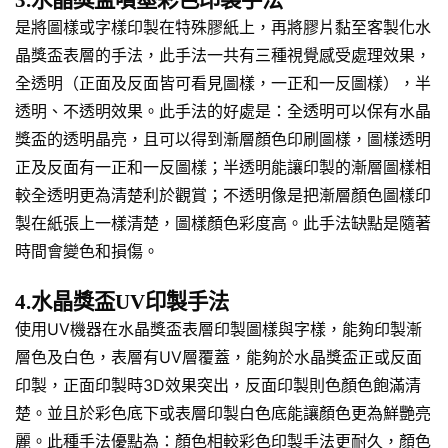
是將圖樣或字樣印製在特殊膠紙上，再將膠片黏至客製化水
晶獎盃表層的手法，此手法一共有三種視覺感受處理效果，
全透明（正面及反面皆可看見圖樣，一正和一反圖樣），半
透明、不透明效果。此手法的好處是：全透明可以保有水晶
獎盃的透明晶亮，且可以得到漸層顏色印刷圖樣，圖樣透明
正及反面有一正和一反圖樣；半透明能讓印製的漸層圖樣相
較全透明更為清楚利於觀賞；不透明像是把漸層顏色圖樣印
製在紙張上一樣清楚，圖樣顏色彩度高。此手法缺點是隨著
時間會變色和損傷。
4.水晶獎盃UV印製手法
使用UV機器在水晶獎盃表層印製圖樣與字樣，能夠印製漸
層色及白色，表層有UV層覆蓋，能夠於水晶獎盃正或反面
印製，正面印製時3D效果突出，反面印製則色顏色飽滿清
楚。並且於彩色底下或表層印製白色底能讓顏色更為鮮艷亮
麗。此種手法優點為：顏色相較彩色印製手法更耐久，顏色