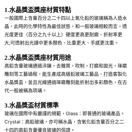
1.水晶獎盃獎座材質特點
一般國際上含量百分之二十四以上氧化鉛的玻璃稱為人造水
晶，此時的化學特性為最佳狀態，和一般玻璃相較而言，透
光度更佳（百分之九十以上）硬度更高更耐磨、折射率更
大;可透射出光譜中更多顏色、比重更大、手感更沈重。
2.水晶獎盃獎座材質用途
高鉛含量玻璃通過淬鍊，去雜質，吹制，打磨和拋光，琢磨
雕刻等工藝過程，能生產成高級鉛玻璃工藝品、打造客製化
水晶獎盃，並且光線通過琢磨雕刻能折射出多彩顏色，在古
代一般被稱為琉璃。
3.水晶獎盃材質標準
玻璃在國際中有嚴謹的規範，Glass：即普通的玻璃產品。
Crystal：高鉛玻璃，亦可稱水晶，含氧化鉛含量百分之二
十四的高鉛含量優良玻璃的保證。