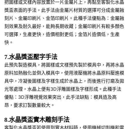
把圖樣或文樣內容放置於一片金屬片上，再黏至客製化水晶
獎盃表面的手法，此手法由金屬片材質的選擇可分成金屬蝕
刻片、金屬印刷片、金箔印刷片。此種手法優點為：金屬蝕
刻效果及耐久最好，能夠長期收藏；金屬印刷片有較多顏色
可選擇，生產更快，造價相對更低；金箔片造價低，生產
快。
7.水晶獎盃壓字手法
此預先製造模具，將圖樣或文樣預先製於模具中，再將水晶
原料加熱融化並倒入模具中，使用液壓機將水晶原料壓進模
具中，冷凝後圖樣及字樣生成於水晶上，而後進行打磨及拋
光等處理，水晶上便有3D浮雕圖樣及字樣形成。此種手法
優點：3D浮雕視覺效果突出，此手法缺點：模具造及高
昂，要求訂製數量較大。
8.水晶獎盃實木雕刻手法
客製化水晶獎盃若使用到實木材料時，使用機械切割機和雷