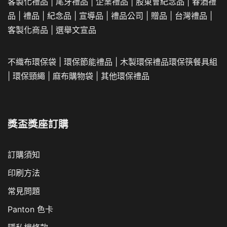
客製化禮品
|
尾牙禮品
|
企業
禮品
|
股東會紀念品
|
春酒禮
品
|
禮品
|
紀念品
|
宣導品
|
禮品公司
|
贈品
|
台灣禮品
|
客製化商品
|
選舉文宣品
不織布環保袋
|
環保節能禮品
|
木製環保禮品
環保筷餐具組
|
環保頸繩
|
麻布購物袋
|
其他環保禮品
獎盃獎座訂購
訂購須知
印刷方法
常見問題
Panton 色卡