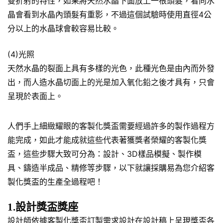
雙折射的特性，如果將天然水晶下面放上一根頭髮，看向水
晶會看到水晶內頭髮有重影，不過這個試驗時使用直徑4公
分以上的水晶球會較容易比較。
(4)光照
天然水晶的裂面上具有多樣的光色，此種光色是由內而外發
出，而人造水晶切面上的光是加入氧化鉛之後才具有，只會
呈現於表面上。
人們手上細緻耀眼的客製化獎盃需要經過許多的製作過程方
能完成，如此才能成就這些代表著獲獎者榮耀的客製化獎
盃，這些步驟大致可分為：設計、3D樣品模擬、製作模
具、鑄造半成品、精修等步驟，以下就讓採購易為您介紹客
製化獎盃的生產全過程吧！
1.設計獎盃獎座
設計師依據客製化獎盃訂製需求設計在設計稿上呈現獎盃各