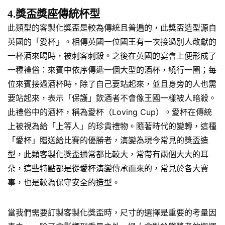
4.獎盃獎座傳統杯型
此類型的客製化獎盃是較為傳統且普遍的，此獎盃造型源自
英國的「愛杯」。相傳英國一位國王有一次接過別人敬獻的
一杯酒來喝時，被刺客刺殺。之後在英國的宴會上便形成了
一種禮俗：來賓中依序傳遞一個大型的酒杯，繞行一圈；每
位來賓接過酒杯時，除了自己要站起來，並且身旁的人也需
要站起來，表示「保護」飲酒者不會像王國一樣被人暗殺。
此禮俗中的酒杯，稱為愛杯（Loving Cup）。愛杯在傳統
上被視為給「上等人」的珍貴禮物。隨著時代的變轉，這種
「愛杯」贈送給比賽的優勝者，演變為現今常見的獎盃造
型，此類客製化獎盃通常都比較大，常帶有兩個大大的耳
朵，這些特點都是從愛杯演變傳承而來的，常見於各大賽
事，也是較為保守安全的造型。
當我們需要訂製客製化獎盃時，尺寸的選擇是重要的考量因