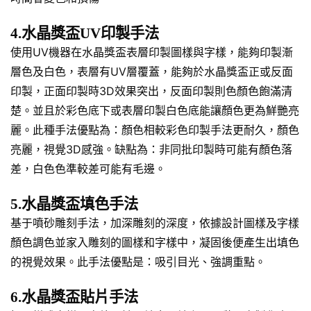
4.水晶獎盃UV印製手法
使用UV機器在水晶獎盃表層印製圖樣與字樣，能夠印製漸
層色及白色，表層有UV層覆蓋，能夠於水晶獎盃正或反面
印製，正面印製時3D效果突出，反面印製則色顏色飽滿清
楚。並且於彩色底下或表層印製白色底能讓顏色更為鮮艷亮
麗。此種手法優點為：顏色相較彩色印製手法更耐久，顏色
亮麗，視覺3D感強。缺點為：非同批印製時可能有顏色落
差，白色色準較差可能有毛邊。
5.水晶獎盃填色手法
基于噴砂雕刻手法，加深雕刻的深度，依據設計圖樣及字樣
顏色調色並家入雕刻的圖樣和字樣中，凝固後便產生出填色
的視覺效果。此手法優點是：吸引目光、強調重點。
6.水晶獎盃貼片手法