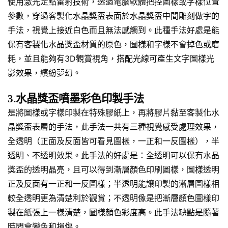
使用激光定點雷射技術，透過電腦軟體把控圖樣或字樣位置
參數，穿過客製化水晶獎盃表面於水晶獎盃中間雕刻做字的
手法，視覺上接近白色而且無法感觸到。此種手法好處是能
保有客製化水晶獎盃材質的原色，圖樣和字樣不會掉色或磨
耗，並且能夠有3D觀賞視角，搭配光線可產生文字圖樣光
影效果，繽紛夢幻。
3.水晶獎盃噴墨彩色印製手法
是將圖樣或字樣印製在特殊膠紙上，再將膠片黏至客製化水
晶獎盃表層的手法，此手法一共有三種視覺感受處理效果，
全透明（正面及反面皆可看見圖樣，一正和一反圖樣），半
透明、不透明效果。此手法的好處是：全透明可以保有水晶
獎盃的透明晶亮，且可以得到漸層顏色印刷圖樣，圖樣透明
正及反面有一正和一反圖樣；半透明能讓印製的漸層圖樣相
較全透明更為清楚利於觀賞；不透明像是把漸層顏色圖樣印
製在紙張上一樣清楚，圖樣顏色彩度高。此手法缺點是隨著
時間會變色和損傷。