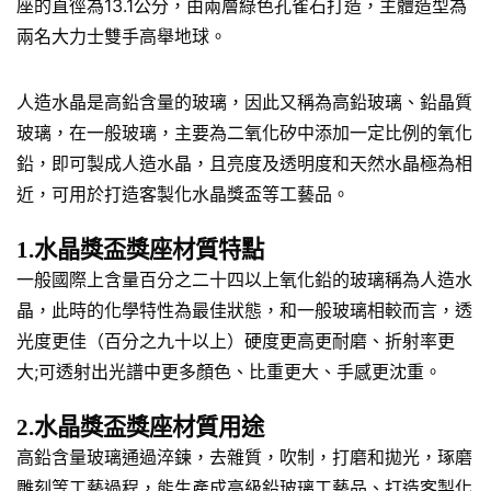
座的直徑為13.1公分，由兩層綠色孔雀石打造，主體造型為
兩名大力士雙手高舉地球。
人造水晶是高鉛含量的玻璃，因此又稱為高鉛玻璃、鉛晶質
玻璃，在一般玻璃，主要為二氧化矽中添加一定比例的氧化
鉛，即可製成人造水晶，且亮度及透明度和天然水晶極為相
近，可用於打造客製化水晶獎盃等工藝品。
1.水晶獎盃獎座材質特點
一般國際上含量百分之二十四以上氧化鉛的玻璃稱為人造水
晶，此時的化學特性為最佳狀態，和一般玻璃相較而言，透
光度更佳（百分之九十以上）硬度更高更耐磨、折射率更
大;可透射出光譜中更多顏色、比重更大、手感更沈重。
2.水晶獎盃獎座材質用途
高鉛含量玻璃通過淬鍊，去雜質，吹制，打磨和拋光，琢磨
雕刻等工藝過程，能生產成高級鉛玻璃工藝品、打造客製化