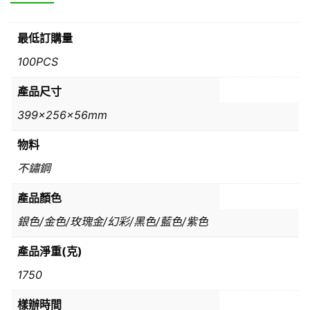
最低訂購量
100PCS
產品尺寸
399x256x56mm
物料
不鏽鋼
產品顏色
銀色/金色/玫瑰金/幻彩/黑色/藍色/紫色
產品淨重(克)
1750
樣辦時間