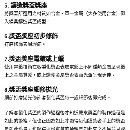
5. 鑄造獎盃獎座
將獎盃所選用之材質如合金、單一金屬（大多使用合金）倒
入模具鑄造獎盃成型。
6.獎盃獎座初步修飾
打磨修飾表層瑕疵。
7.獎盃獎座電鍍或上蠟
使用電鍍技術在客製化獎盃表層電鍍上不同種類金屬呈現鍍
上之金屬質感，或上蠟使金屬獎盃表面光澤呈現更佳。
8.獎盃獎座細修拋光
細部打磨拋光修飾客製化獎盃每一處細節後即完成。
了解客製化獎盃的製作過程後才知道原來獎盃的製作過程是
如此的繁複，但也正因為如此才顯得每個獲獎者手上的獎盃
是如此珍貴，也顯得這份實質的榮耀是如此來之不易並且深