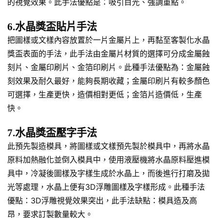
的視覺效果。此手法優點是：吸引目光、強調重點。
6.水晶獎盃貼片手法
把圖樣或文樣內容放置於一片金屬片上，再黏至客製化水晶
獎盃表面的手法，此手法由金屬片材質的選擇可分成金屬蝕
刻片、金屬印刷片、金箔印刷片。此種手法優點為：金屬蝕
刻效果及耐久最好，能夠長期收藏；金屬印刷片有較多顏色
可選擇，生產更快，造價相對更低；金箔片造價低，生產
快。
7.水晶獎盃壓字手法
此預先製造模具，將圖樣或文樣預先製於模具中，再將水晶
原料加熱融化並倒入模具中，使用液壓機將水晶原料壓進模
具中，冷凝後圖樣及字樣生成於水晶上，而後進行打磨及拋
光等處理，水晶上便有3D浮雕圖樣及字樣形成。此種手法
優點：3D浮雕視覺效果突出，此手法缺點：模具造及高
昂，要求訂製數量較大。