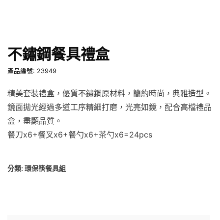
不鏽鋼餐具禮盒
產品編號: 23949
精美套裝禮盒，優質不鏽鋼原材料，簡約時尚，典雅造型。
鏡面拋光經過多道工序精細打磨，光亮如鏡，配合高檔禮品
盒，盡顯品質。
餐刀x6+餐叉x6+餐勺x6+茶勺x6=24pcs
分類:
環保筷餐具組