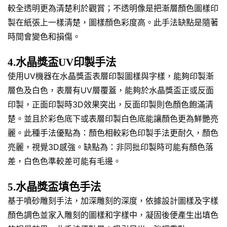
較全透明更為清楚利於觀賞；不透明像是把漸層顏色圖樣印
製在紙張上一樣清楚，圖樣顏色彩度高。此手法缺點是隨著
時間會變色和損傷。
4.水晶獎盃UV印製手法
使用UV機器在水晶獎盃表層印製圖樣與字樣，能夠印製漸
層色及白色，表層有UV層覆蓋，能夠於水晶獎盃正或反面
印製，正面印製時3D效果突出，反面印製則色顏色飽滿清
楚。並且於彩色底下或表層印製白色底能讓顏色更為鮮艷亮
麗。此種手法優點為：顏色相較彩色印製手法更耐久，顏色
亮麗，視覺3D感強。缺點為：非同批印製時可能有顏色落
差，白色色準較差可能有毛邊。
5.水晶獎盃填色手法
基于噴砂雕刻手法，加深雕刻的深度，依據設計圖樣及字樣
顏色調色並家入雕刻的圖樣和字樣中，凝固後便產生出填色