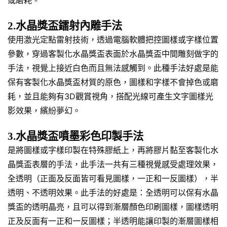
2.水晶獎盃鐳射內雕手法
使用激光定點雷射技術，透過電腦軟體把控圖樣或字樣位置
參數，穿過客製化水晶獎盃表面於水晶獎盃中間雕刻做字的
手法，視覺上接近白色而且無法感觸到。此種手法好處是能
保有客製化水晶獎盃材質的原色，圖樣和字樣不會掉色或磨
耗，並且能夠有3D觀賞視角，搭配光線可產生文字圖樣光
影效果，繽紛夢幻。
3.水晶獎盃噴墨彩色印製手法
是將圖樣或字樣印製在特殊膠紙上，再將膠片黏至客製化水
晶獎盃表層的手法，此手法一共有三種視覺感受處理效果，
全透明（正面及反面皆可看見圖樣，一正和一反圖樣），半
透明、不透明效果。此手法的好處是：全透明可以保有水晶
獎盃的透明晶亮，且可以得到漸層顏色印刷圖樣，圖樣透明
正及反面有一正和一反圖樣；半透明能讓印製的漸層圖樣相