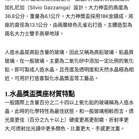
加扎尼加（Silvio Gazzaniga）設計。大力神盃的高度為
36.8公分，重量為6.1公斤。大力神獎盃採用18K金鑄成，底
座的直徑為13.1公分，由兩層綠色孔雀石打造，主體造型為
兩名大力士雙手高舉地球。
人造水晶是高鉛含量的玻璃，因此又稱為高鉛玻璃、鉛晶質
玻璃，在一般玻璃，主要為二氧化矽中添加一定比例的氧化
鉛，即可製成人造水晶，且亮度及透明度和天然水晶極為相
近，可用於打造客製化水晶獎盃等工藝品。
1.水晶獎盃獎座材質特點
一般國際上含量百分之二十四以上氧化鉛的玻璃稱為人造水
晶，此時的化學特性為最佳狀態，和一般玻璃相較而言，透
光度更佳（百分之九十以上）硬度更高更耐磨、折射率更
大;可透射出光譜中更多顏色、比重更大、手感更沈重。