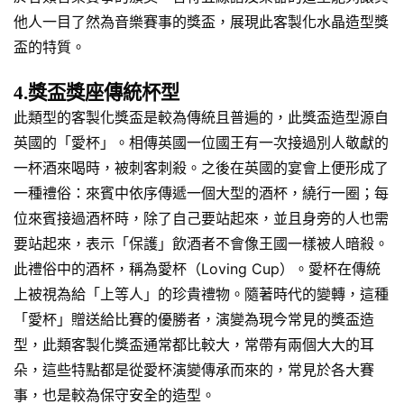
他人一目了然為音樂賽事的獎盃，展現此客製化水晶造型獎
盃的特質。
4.獎盃獎座傳統杯型
此類型的客製化獎盃是較為傳統且普遍的，此獎盃造型源自
英國的「愛杯」。相傳英國一位國王有一次接過別人敬獻的
一杯酒來喝時，被刺客刺殺。之後在英國的宴會上便形成了
一種禮俗：來賓中依序傳遞一個大型的酒杯，繞行一圈；每
位來賓接過酒杯時，除了自己要站起來，並且身旁的人也需
要站起來，表示「保護」飲酒者不會像王國一樣被人暗殺。
此禮俗中的酒杯，稱為愛杯（Loving Cup）。愛杯在傳統
上被視為給「上等人」的珍貴禮物。隨著時代的變轉，這種
「愛杯」贈送給比賽的優勝者，演變為現今常見的獎盃造
型，此類客製化獎盃通常都比較大，常帶有兩個大大的耳
朵，這些特點都是從愛杯演變傳承而來的，常見於各大賽
事，也是較為保守安全的造型。