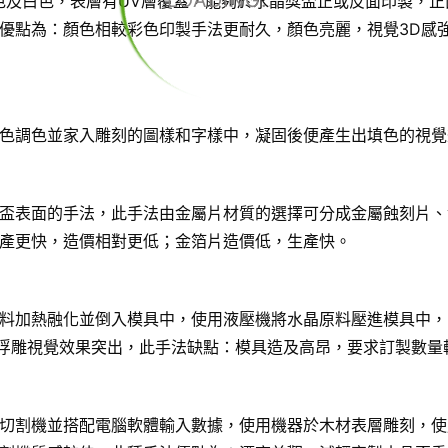
LOADING...
色及白色，表層有UV層覆蓋，能夠於水晶獎盃正或反面印製，正
優點為：顏色相較彩色印製手法更耐久，顏色亮麗，視覺3D感
色調色並家入雕刻的圖樣和字樣中，凝固後便產生出填色的視覺
盃表面的手法，此手法由金屬片材質的選擇可分成金屬蝕刻片、
產更快，造價相對更低；金箔片造價低，生產快。
料加熱融化並倒入模具中，使用液壓機將水晶原料壓進模具中，
D浮雕視覺效果突出，此手法缺點：模具造及高昂，要求訂製數量
切割機並搭配電腦軟體輸入數據，使用機器於木材表層雕刻，使