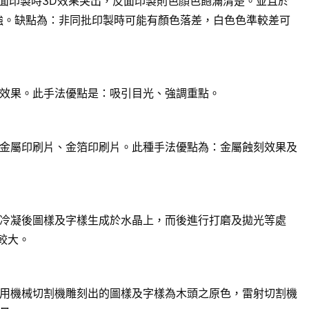
面印製時3D效果突出，反面印製則色顏色飽滿清楚。並且於
強。缺點為：非同批印製時可能有顏色落差，白色色準較差可
效果。此手法優點是：吸引目光、強調重點。
金屬印刷片、金箔印刷片。此種手法優點為：金屬蝕刻效果及
冷凝後圖樣及字樣生成於水晶上，而後進行打磨及拋光等處
較大。
用機械切割機雕刻出的圖樣及字樣為木頭之原色，雷射切割機