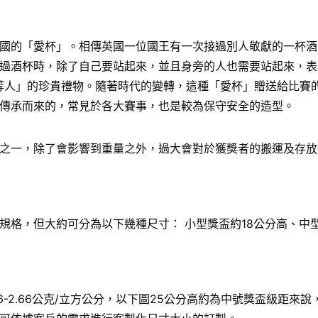
國的「愛杯」。相傳英國一位國王有一次接過別人敬獻的一杯酒
過酒杯時，除了自己要站起來，並且身旁的人也需要站起來，表
給「上等人」的珍貴禮物。隨著時代的變轉，這種「愛杯」贈送給比
傳承而來的，常見於各大賽事，也是較為保守安全的造型。
之一，除了會影響到重量之外，過大會對於獲獎者的搬運及存放
格，但大約可分為以下幾種尺寸： 小型獎盃約18公分高、中型
6-2.66公克/立方公分，以下圖25公分高約為中號獎盃級距