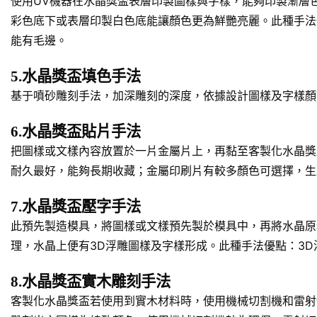
使用UV機器在水晶獎盃表層印製圖樣與字樣，能夠印製漸層
彩色底下或表層印製白色底能讓顏色更為鮮艷亮麗。此種手法
能有毛邊。
5.水晶獎盃填色手法
基于噴砂雕刻手法，加深雕刻的深度，依據設計圖樣及字樣顏
6.水晶獎盃貼片手法
把圖樣或文樣內容放置於一片金屬片上，再黏至客製化水晶獎
耐久最好，能夠長期收藏；金屬印刷片有較多顏色可選擇，生
7.水晶獎盃壓字手法
此預先製造模具，將圖樣或文樣預先製於模具中，再將水晶原
理，水晶上便有3D浮雕圖樣及字樣形成。此種手法優點：3
8.水晶獎盃實木雕刻手法
客製化水晶獎盃若使用到實木材料時，使用機械切割機和雷射