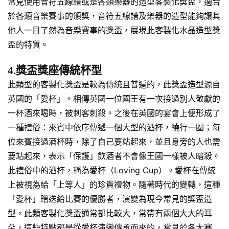
常見使用音符五線譜或是各類樂器的造型客製化獎盃，適合
於各類音樂賽事的頒獎，音符五線譜及樂器的造型能夠讓其
他人一目了然為音樂賽事的獎盃，展現此客製化水晶造型獎
盃的特質。
4.獎盃獎座傳統杯型
此類型的客製化獎盃是較為傳統且普遍的，此獎盃造型源自
英國的「愛杯」。相傳英國一位國王有一次接過別人敬獻的
一杯酒來喝時，被刺客刺殺。之後在英國的宴會上便形成了
一種禮俗：來賓中依序傳遞一個大型的酒杯，繞行一圈；每
位來賓接過酒杯時，除了自己要站起來，並且身旁的人也需
要站起來，表示「保護」飲酒者不會像王國一樣被人暗殺。
此禮俗中的酒杯，稱為愛杯（Loving Cup）。愛杯在傳統
上被視為給「上等人」的珍貴禮物。隨著時代的變轉，這種
「愛杯」贈送給比賽的優勝者，演變為現今常見的獎盃造
型，此類客製化獎盃通常都比較大，常帶有兩個大大的耳
朵，這些特點都是從愛杯演變傳承而來的，常見於各大賽