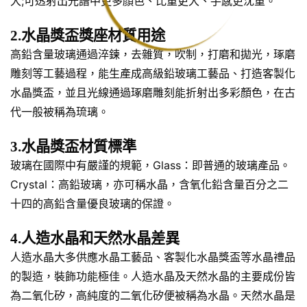
大;可透射出光譜中更多顏色、比重更大、手感更沈重。
2.水晶獎盃獎座材質用途
高鉛含量玻璃通過淬鍊，去雜質，吹制，打磨和拋光，琢磨
雕刻等工藝過程，能生產成高級鉛玻璃工藝品、打造客製化
水晶獎盃，並且光線通過琢磨雕刻能折射出多彩顏色，在古
代一般被稱為琉璃。
3.水晶獎盃材質標準
玻璃在國際中有嚴謹的規範，Glass：即普通的玻璃產品。
Crystal：高鉛玻璃，亦可稱水晶，含氧化鉛含量百分之二
十四的高鉛含量優良玻璃的保證。
4.人造水晶和天然水晶差異
人造水晶大多供應水晶工藝品、客製化水晶獎盃等水晶禮品
的製造，裝飾功能極佳。人造水晶及天然水晶的主要成份皆
為二氧化矽，高純度的二氧化矽便被稱為水晶。天然水晶是