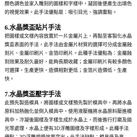
顏色調色並家入雕刻的圖樣和字樣中，凝固後便產生出填色
的視覺效果。此手法優點是：吸引目光、強調重點。
6.水晶獎盃貼片手法
把圖樣或文樣內容放置於一片金屬片上，再黏至客製化水晶
獎盃表面的手法，此手法由金屬片材質的選擇可分成金屬蝕
刻片、金屬印刷片、金箔印刷片。此種手法優點為：金屬蝕
刻效果及耐久最好，能夠長期收藏；金屬印刷片有較多顏色
可選擇，生產更快，造價相對更低；金箔片造價低，生產
快。
7.水晶獎盃壓字手法
此預先製造模具，將圖樣或文樣預先製於模具中，再將水晶
原料加熱融化並倒入模具中，使用液壓機將水晶原料壓進模
具中，冷凝後圖樣及字樣生成於水晶上，而後進行打磨及拋
光等處理，水晶上便有3D浮雕圖樣及字樣形成。此種手法
優點：3D浮雕視覺效果突出，此手法缺點：模具造及高