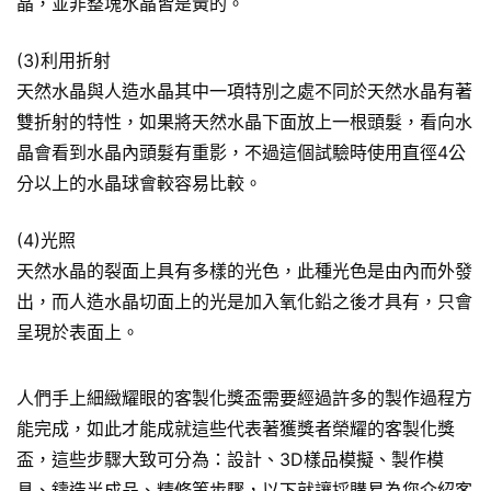
晶，並非整塊水晶皆是黃的。
(3)利用折射
天然水晶與人造水晶其中一項特別之處不同於天然水晶有著
雙折射的特性，如果將天然水晶下面放上一根頭髮，看向水
晶會看到水晶內頭髮有重影，不過這個試驗時使用直徑4公
分以上的水晶球會較容易比較。
(4)光照
天然水晶的裂面上具有多樣的光色，此種光色是由內而外發
出，而人造水晶切面上的光是加入氧化鉛之後才具有，只會
呈現於表面上。
人們手上細緻耀眼的客製化獎盃需要經過許多的製作過程方
能完成，如此才能成就這些代表著獲獎者榮耀的客製化獎
盃，這些步驟大致可分為：設計、3D樣品模擬、製作模
具、鑄造半成品、精修等步驟，以下就讓採購易為您介紹客