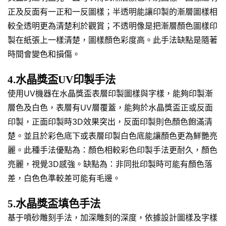
正及反面有一正和一反圖樣；半透明能讓印製的漸層圖樣相
較全透明更為清楚利於觀賞；不透明像是把漸層顏色圖樣印
製在紙張上一樣清楚，圖樣顏色彩度高。此手法缺點是隨著
時間會變色和損傷。
4.水晶獎盃UV印製手法
使用UV機器在水晶獎盃表層印製圖樣與字樣，能夠印製漸
層色及白色，表層有UV層覆蓋，能夠於水晶獎盃正或反面
印製，正面印製時3D效果突出，反面印製則色顏色飽滿清
楚。並且於彩色底下或表層印製白色底能讓顏色更為鮮艷亮
麗。此種手法優點為：顏色相較彩色印製手法更耐久，顏色
亮麗，視覺3D感強。缺點為：非同批印製時可能有顏色落
差，白色色準較差可能有毛邊。
5.水晶獎盃填色手法
基于噴砂雕刻手法，加深雕刻的深度，依據設計圖樣及字樣