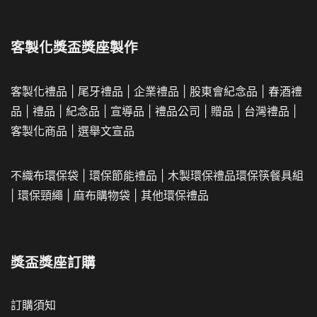
客製化獎盃獎座製作
客製化禮品
|
尾牙禮品
|
企業
禮品
|
股東會紀念品
|
春酒禮
品
|
禮品
|
紀念品
|
宣導品
|
禮品公司
|
贈品
|
台灣禮品
|
客製化商品
|
選舉文宣品
不織布環保袋
|
環保節能禮品
|
木製環保禮品
環保筷餐具組
|
環保頸繩
|
麻布購物袋
|
其他環保禮品
獎盃獎座訂購
訂購須知