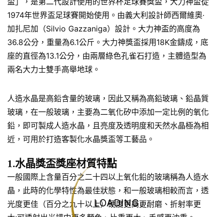
盃」，是第二代設計使用的世界杯足球賽獎盃，大力神盃從
1974年世界盃足球賽開始使用。由義大利設計師西爾維奧·
加扎尼加（Silvio Gazzaniga）設計。大力神盃的高度為
36.8公分，重量為6.1公斤。大力神獎盃採用18K金鑄成，底
座的直徑為13.1公分，由兩層綠色孔雀石打造，主體造型為
兩名大力士雙手高舉地球。
人造水晶是高鉛含量的玻璃，因此又稱為高鉛玻璃、鉛晶質
玻璃，在一般玻璃，主要為二氧化矽中添加一定比例的氧化
鉛，即可製成人造水晶，且亮度及透明度和天然水晶極為相
近，可用於打造客製化水晶獎盃等工藝品。
1.水晶獎盃獎座材質特點
一般國際上含量百分之二十四以上氧化鉛的玻璃稱為人造水
晶，此時的化學特性為最佳狀態，和一般玻璃相較而言，透
LOADING...
光度更佳（百分之九十以上）硬度更高更耐磨、折射率更