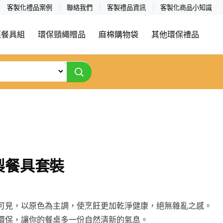
客製化禮品案例
聯絡我們
客製禮品資訊
客製化商品小知識
筷餐具組
環保頸繩贈品
麻棉購物袋
其他環保禮品
製餐具套裝
可見，以原色為主調，使烹飪更加乾淨健康，絕無雜亂之感。
環保，讓你的餐桌多一份自然清新的氣息。