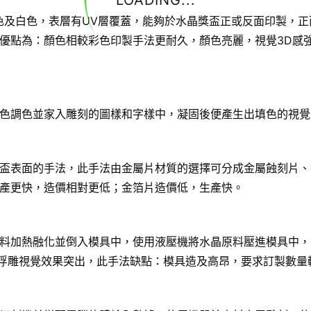
LOADING...
色及白色，表層有UV層覆蓋，能夠於水晶獎盃正或反面印製，正
優點為：顏色相較彩色印製手法更耐久，顏色亮麗，視覺3D感
色調色並家入雕刻的圖樣和字樣中，凝固後便產生出填色的視覺
盃表面的手法，此手法由金屬片材質的選擇可分成金屬蝕刻片、
產更快，造價相對更低；金箔片造價低，生產快。
料加熱融化並倒入模具中，使用液壓機將水晶原料壓進模具中，
D浮雕視覺效果突出，此手法缺點：模具造及高昂，要求訂製數量