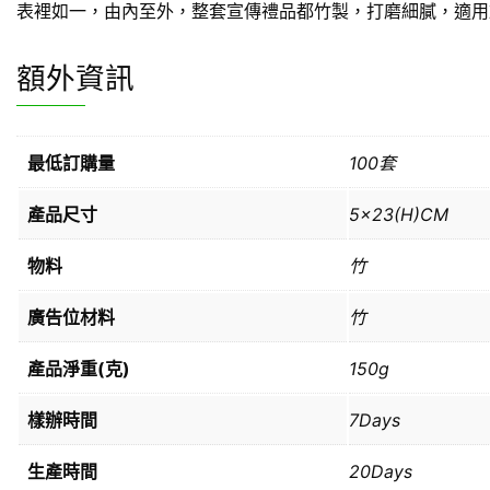
表裡如一，由內至外，整套宣傳禮品都竹製，打磨細膩，適用
額外資訊
最低訂購量
100套
產品尺寸
5×23(H)CM
物料
竹
廣告位材料
竹
產品淨重(克)
150g
樣辦時間
7Days
生產時間
20Days