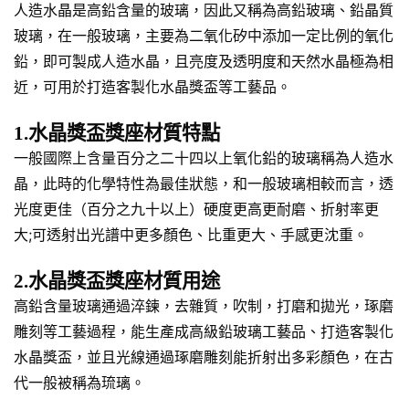
人造水晶是高鉛含量的玻璃，因此又稱為高鉛玻璃、鉛晶質
玻璃，在一般玻璃，主要為二氧化矽中添加一定比例的氧化
鉛，即可製成人造水晶，且亮度及透明度和天然水晶極為相
近，可用於打造客製化水晶獎盃等工藝品。
1.水晶獎盃獎座材質特點
一般國際上含量百分之二十四以上氧化鉛的玻璃稱為人造水
晶，此時的化學特性為最佳狀態，和一般玻璃相較而言，透
光度更佳（百分之九十以上）硬度更高更耐磨、折射率更
大;可透射出光譜中更多顏色、比重更大、手感更沈重。
2.水晶獎盃獎座材質用途
高鉛含量玻璃通過淬鍊，去雜質，吹制，打磨和拋光，琢磨
雕刻等工藝過程，能生產成高級鉛玻璃工藝品、打造客製化
水晶獎盃，並且光線通過琢磨雕刻能折射出多彩顏色，在古
代一般被稱為琉璃。