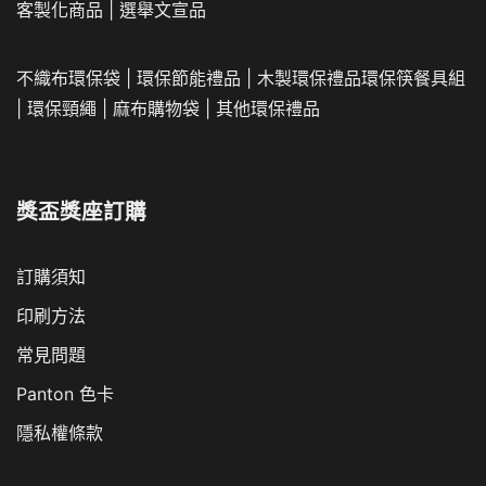
客製化商品
|
選舉文宣品
不織布環保袋
|
環保節能禮品
|
木製環保禮品
環保筷餐具組
|
環保頸繩
|
麻布購物袋
|
其他環保禮品
獎盃獎座訂購
訂購須知
印刷方法
常見問題
Panton 色卡
隱私權條款