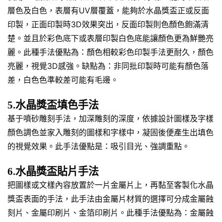
層色及白色，表層有UV層覆蓋，能夠於水晶獎盃正或反面
印製，正面印製時3D效果突出，反面印製則色顏色飽滿清
楚。並且於彩色底下或表層印製白色底能讓顏色更為鮮艷亮
麗。此種手法優點為：顏色相較彩色印製手法更耐久，顏色
亮麗，視覺3D感強。缺點為：非同批印製時可能有顏色落
差，白色色準較差可能有毛邊。
5.水晶獎盃填色手法
基于噴砂雕刻手法，加深雕刻的深度，依據設計圖樣及字樣
顏色調色並家入雕刻的圖樣和字樣中，凝固後便產生出填色
的視覺效果。此手法優點是：吸引目光、強調重點。
6.水晶獎盃貼片手法
把圖樣或文樣內容放置於一片金屬片上，再黏至客製化水晶
獎盃表面的手法，此手法由金屬片材質的選擇可分成金屬蝕
刻片、金屬印刷片、金箔印刷片。此種手法優點為：金屬蝕