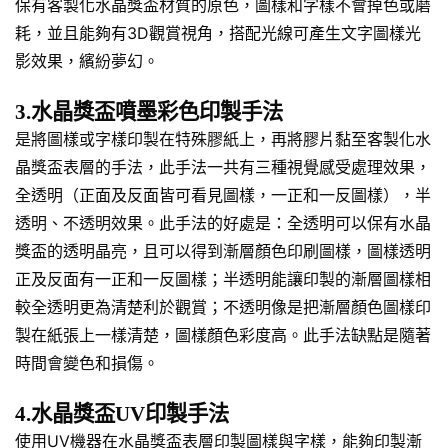
保有客製化水晶獎盃材質的原色，圖樣和字樣不會掉色或磨
耗，並且能夠有3D觀賞視角，搭配光線可產生文字圖樣光
影效果，繽紛夢幻。
3.水晶獎盃噴墨彩色印製手法
是將圖樣或字樣印製在特殊膠紙上，再將膠片黏至客製化水
晶獎盃表層的手法，此手法一共有三種視覺感受處理效果，
全透明（正面及反面皆可看見圖樣，一正和一反圖樣），半
透明、不透明效果。此手法的好處是：全透明可以保有水晶
獎盃的透明晶亮，且可以得到漸層顏色印刷圖樣，圖樣透明
正及反面有一正和一反圖樣；半透明能讓印製的漸層圖樣相
較全透明更為清楚利於觀賞；不透明像是把漸層顏色圖樣印
製在紙張上一樣清楚，圖樣顏色彩度高。此手法缺點是隨著
時間會變色和損傷。
4.水晶獎盃UV印製手法
使用UV機器在水晶獎盃表層印製圖樣與字樣，能夠印製漸