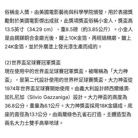
俗稱金人獎，由美國電影藝術與科學學院頒發，用於表揚獎
勵對於美國電影傑出成就，此獎項獎盃俗稱小金人，獎盃高
13.5英寸（34.29 cm）、重8.5磅（約3.85公斤）。小金人
是由錫銻銅合金磨光後，鍍上10K金箔，再經過精磨，鍍上
24K金箔，並於外層塗上發光漆生產而成的。
(2)世界盃足球賽冠軍獎盃
現在使用中的世界盃足球賽冠軍獎盃，被暱稱為「大力神
盃」，是第二代設計使用的世界杯足球賽獎盃，大力神盃從
1974年世界盃足球賽開始使用。由義大利設計師西爾維奧·
加扎尼加（Silvio Gazzaniga）設計。大力神盃的高度為
36.8公分，重量為6.1公斤。大力神獎盃採用18K金鑄成，底
座的直徑為13.1公分，由兩層綠色孔雀石打造，主體造型為
兩名大力士雙手高舉地球。