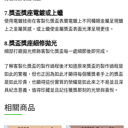
7.獎盃獎座電鍍或上蠟
使用電鍍技術在客製化獎盃表層電鍍上不同種類金屬呈現鍍
上之金屬質感，或上蠟使金屬獎盃表面光澤呈現更佳。
8.獎盃獎座細修拋光
細部打磨拋光修飾客製化獎盃每一處細節後即完成。
了解客製化獎盃的製作過程後才知道原來獎盃的製作過程是
如此的繁複，但也正因為如此才顯得每個獲獎者手上的獎盃
是如此珍貴，也顯得這份實質的榮耀是如此來之不易並且深
具紀念意義，值得珍藏並且記住獲獎那刻的光榮與喜悅。
相關商品