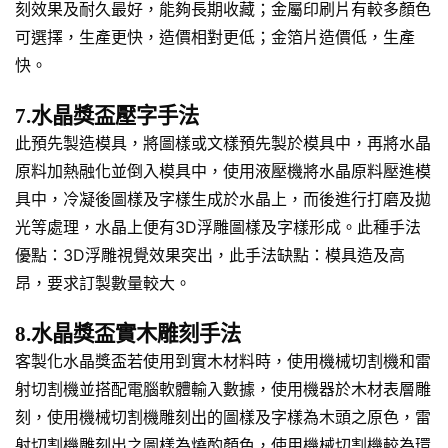
刻效果及耐久最好，能夠長期收藏；金屬印刷片有較多顏色
可選擇，生產更快，造價相對更低；金箔片造價低，生產
快。
7.水晶獎盃壓字手法
此預先製造模具，將圖樣或文樣預先製於模具中，再將水晶
原料加熱融化並倒入模具中，使用液壓機將水晶原料壓進模
具中，冷凝後圖樣及字樣生成於水晶上，而後進行打磨及拋
光等處理，水晶上便有3D浮雕圖樣及字樣形成。此種手法
優點：3D浮雕視覺效果突出，此手法缺點：模具造及高
昂，要求訂製數量較大。
8.水晶獎盃實木雕刻手法
客製化水晶獎盃若使用到實木材料時，使用機械切割機和雷
射切割機並搭配電腦軟體輸入數據，使用機器於木材表層雕
刻，使用機械切割機雕刻出的圖樣及字樣為木頭之原色，雷
射切割機雕刻出之圖樣為燒酌顏色，使用機械切割機較為環