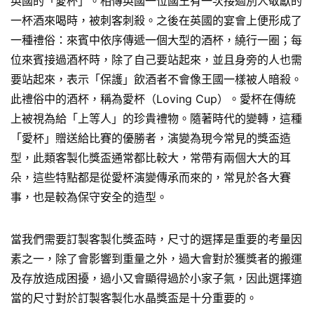
英國的「愛杯」。相傳英國一位國王有一次接過別人敬獻的
一杯酒來喝時，被刺客刺殺。之後在英國的宴會上便形成了
一種禮俗：來賓中依序傳遞一個大型的酒杯，繞行一圈；每
位來賓接過酒杯時，除了自己要站起來，並且身旁的人也需
要站起來，表示「保護」飲酒者不會像王國一樣被人暗殺。
此禮俗中的酒杯，稱為愛杯（Loving Cup）。愛杯在傳統
上被視為給「上等人」的珍貴禮物。隨著時代的變轉，這種
「愛杯」贈送給比賽的優勝者，演變為現今常見的獎盃造
型，此類客製化獎盃通常都比較大，常帶有兩個大大的耳
朵，這些特點都是從愛杯演變傳承而來的，常見於各大賽
事，也是較為保守安全的造型。
當我們需要訂製客製化獎盃時，尺寸的選擇是重要的考量因
素之一，除了會影響到重量之外，過大會對於獲獎者的搬運
及存放造成困擾，過小又會顯得過於小家子氣，因此選擇適
當的尺寸對於訂製客製化水晶獎盃是十分重要的。