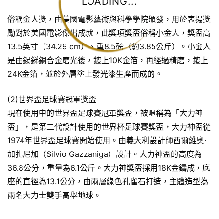
LOADING...
俗稱金人獎，由美國電影藝術與科學學院頒發，用於表揚獎
勵對於美國電影傑出成就，此獎項獎盃俗稱小金人，獎盃高
13.5英寸（34.29 cm）、重8.5磅（約3.85公斤）。小金人
是由錫銻銅合金磨光後，鍍上10K金箔，再經過精磨，鍍上
24K金箔，並於外層塗上發光漆生產而成的。
(2)世界盃足球賽冠軍獎盃
現在使用中的世界盃足球賽冠軍獎盃，被暱稱為「大力神
盃」，是第二代設計使用的世界杯足球賽獎盃，大力神盃從
1974年世界盃足球賽開始使用。由義大利設計師西爾維奧·
加扎尼加（Silvio Gazzaniga）設計。大力神盃的高度為
36.8公分，重量為6.1公斤。大力神獎盃採用18K金鑄成，底
座的直徑為13.1公分，由兩層綠色孔雀石打造，主體造型為
兩名大力士雙手高舉地球。