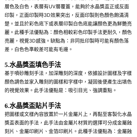
層色及白色，表層有UV層覆蓋，能夠於水晶獎盃正或反面
印製，正面印製時3D效果突出，反面印製則色顏色飽滿清
楚。並且於彩色底下或表層印製白色底能讓顏色更為鮮艷亮
麗。此種手法優點為：顏色相較彩色印製手法更耐久，顏色
亮麗，視覺3D感強。缺點為：非同批印製時可能有顏色落
差，白色色準較差可能有毛邊。
5.水晶獎盃填色手法
基于噴砂雕刻手法，加深雕刻的深度，依據設計圖樣及字樣
顏色調色並家入雕刻的圖樣和字樣中，凝固後便產生出填色
的視覺效果。此手法優點是：吸引目光、強調重點。
6.水晶獎盃貼片手法
把圖樣或文樣內容放置於一片金屬片上，再黏至客製化水晶
獎盃表面的手法，此手法由金屬片材質的選擇可分成金屬蝕
刻片、金屬印刷片、金箔印刷片。此種手法優點為：金屬蝕