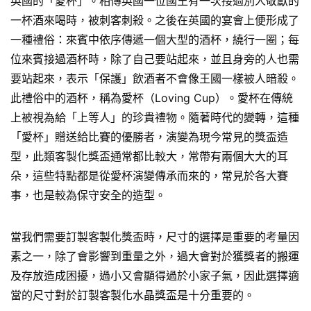
英國的「愛杯」。相傳英國一位國王有一次接過別人敬獻的
一杯酒來喝時，被刺客刺殺。之後在英國的宴會上便形成了
一種禮俗：來賓中依序傳遞一個大型的酒杯，繞行一圈；每
位來賓接過酒杯時，除了自己要站起來，並且身旁的人也需
要站起來，表示「保護」飲酒者不會像王國一樣被人暗殺。
此禮俗中的酒杯，稱為愛杯（Loving Cup）。愛杯在傳統
上被視為給「上等人」的珍貴禮物。隨著時代的變轉，這種
「愛杯」贈送給比賽的優勝者，演變為現今常見的獎盃造
型，此類客製化獎盃通常都比較大，常帶有兩個大大的耳
朵，這些特點都是從愛杯演變傳承而來的，常見於各大賽
事，也是較為保守安全的造型。
當我們需要訂製客製化獎盃時，尺寸的選擇是重要的考量因
素之一，除了會影響到重量之外，過大會對於獲獎者的搬運
及存放造成困擾，過小又會顯得過於小家子氣，因此選擇適
當的尺寸對於訂製客製化水晶獎盃是十分重要的。