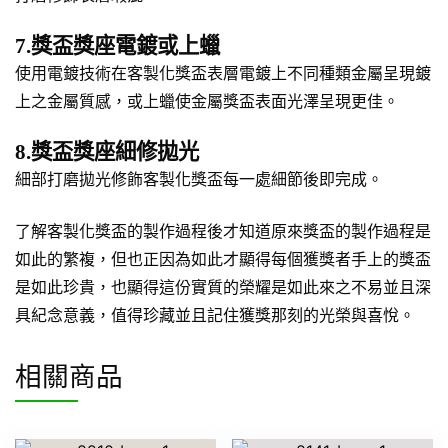
7.獎盃獎座電鍍或上蠟
使用電鍍技術在客製化獎盃表層電鍍上不同種類金屬呈現鍍
上之金屬質感，或上蠟使金屬獎盃表面光澤呈現更佳。
8.獎盃獎座細修拋光
細部打磨拋光修飾客製化獎盃每一處細節後即完成。
了解客製化獎盃的製作過程後才知道原來獎盃的製作過程是
如此的繁複，但也正因為如此才顯得每個獲獎者手上的獎盃
是如此珍貴，也顯得這份實質的榮耀是如此來之不易並且深
具紀念意義，值得珍藏並且記住獲獎那刻的光榮與喜悅。
相關商品