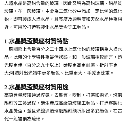
人造水晶是高鉛含量的玻璃，因此又稱為高鉛玻璃、鉛晶質
玻璃，在一般玻璃，主要為二氧化矽中添加一定比例的氧化
鉛，即可製成人造水晶，且亮度及透明度和天然水晶極為相
近，可用於打造客製化水晶獎盃等工藝品。
1.水晶獎盃獎座材質特點
一般國際上含量百分之二十四以上氧化鉛的玻璃稱為人造水
晶，此時的化學特性為最佳狀態，和一般玻璃相較而言，透
光度更佳（百分之九十以上）硬度更高更耐磨、折射率更
大;可透射出光譜中更多顏色、比重更大、手感更沈重。
2.水晶獎盃獎座材質用途
高鉛含量玻璃通過淬鍊，去雜質，吹制，打磨和拋光，琢磨
雕刻等工藝過程，能生產成高級鉛玻璃工藝品、打造客製化
水晶獎盃，並且光線通過琢磨雕刻能折射出多彩顏色，在古
代一般被稱為琉璃。