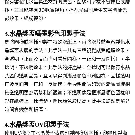
保有客製化水晶獎盃材質的原色，圖樣和字樣不會掉色或磨
耗，並且能夠有3D觀賞視角，搭配光線可產生文字圖樣光
影效果，繽紛夢幻。
3.水晶獎盃噴墨彩色印製手法
是將圖樣或字樣印製在特殊膠紙上，再將膠片黏至客製化水
晶獎盃表層的手法，此手法一共有三種視覺感受處理效果，
全透明（正面及反面皆可看見圖樣，一正和一反圖樣），半
透明、不透明效果。此手法的好處是：全透明可以保有水晶
獎盃的透明晶亮，且可以得到漸層顏色印刷圖樣，圖樣透明
正及反面有一正和一反圖樣；半透明能讓印製的漸層圖樣相
較全透明更為清楚利於觀賞；不透明像是把漸層顏色圖樣印
製在紙張上一樣清楚，圖樣顏色彩度高。此手法缺點是隨著
時間會變色和損傷。
4.水晶獎盃UV印製手法
使用UV機器在水晶獎盃表層印製圖樣與字樣，能夠印製漸