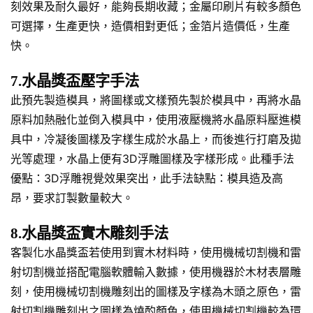
刻效果及耐久最好，能夠長期收藏；金屬印刷片有較多顏色
可選擇，生產更快，造價相對更低；金箔片造價低，生產
快。
7.水晶獎盃壓字手法
此預先製造模具，將圖樣或文樣預先製於模具中，再將水晶
原料加熱融化並倒入模具中，使用液壓機將水晶原料壓進模
具中，冷凝後圖樣及字樣生成於水晶上，而後進行打磨及拋
光等處理，水晶上便有3D浮雕圖樣及字樣形成。此種手法
優點：3D浮雕視覺效果突出，此手法缺點：模具造及高
昂，要求訂製數量較大。
8.水晶獎盃實木雕刻手法
客製化水晶獎盃若使用到實木材料時，使用機械切割機和雷
射切割機並搭配電腦軟體輸入數據，使用機器於木材表層雕
刻，使用機械切割機雕刻出的圖樣及字樣為木頭之原色，雷
射切割機雕刻出之圖樣為燒酌顏色，使用機械切割機較為環