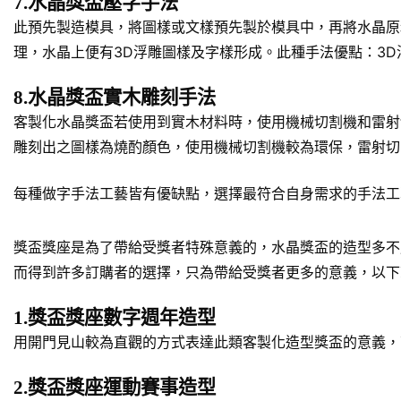
7.水晶獎盃壓字手法
此預先製造模具，將圖樣或文樣預先製於模具中，再將水晶原
理，水晶上便有3D浮雕圖樣及字樣形成。此種手法優點：3
8.水晶獎盃實木雕刻手法
客製化水晶獎盃若使用到實木材料時，使用機械切割機和雷射
雕刻出之圖樣為燒酌顏色，使用機械切割機較為環保，雷射切
每種做字手法工藝皆有優缺點，選擇最符合自身需求的手法工
獎盃獎座是為了帶給受獎者特殊意義的，水晶獎盃的造型多不
而得到許多訂購者的選擇，只為帶給受獎者更多的意義，以下
1.獎盃獎座數字週年造型
用開門見山較為直觀的方式表達此類客製化造型獎盃的意義，
2.獎盃獎座運動賽事造型