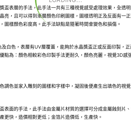
LOADING...
獎盃表層的手法，此手法一共有三種視覺感受處理效果，全透明
晶亮，且可以得到漸層顏色印刷圖樣，圖樣透明正及反面有一正
，圖樣顏色彩度高。此手法缺點是隨著時間會變色和損傷。
色及白色，表層有UV層覆蓋，能夠於水晶獎盃正或反面印製，正
優點為：顏色相較彩色印製手法更耐久，顏色亮麗，視覺3D感
色調色並家入雕刻的圖樣和字樣中，凝固後便產生出填色的視覺
盃表面的手法，此手法由金屬片材質的選擇可分成金屬蝕刻片、
產更快，造價相對更低；金箔片造價低，生產快。