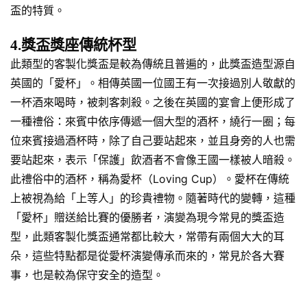
盃的特質。
4.獎盃獎座傳統杯型
此類型的客製化獎盃是較為傳統且普遍的，此獎盃造型源自
英國的「愛杯」。相傳英國一位國王有一次接過別人敬獻的
一杯酒來喝時，被刺客刺殺。之後在英國的宴會上便形成了
一種禮俗：來賓中依序傳遞一個大型的酒杯，繞行一圈；每
位來賓接過酒杯時，除了自己要站起來，並且身旁的人也需
要站起來，表示「保護」飲酒者不會像王國一樣被人暗殺。
此禮俗中的酒杯，稱為愛杯（Loving Cup）。愛杯在傳統
上被視為給「上等人」的珍貴禮物。隨著時代的變轉，這種
「愛杯」贈送給比賽的優勝者，演變為現今常見的獎盃造
型，此類客製化獎盃通常都比較大，常帶有兩個大大的耳
朵，這些特點都是從愛杯演變傳承而來的，常見於各大賽
事，也是較為保守安全的造型。