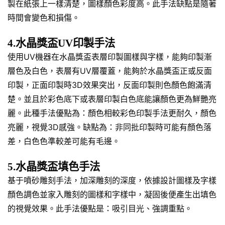
製在紙張上一樣清楚，圖樣顏色彩度高。此手法缺點是隨著
時間會變色和損傷。
4.水晶獎盃UV印製手法
使用UV機器在水晶獎盃表層印製圖樣與字樣，能夠印製漸
層色及白色，表層有UV層覆蓋，能夠於水晶獎盃正或反面
印製，正面印製時3D效果突出，反面印製則色顏色飽滿清
楚。並且於彩色底下或表層印製白色底能讓顏色更為鮮艷亮
麗。此種手法優點為：顏色相較彩色印製手法更耐久，顏色
亮麗，視覺3D感強。缺點為：非同批印製時可能有顏色落
差，白色色準較差可能有毛邊。
5.水晶獎盃填色手法
基于噴砂雕刻手法，加深雕刻的深度，依據設計圖樣及字樣
顏色調色並家入雕刻的圖樣和字樣中，凝固後便產生出填色
的視覺效果。此手法優點是：吸引目光、強調重點。