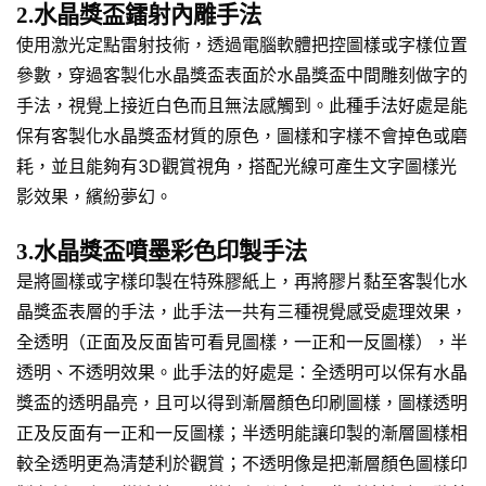
2.水晶獎盃鐳射內雕手法
使用激光定點雷射技術，透過電腦軟體把控圖樣或字樣位置
參數，穿過客製化水晶獎盃表面於水晶獎盃中間雕刻做字的
手法，視覺上接近白色而且無法感觸到。此種手法好處是能
保有客製化水晶獎盃材質的原色，圖樣和字樣不會掉色或磨
耗，並且能夠有3D觀賞視角，搭配光線可產生文字圖樣光
影效果，繽紛夢幻。
3.水晶獎盃噴墨彩色印製手法
是將圖樣或字樣印製在特殊膠紙上，再將膠片黏至客製化水
晶獎盃表層的手法，此手法一共有三種視覺感受處理效果，
全透明（正面及反面皆可看見圖樣，一正和一反圖樣），半
透明、不透明效果。此手法的好處是：全透明可以保有水晶
獎盃的透明晶亮，且可以得到漸層顏色印刷圖樣，圖樣透明
正及反面有一正和一反圖樣；半透明能讓印製的漸層圖樣相
較全透明更為清楚利於觀賞；不透明像是把漸層顏色圖樣印