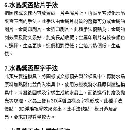
6.水晶獎盃貼片手法
把圖樣或文樣內容放置於一片金屬片上，再黏至客製化水晶
獎盃表面的手法，此手法由金屬片材質的選擇可分成金屬蝕
刻片、金屬印刷片、金箔印刷片。此種手法優點為：金屬蝕
刻效果及耐久最好，能夠長期收藏；金屬印刷片有較多顏色
可選擇，生產更快，造價相對更低；金箔片造價低，生產
快。
7.水晶獎盃壓字手法
此預先製造模具，將圖樣或文樣預先製於模具中，再將水晶
原料加熱融化並倒入模具中，使用液壓機將水晶原料壓進模
具中，冷凝後圖樣及字樣生成於水晶上，而後進行打磨及拋
光等處理，水晶上便有3D浮雕圖樣及字樣形成。此種手法
優點：3D浮雕視覺效果突出，此手法缺點：模具造及高
昂，要求訂製數量較大。