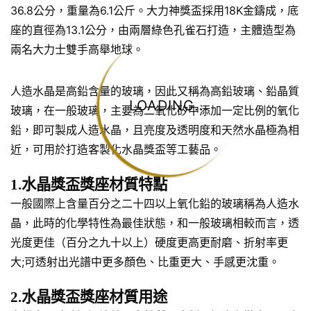
36.8公分，重量為6.1公斤。大力神獎盃採用18K金鑄成，底
座的直徑為13.1公分，由兩層綠色孔雀石打造，主體造型為
兩名大力士雙手高舉地球。
人造水晶是高鉛含量的玻璃，因此又稱為高鉛玻璃、鉛晶質
LOADING...
玻璃，在一般玻璃，主要為二氧化矽中添加一定比例的氧化
鉛，即可製成人造水晶，且亮度及透明度和天然水晶極為相
近，可用於打造客製化水晶獎盃等工藝品。
1.水晶獎盃獎座材質特點
一般國際上含量百分之二十四以上氧化鉛的玻璃稱為人造水
晶，此時的化學特性為最佳狀態，和一般玻璃相較而言，透
光度更佳（百分之九十以上）硬度更高更耐磨、折射率更
大;可透射出光譜中更多顏色、比重更大、手感更沈重。
2.水晶獎盃獎座材質用途