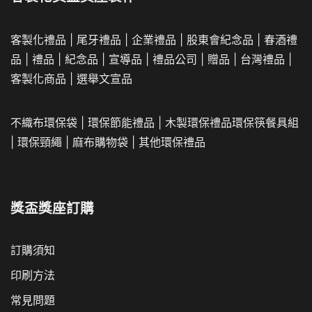
客製化禮品
|
尾牙禮品
|
企業
禮品
|
股東會紀念品
|
春酒禮
品
|
禮品
|
紀念品
|
宣導品
|
禮品公司
|
贈品
|
台灣禮品
|
客製化商品
|
選舉文宣品
不織布環保袋
|
環保節能禮品
|
木製環保禮品
環保筷餐具組
|
環保頸繩
|
麻布購物袋
|
其他環保禮品
獎盃獎座訂購
訂購須知
印刷方法
常見問題