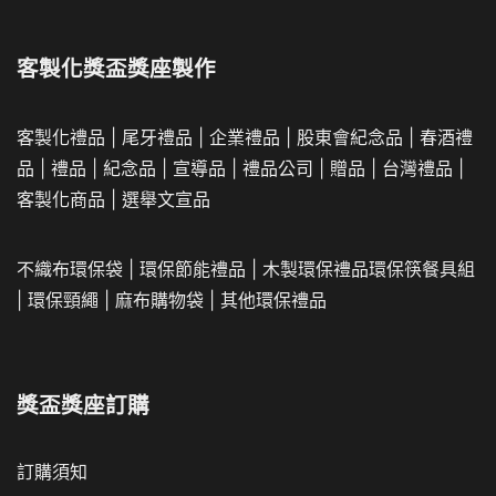
客製化獎盃獎座製作
客製化禮品
|
尾牙禮品
|
企業
禮品
|
股東會紀念品
|
春酒禮
品
|
禮品
|
紀念品
|
宣導品
|
禮品公司
|
贈品
|
台灣禮品
|
客製化商品
|
選舉文宣品
不織布環保袋
|
環保節能禮品
|
木製環保禮品
環保筷餐具組
|
環保頸繩
|
麻布購物袋
|
其他環保禮品
獎盃獎座訂購
訂購須知