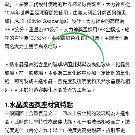
盃」，是第二代設計使用的世界杯足球賽獎盃，大力神盃從
1974年世界盃足球賽開始使用。由義大利設計師西爾維奧·
加扎尼加（Silvio Gazzaniga）設計。大力神盃的高度為
36.8公分，重量為6.1公斤。大力神獎盃採用18K金鑄成，底
座的直徑為13.1公分，由兩層綠色孔雀石打造，主體造型為
兩名大力士雙手高舉地球。
LOADING...
人造水晶是高鉛含量的玻璃，因此又稱為高鉛玻璃、鉛晶質
玻璃，在一般玻璃，主要為二氧化矽中添加一定比例的氧化
鉛，即可製成人造水晶，且亮度及透明度和天然水晶極為相
近，可用於打造客製化水晶獎盃等工藝品。
1.水晶獎盃獎座材質特點
一般國際上含量百分之二十四以上氧化鉛的玻璃稱為人造水
晶，此時的化學特性為最佳狀態，和一般玻璃相較而言，透
光度更佳（百分之九十以上）硬度更高更耐磨、折射率更