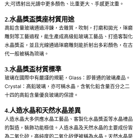
大;可透射出光譜中更多顏色、比重更大、手感更沈重。
2.水晶獎盃獎座材質用途
高鉛含量玻璃通過淬鍊，去雜質，吹制，打磨和拋光，琢磨
雕刻等工藝過程，能生產成高級鉛玻璃工藝品、打造客製化
水晶獎盃，並且光線通過琢磨雕刻能折射出多彩顏色，在古
代一般被稱為琉璃。
3.水晶獎盃材質標準
玻璃在國際中有嚴謹的規範，Glass：即普通的玻璃產品。
Crystal：高鉛玻璃，亦可稱水晶，含氧化鉛含量百分之二
十四的高鉛含量優良玻璃的保證。
4.人造水晶和天然水晶差異
人造水晶大多供應水晶工藝品、客製化水晶獎盃等水晶禮品
的製造，裝飾功能極佳。人造水晶及天然水晶的主要成份皆
為二氧化矽，高純度的二氧化矽便被稱為水晶。天然水晶是