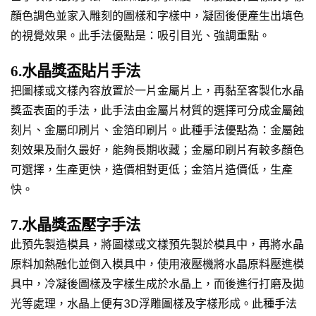
顏色調色並家入雕刻的圖樣和字樣中，凝固後便產生出填色
的視覺效果。此手法優點是：吸引目光、強調重點。
6.水晶獎盃貼片手法
把圖樣或文樣內容放置於一片金屬片上，再黏至客製化水晶
獎盃表面的手法，此手法由金屬片材質的選擇可分成金屬蝕
刻片、金屬印刷片、金箔印刷片。此種手法優點為：金屬蝕
刻效果及耐久最好，能夠長期收藏；金屬印刷片有較多顏色
可選擇，生產更快，造價相對更低；金箔片造價低，生產
快。
7.水晶獎盃壓字手法
此預先製造模具，將圖樣或文樣預先製於模具中，再將水晶
原料加熱融化並倒入模具中，使用液壓機將水晶原料壓進模
具中，冷凝後圖樣及字樣生成於水晶上，而後進行打磨及拋
光等處理，水晶上便有3D浮雕圖樣及字樣形成。此種手法