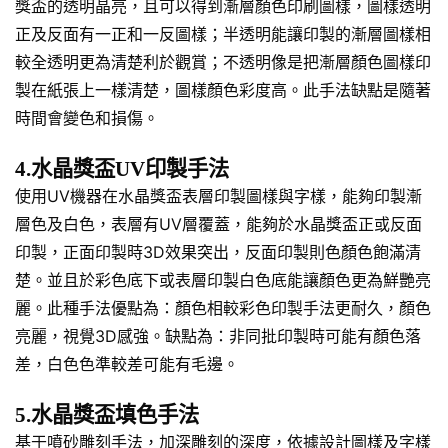
獎盃的透明晶亮，且可以得到漸層顏色印刷圖樣，圖樣透明
正及反面有一正和一反圖樣；半透明能讓印製的漸層圖樣相
較全透明更為清楚利於觀賞；不透明像是把漸層顏色圖樣印
製在紙張上一樣清楚，圖樣顏色彩度高。此手法缺點是隨著
時間會變色和損傷。
4.水晶獎盃UV印製手法
使用UV機器在水晶獎盃表層印製圖樣與字樣，能夠印製漸
層色及白色，表層有UV層覆蓋，能夠於水晶獎盃正或反面
印製，正面印製時3D效果突出，反面印製則色顏色飽滿清
楚。並且於彩色底下或表層印製白色底能讓顏色更為鮮艷亮
麗。此種手法優點為：顏色相較彩色印製手法更耐久，顏色
亮麗，視覺3D感強。缺點為：非同批印製時可能有顏色落
差，白色色準較差可能有毛邊。
5.水晶獎盃填色手法
基于噴砂雕刻手法，加深雕刻的深度，依據設計圖樣及字樣