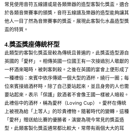
常見使用音符五線譜或是各類樂器的造型客製化獎盃，適合
於各類音樂賽事的頒獎，音符五線譜及樂器的造型能夠讓其
他人一目了然為音樂賽事的獎盃，展現此客製化水晶造型獎
盃的特質。
4.獎盃獎座傳統杯型
此類型的客製化獎盃是較為傳統且普遍的，此獎盃造型源自
英國的「愛杯」。相傳英國一位國王有一次接過別人敬獻的
一杯酒來喝時，被刺客刺殺。之後在英國的宴會上便形成了
一種禮俗：來賓中依序傳遞一個大型的酒杯，繞行一圈；每
位來賓接過酒杯時，除了自己要站起來，並且身旁的人也需
要站起來，表示「保護」飲酒者不會像王國一樣被人暗殺。
此禮俗中的酒杯，稱為愛杯（Loving Cup）。愛杯在傳統
上被視為給「上等人」的珍貴禮物。隨著時代的變轉，這種
「愛杯」贈送給比賽的優勝者，演變為現今常見的獎盃造
型，此類客製化獎盃通常都比較大，常帶有兩個大大的耳