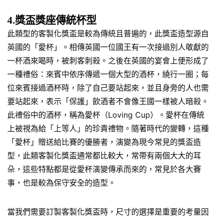
4.獎盃獎座傳統杯型
此類型的客製化獎盃是較為傳統且普遍的，此獎盃造型源自
英國的「愛杯」。相傳英國一位國王有一次接過別人敬獻的
一杯酒來喝時，被刺客刺殺。之後在英國的宴會上便形成了
一種禮俗：來賓中依序傳遞一個大型的酒杯，繞行一圈；每
位來賓接過酒杯時，除了自己要站起來，並且身旁的人也需
要站起來，表示「保護」飲酒者不會像王國一樣被人暗殺。
此禮俗中的酒杯，稱為愛杯（Loving Cup）。愛杯在傳統
上被視為給「上等人」的珍貴禮物。隨著時代的變轉，這種
「愛杯」贈送給比賽的優勝者，演變為現今常見的獎盃造
型，此類客製化獎盃通常都比較大，常帶有兩個大大的耳
朵，這些特點都是從愛杯演變傳承而來的，常見於各大賽
事，也是較為保守安全的造型。
當我們需要訂製客製化獎盃時，尺寸的選擇是重要的考量因