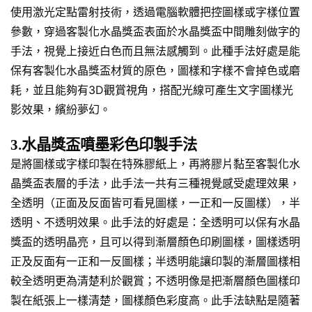
使用激光定點雷射技術，透過電腦軟體把控圖樣或字樣位置
參數，穿過客製化水晶獎盃表面於水晶獎盃中間雕刻做字的
手法，視覺上接近白色而且無法感觸到。此種手法好處是能
保有客製化水晶獎盃材質的原色，圖樣和字樣不會掉色或磨
耗，並且能夠有3D觀賞視角，搭配光線可產生文字圖樣光
影效果，繽紛夢幻。
3.水晶獎盃噴墨彩色印製手法
是將圖樣或字樣印製在特殊膠紙上，再將膠片黏至客製化水
晶獎盃表層的手法，此手法一共有三種視覺感受處理效果，
全透明（正面及反面皆可看見圖樣，一正和一反圖樣），半
透明、不透明效果。此手法的好處是：全透明可以保有水晶
獎盃的透明晶亮，且可以得到漸層顏色印刷圖樣，圖樣透明
正及反面有一正和一反圖樣；半透明能讓印製的漸層圖樣相
較全透明更為清楚利於觀賞；不透明像是把漸層顏色圖樣印
製在紙張上一樣清楚，圖樣顏色彩度高。此手法缺點是隨著