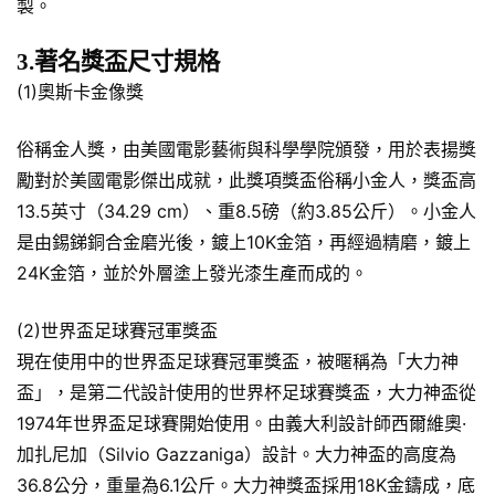
製。
3.著名獎盃尺寸規格
(1)奧斯卡金像獎
俗稱金人獎，由美國電影藝術與科學學院頒發，用於表揚獎
勵對於美國電影傑出成就，此獎項獎盃俗稱小金人，獎盃高
13.5英寸（34.29 cm）、重8.5磅（約3.85公斤）。小金人
是由錫銻銅合金磨光後，鍍上10K金箔，再經過精磨，鍍上
24K金箔，並於外層塗上發光漆生產而成的。
(2)世界盃足球賽冠軍獎盃
現在使用中的世界盃足球賽冠軍獎盃，被暱稱為「大力神
盃」，是第二代設計使用的世界杯足球賽獎盃，大力神盃從
1974年世界盃足球賽開始使用。由義大利設計師西爾維奧·
加扎尼加（Silvio Gazzaniga）設計。大力神盃的高度為
36.8公分，重量為6.1公斤。大力神獎盃採用18K金鑄成，底