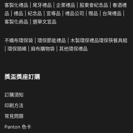
客製化禮品
|
尾牙禮品
|
企業
禮品
|
股東會紀念品
|
春酒禮
品
|
禮品
|
紀念品
|
宣導品
|
禮品公司
|
贈品
|
台灣禮品
|
客製化商品
|
選舉文宣品
不織布環保袋
|
環保節能禮品
|
木製環保禮品
環保筷餐具組
|
環保頸繩
|
麻布購物袋
|
其他環保禮品
獎盃獎座訂購
訂購須知
印刷方法
常見問題
Panton 色卡