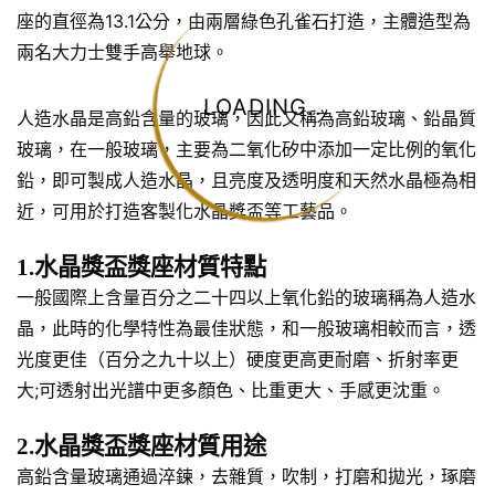
座的直徑為13.1公分，由兩層綠色孔雀石打造，主體造型為
兩名大力士雙手高舉地球。
LOADING...
人造水晶是高鉛含量的玻璃，因此又稱為高鉛玻璃、鉛晶質
玻璃，在一般玻璃，主要為二氧化矽中添加一定比例的氧化
鉛，即可製成人造水晶，且亮度及透明度和天然水晶極為相
近，可用於打造客製化水晶獎盃等工藝品。
1.水晶獎盃獎座材質特點
一般國際上含量百分之二十四以上氧化鉛的玻璃稱為人造水
晶，此時的化學特性為最佳狀態，和一般玻璃相較而言，透
光度更佳（百分之九十以上）硬度更高更耐磨、折射率更
大;可透射出光譜中更多顏色、比重更大、手感更沈重。
2.水晶獎盃獎座材質用途
高鉛含量玻璃通過淬鍊，去雜質，吹制，打磨和拋光，琢磨