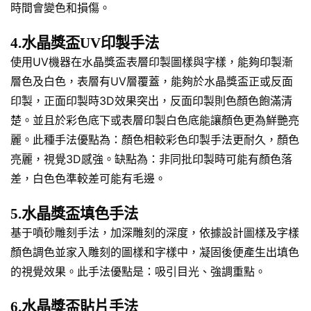
時間會變色和損傷。
4.水晶獎盃UV印製手法
使用UV機器在水晶獎盃表層印製圖樣與字樣，能夠印製漸
層色及白色，表層有UV層覆蓋，能夠於水晶獎盃正或反面
印製，正面印製時3D效果突出，反面印製則色顏色飽滿清
楚。並且於彩色底下或表層印製白色底能讓顏色更為鮮艷亮
麗。此種手法優點為：顏色相較彩色印製手法更耐久，顏色
亮麗，視覺3D感強。缺點為：非同批印製時可能有顏色落
差，白色色準較差可能有毛邊。
5.水晶獎盃填色手法
基于噴砂雕刻手法，加深雕刻的深度，依據設計圖樣及字樣
顏色調色並家入雕刻的圖樣和字樣中，凝固後便產生出填色
的視覺效果。此手法優點是：吸引目光、強調重點。
6.水晶獎盃貼片手法