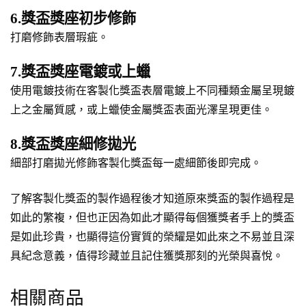
6.獎盃獎座初步修飾
打磨修飾表層瑕疵。
7.獎盃獎座電鍍或上蠟
使用電鍍技術在客製化獎盃表層電鍍上不同種類金屬呈現鍍
上之金屬質感，或上蠟使金屬獎盃表面光澤呈現更佳。
8.獎盃獎座細修拋光
細部打磨拋光修飾客製化獎盃每一處細節後即完成。
了解客製化獎盃的製作過程後才知道原來獎盃的製作過程是
如此的繁複，但也正因為如此才顯得每個獲獎者手上的獎盃
是如此珍貴，也顯得這份實質的榮耀是如此來之不易並且深
具紀念意義，值得珍藏並且記住獲獎那刻的光榮與喜悅。
相關商品