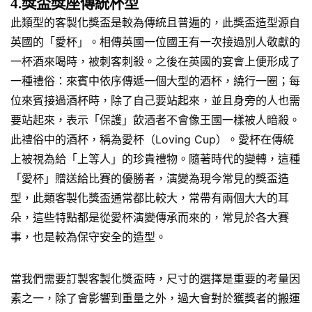
4.獎盃獎座傳統杯型
此類型的客製化獎盃是較為傳統且普遍的，此獎盃造型源自
英國的「愛杯」。相傳英國一位國王有一次接過別人敬獻的
一杯酒來喝時，被刺客刺殺。之後在英國的宴會上便形成了
一種禮俗：來賓中依序傳遞一個大型的酒杯，繞行一圈；每
位來賓接過酒杯時，除了自己要站起來，並且身旁的人也需
要站起來，表示「保護」飲酒者不會像王國一樣被人暗殺。
此禮俗中的酒杯，稱為愛杯（Loving Cup）。愛杯在傳統
上被視為給「上等人」的珍貴禮物。隨著時代的變轉，這種
「愛杯」贈送給比賽的優勝者，演變為現今常見的獎盃造
型，此類客製化獎盃通常都比較大，常帶有兩個大大的耳
朵，這些特點都是從愛杯演變傳承而來的，常見於各大賽
事，也是較為保守安全的造型。
當我們需要訂製客製化獎盃時，尺寸的選擇是重要的考量因
素之一，除了會影響到重量之外，過大會對於獲獎者的搬運