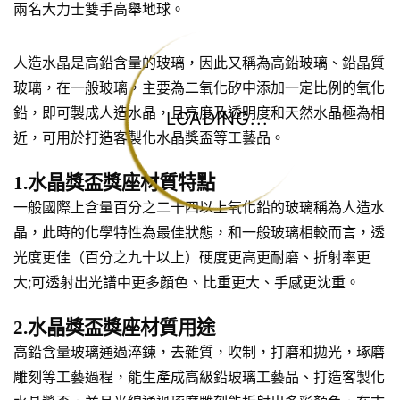
兩名大力士雙手高舉地球。
人造水晶是高鉛含量的玻璃，因此又稱為高鉛玻璃、鉛晶質
玻璃，在一般玻璃，主要為二氧化矽中添加一定比例的氧化
鉛，即可製成人造水晶，且亮度及透明度和天然水晶極為相
LOADING...
近，可用於打造客製化水晶獎盃等工藝品。
1.水晶獎盃獎座材質特點
一般國際上含量百分之二十四以上氧化鉛的玻璃稱為人造水
晶，此時的化學特性為最佳狀態，和一般玻璃相較而言，透
光度更佳（百分之九十以上）硬度更高更耐磨、折射率更
大;可透射出光譜中更多顏色、比重更大、手感更沈重。
2.水晶獎盃獎座材質用途
高鉛含量玻璃通過淬鍊，去雜質，吹制，打磨和拋光，琢磨
雕刻等工藝過程，能生產成高級鉛玻璃工藝品、打造客製化