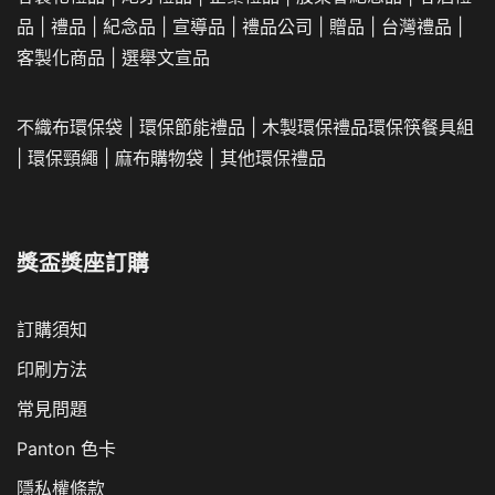
品
|
禮品
|
紀念品
|
宣導品
|
禮品公司
|
贈品
|
台灣禮品
|
客製化商品
|
選舉文宣品
不織布環保袋
|
環保節能禮品
|
木製環保禮品
環保筷餐具組
|
環保頸繩
|
麻布購物袋
|
其他環保禮品
獎盃獎座訂購
訂購須知
印刷方法
常見問題
Panton 色卡
隱私權條款