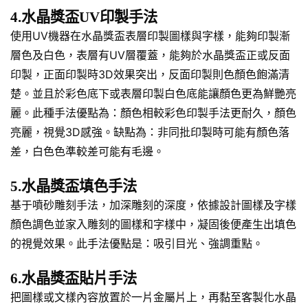
4.水晶獎盃UV印製手法
使用UV機器在水晶獎盃表層印製圖樣與字樣，能夠印製漸
層色及白色，表層有UV層覆蓋，能夠於水晶獎盃正或反面
印製，正面印製時3D效果突出，反面印製則色顏色飽滿清
楚。並且於彩色底下或表層印製白色底能讓顏色更為鮮艷亮
麗。此種手法優點為：顏色相較彩色印製手法更耐久，顏色
亮麗，視覺3D感強。缺點為：非同批印製時可能有顏色落
差，白色色準較差可能有毛邊。
5.水晶獎盃填色手法
基于噴砂雕刻手法，加深雕刻的深度，依據設計圖樣及字樣
顏色調色並家入雕刻的圖樣和字樣中，凝固後便產生出填色
的視覺效果。此手法優點是：吸引目光、強調重點。
6.水晶獎盃貼片手法
把圖樣或文樣內容放置於一片金屬片上，再黏至客製化水晶