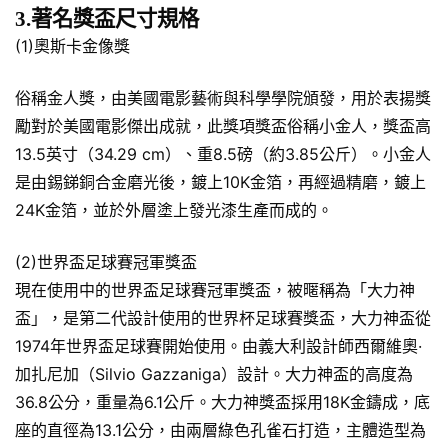
3.著名獎盃尺寸規格
(1)奧斯卡金像獎
俗稱金人獎，由美國電影藝術與科學學院頒發，用於表揚獎
勵對於美國電影傑出成就，此獎項獎盃俗稱小金人，獎盃高
13.5英寸（34.29 cm）、重8.5磅（約3.85公斤）。小金人
是由錫銻銅合金磨光後，鍍上10K金箔，再經過精磨，鍍上
24K金箔，並於外層塗上發光漆生產而成的。
(2)世界盃足球賽冠軍獎盃
現在使用中的世界盃足球賽冠軍獎盃，被暱稱為「大力神
盃」，是第二代設計使用的世界杯足球賽獎盃，大力神盃從
1974年世界盃足球賽開始使用。由義大利設計師西爾維奧·
加扎尼加（Silvio Gazzaniga）設計。大力神盃的高度為
36.8公分，重量為6.1公斤。大力神獎盃採用18K金鑄成，底
座的直徑為13.1公分，由兩層綠色孔雀石打造，主體造型為