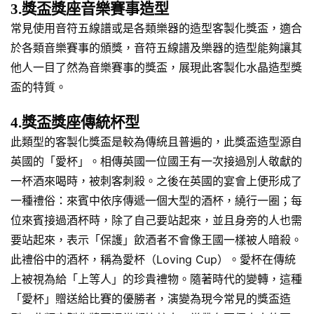
3.獎盃獎座音樂賽事造型
常見使用音符五線譜或是各類樂器的造型客製化獎盃，適合
於各類音樂賽事的頒獎，音符五線譜及樂器的造型能夠讓其
他人一目了然為音樂賽事的獎盃，展現此客製化水晶造型獎
盃的特質。
4.獎盃獎座傳統杯型
此類型的客製化獎盃是較為傳統且普遍的，此獎盃造型源自
英國的「愛杯」。相傳英國一位國王有一次接過別人敬獻的
一杯酒來喝時，被刺客刺殺。之後在英國的宴會上便形成了
一種禮俗：來賓中依序傳遞一個大型的酒杯，繞行一圈；每
位來賓接過酒杯時，除了自己要站起來，並且身旁的人也需
要站起來，表示「保護」飲酒者不會像王國一樣被人暗殺。
此禮俗中的酒杯，稱為愛杯（Loving Cup）。愛杯在傳統
上被視為給「上等人」的珍貴禮物。隨著時代的變轉，這種
「愛杯」贈送給比賽的優勝者，演變為現今常見的獎盃造