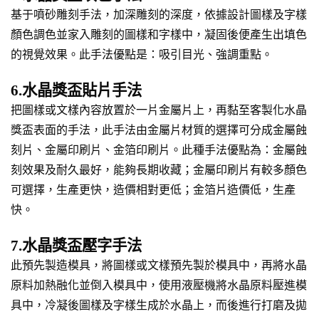
基于噴砂雕刻手法，加深雕刻的深度，依據設計圖樣及字樣
顏色調色並家入雕刻的圖樣和字樣中，凝固後便產生出填色
的視覺效果。此手法優點是：吸引目光、強調重點。
6.水晶獎盃貼片手法
把圖樣或文樣內容放置於一片金屬片上，再黏至客製化水晶
獎盃表面的手法，此手法由金屬片材質的選擇可分成金屬蝕
刻片、金屬印刷片、金箔印刷片。此種手法優點為：金屬蝕
刻效果及耐久最好，能夠長期收藏；金屬印刷片有較多顏色
可選擇，生產更快，造價相對更低；金箔片造價低，生產
快。
7.水晶獎盃壓字手法
此預先製造模具，將圖樣或文樣預先製於模具中，再將水晶
原料加熱融化並倒入模具中，使用液壓機將水晶原料壓進模
具中，冷凝後圖樣及字樣生成於水晶上，而後進行打磨及拋