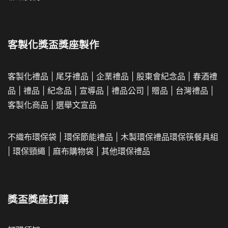
客製化獎盃獎座製作
客製化禮品
|
尾牙禮品
|
企業
禮品
|
股東會紀念品
|
春酒禮
品
|
禮品
|
紀念品
|
宣導品
|
禮品公司
|
贈品
|
台灣禮品
|
客製化商品
|
選舉文宣品
不織布環保袋
|
環保節能禮品
|
木製環保禮品
環保筷餐具組
|
環保頸繩
|
麻布購物袋
|
其他環保禮品
獎盃獎座訂購