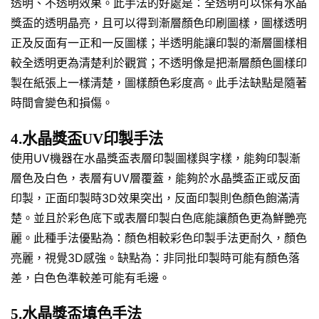
透明、不透明效果。此手法的好處是：全透明可以保有水晶
獎盃的透明晶亮，且可以得到漸層顏色印刷圖樣，圖樣透明
正及反面有一正和一反圖樣；半透明能讓印製的漸層圖樣相
較全透明更為清楚利於觀賞；不透明像是把漸層顏色圖樣印
製在紙張上一樣清楚，圖樣顏色彩度高。此手法缺點是隨著
時間會變色和損傷。
4.水晶獎盃UV印製手法
使用UV機器在水晶獎盃表層印製圖樣與字樣，能夠印製漸
層色及白色，表層有UV層覆蓋，能夠於水晶獎盃正或反面
印製，正面印製時3D效果突出，反面印製則色顏色飽滿清
楚。並且於彩色底下或表層印製白色底能讓顏色更為鮮艷亮
麗。此種手法優點為：顏色相較彩色印製手法更耐久，顏色
亮麗，視覺3D感強。缺點為：非同批印製時可能有顏色落
差，白色色準較差可能有毛邊。
5.水晶獎盃填色手法