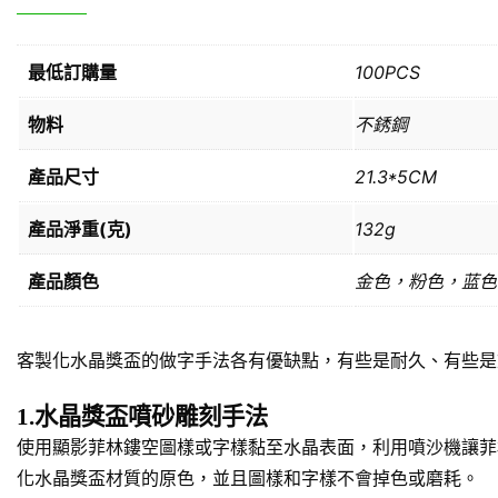
最低訂購量
100PCS
物料
不銹鋼
產品尺寸
21.3*5CM
產品淨重(克)
132g
產品顏色
金色，粉色，蓝色
客製化水晶獎盃的做字手法各有優缺點，有些是耐久、有些是
1.水晶獎盃噴砂雕刻手法
使用顯影菲林鏤空圖樣或字樣黏至水晶表面，利用噴沙機讓菲
化水晶獎盃材質的原色，並且圖樣和字樣不會掉色或磨耗。