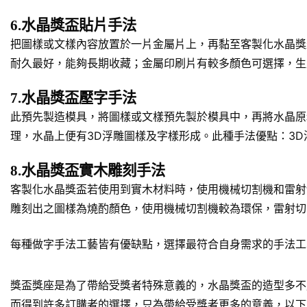
6.水晶獎盃貼片手法
把圖樣或文樣內容放置於一片金屬片上，再黏至客製化水晶獎
耐久最好，能夠長期收藏；金屬印刷片有較多顏色可選擇，生
7.水晶獎盃壓字手法
此預先製造模具，將圖樣或文樣預先製於模具中，再將水晶原
理，水晶上便有3D浮雕圖樣及字樣形成。此種手法優點：3
8.水晶獎盃實木雕刻手法
客製化水晶獎盃若使用到實木材料時，使用機械切割機和雷射
雕刻出之圖樣為燒酌顏色，使用機械切割機較為環保，雷射切
每種做字手法工藝皆有優缺點，選擇最符合自身需求的手法工
獎盃獎座是為了帶給受獎者特殊意義的，水晶獎盃的造型多不
而得到許多訂購者的選擇，只為帶給受獎者更多的意義，以下