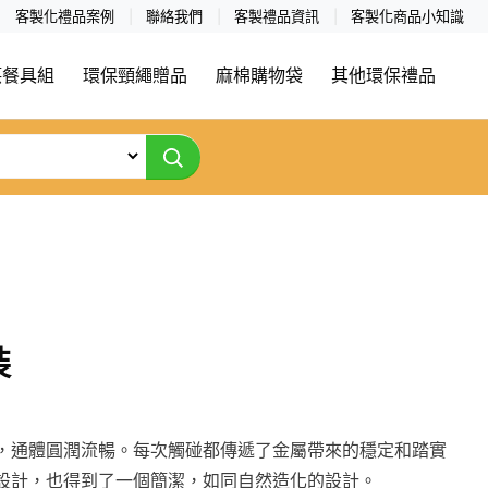
客製化禮品案例
聯絡我們
客製禮品資訊
客製化商品小知識
筷餐具組
環保頸繩贈品
麻棉購物袋
其他環保禮品
裝
，通體圓潤流暢。每次觸碰都傳遞了金屬帶來的穩定和踏實
設計，也得到了一個簡潔，如同自然造化的設計。