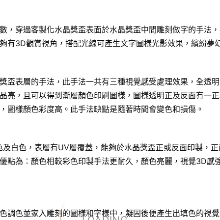
數，穿過客製化水晶獎盃表面於水晶獎盃中間雕刻做字的手法，
夠有3D觀賞視角，搭配光線可產生文字圖樣光影效果，繽紛夢
獎盃表層的手法，此手法一共有三種視覺感受處理效果，全透明
晶亮，且可以得到漸層顏色印刷圖樣，圖樣透明正及反面有一正
，圖樣顏色彩度高。此手法缺點是隨著時間會變色和損傷。
色及白色，表層有UV層覆蓋，能夠於水晶獎盃正或反面印製，正
優點為：顏色相較彩色印製手法更耐久，顏色亮麗，視覺3D感
色調色並家入雕刻的圖樣和字樣中，凝固後便產生出填色的視覺