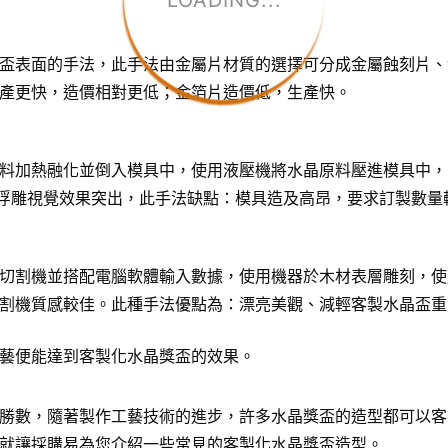
LOADING...
盃表面的手法，此手法由金屬片材質的選擇可分成金屬蝕刻片、
產更快，造價相對更低；金箔片造價低，生產快。
料加熱融化並倒入模具中，使用液壓機將水晶原料壓進模具中，
D浮雕視覺效果突出，此手法缺點：模具造及高昂，要求訂製數量
切割機並搭配電腦軟體輸入數據，使用機器於木材表層雕刻，使
割機質感較佳。此種手法優點為：漂亮美觀、減輕客製水晶盃重
藝便能達到客製化水晶獎盃的效果。
勝數，隨著製作工藝技術的進步，許多水晶獎盃的造型都可以客
就讓採購易為您介紹一些常見的客製化水晶獎盃造型。