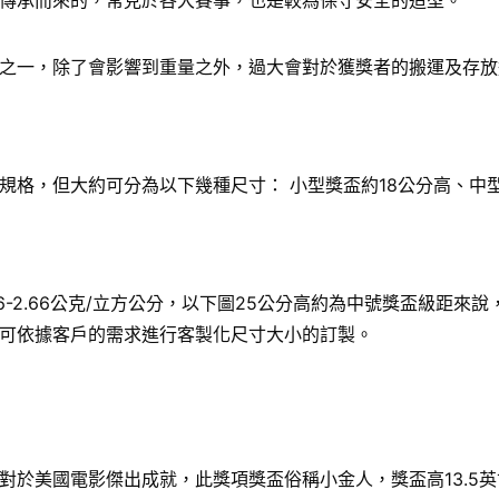
傳承而來的，常見於各大賽事，也是較為保守安全的造型。
之一，除了會影響到重量之外，過大會對於獲獎者的搬運及存放
格，但大約可分為以下幾種尺寸： 小型獎盃約18公分高、中型
6-2.66公克/立方公分，以下圖25公分高約為中號獎盃級距
可依據客戶的需求進行客製化尺寸大小的訂製。
國電影傑出成就，此獎項獎盃俗稱小金人，獎盃高13.5英寸（34