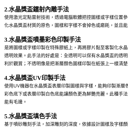
2.水晶獎盃鐳射內雕手法
使用激光定點雷射技術，透過電腦軟體把控圖樣或字樣位置參
化水晶獎盃材質的原色，圖樣和字樣不會掉色或磨耗，並且能
3.水晶獎盃噴墨彩色印製手法
是將圖樣或字樣印製在特殊膠紙上，再將膠片黏至客製化水晶
透明效果。此手法的好處是：全透明可以保有水晶獎盃的透明
利於觀賞；不透明像是把漸層顏色圖樣印製在紙張上一樣清楚
4.水晶獎盃UV印製手法
使用UV機器在水晶獎盃表層印製圖樣與字樣，能夠印製漸層
彩色底下或表層印製白色底能讓顏色更為鮮艷亮麗。此種手法
能有毛邊。
5.水晶獎盃填色手法
基于噴砂雕刻手法，加深雕刻的深度，依據設計圖樣及字樣顏