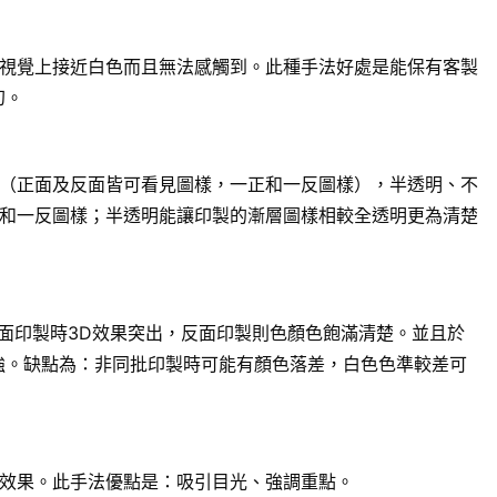
視覺上接近白色而且無法感觸到。此種手法好處是能保有客製
幻。
（正面及反面皆可看見圖樣，一正和一反圖樣），半透明、不
和一反圖樣；半透明能讓印製的漸層圖樣相較全透明更為清楚
面印製時3D效果突出，反面印製則色顏色飽滿清楚。並且於
強。缺點為：非同批印製時可能有顏色落差，白色色準較差可
效果。此手法優點是：吸引目光、強調重點。