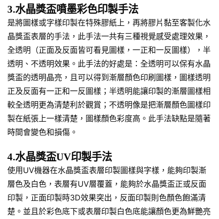
3.水晶獎盃噴墨彩色印製手法
是將圖樣或字樣印製在特殊膠紙上，再將膠片黏至客製化水
晶獎盃表層的手法，此手法一共有三種視覺感受處理效果，
全透明（正面及反面皆可看見圖樣，一正和一反圖樣），半
透明、不透明效果。此手法的好處是：全透明可以保有水晶
獎盃的透明晶亮，且可以得到漸層顏色印刷圖樣，圖樣透明
正及反面有一正和一反圖樣；半透明能讓印製的漸層圖樣相
較全透明更為清楚利於觀賞；不透明像是把漸層顏色圖樣印
製在紙張上一樣清楚，圖樣顏色彩度高。此手法缺點是隨著
時間會變色和損傷。
4.水晶獎盃UV印製手法
使用UV機器在水晶獎盃表層印製圖樣與字樣，能夠印製漸
層色及白色，表層有UV層覆蓋，能夠於水晶獎盃正或反面
印製，正面印製時3D效果突出，反面印製則色顏色飽滿清
楚。並且於彩色底下或表層印製白色底能讓顏色更為鮮艷亮