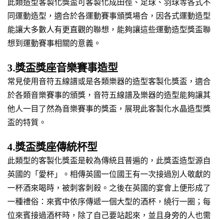
此類造型客製化獎盃可客製化成田徑、足球、羽球等各式不
同運動造型，適合於各運動賽事頒獎場合，因各式運動造型
能讓大多數人有更直觀的聯想，能夠讓這些運動造型獎盃聯
想到運動賽事相關的意義。
3.獎盃獎座音樂賽事造型
常見使用音符五線譜或是各類樂器的造型客製化獎盃，適合
於各類音樂賽事的頒獎，音符五線譜及樂器的造型能夠讓其
他人一目了然為音樂賽事的獎盃，展現此客製化水晶造型獎
盃的特質。
4.獎盃獎座傳統杯型
此類型的客製化獎盃是較為傳統且普遍的，此獎盃造型源自
英國的「愛杯」。相傳英國一位國王有一次接過別人敬獻的
一杯酒來喝時，被刺客刺殺。之後在英國的宴會上便形成了
一種禮俗：來賓中依序傳遞一個大型的酒杯，繞行一圈；每
位來賓接過酒杯時，除了自己要站起來，並且身旁的人也需