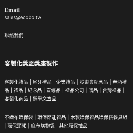
Email
sales@ecobo.tw
聯絡我們
客製化獎盃獎座製作
客製化禮品
|
尾牙禮品
|
企業
禮品
|
股東會紀念品
|
春酒禮
品
|
禮品
|
紀念品
|
宣導品
|
禮品公司
|
贈品
|
台灣禮品
|
客製化商品
|
選舉文宣品
不織布環保袋
|
環保節能禮品
|
木製環保禮品
環保筷餐具組
|
環保頸繩
|
麻布購物袋
|
其他環保禮品