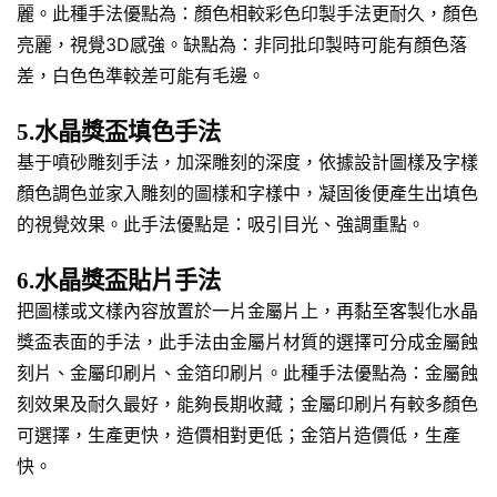
麗。此種手法優點為：顏色相較彩色印製手法更耐久，顏色
亮麗，視覺3D感強。缺點為：非同批印製時可能有顏色落
差，白色色準較差可能有毛邊。
5.水晶獎盃填色手法
基于噴砂雕刻手法，加深雕刻的深度，依據設計圖樣及字樣
顏色調色並家入雕刻的圖樣和字樣中，凝固後便產生出填色
的視覺效果。此手法優點是：吸引目光、強調重點。
6.水晶獎盃貼片手法
把圖樣或文樣內容放置於一片金屬片上，再黏至客製化水晶
獎盃表面的手法，此手法由金屬片材質的選擇可分成金屬蝕
刻片、金屬印刷片、金箔印刷片。此種手法優點為：金屬蝕
刻效果及耐久最好，能夠長期收藏；金屬印刷片有較多顏色
可選擇，生產更快，造價相對更低；金箔片造價低，生產
快。