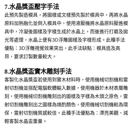
7.水晶獎盃壓字手法
此預先製造模具，將圖樣或文樣預先製於模具中，再將水晶
原料加熱融化並倒入模具中，使用液壓機將水晶原料壓進模
具中，冷凝後圖樣及字樣生成於水晶上，而後進行打磨及拋
光等處理，水晶上便有3D浮雕圖樣及字樣形成。此種手法
優點：3D浮雕視覺效果突出，此手法缺點：模具造及高
昂，要求訂製數量較大。
8.水晶獎盃實木雕刻手法
客製化水晶獎盃若使用到實木材料時，使用機械切割機和雷
射切割機並搭配電腦軟體輸入數據，使用機器於木材表層雕
刻，使用機械切割機雕刻出的圖樣及字樣為木頭之原色，雷
射切割機雕刻出之圖樣為燒酌顏色，使用機械切割機較為環
保，雷射切割機質感較佳。此種手法優點為：漂亮美觀、減
輕客製水晶盃重量。