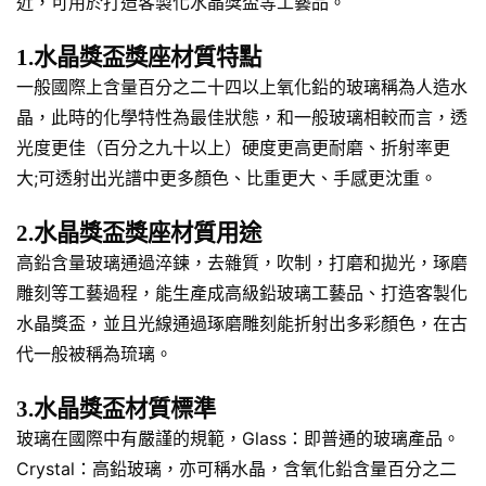
近，可用於打造客製化水晶獎盃等工藝品。
1.水晶獎盃獎座材質特點
一般國際上含量百分之二十四以上氧化鉛的玻璃稱為人造水
晶，此時的化學特性為最佳狀態，和一般玻璃相較而言，透
光度更佳（百分之九十以上）硬度更高更耐磨、折射率更
大;可透射出光譜中更多顏色、比重更大、手感更沈重。
2.水晶獎盃獎座材質用途
高鉛含量玻璃通過淬鍊，去雜質，吹制，打磨和拋光，琢磨
雕刻等工藝過程，能生產成高級鉛玻璃工藝品、打造客製化
水晶獎盃，並且光線通過琢磨雕刻能折射出多彩顏色，在古
代一般被稱為琉璃。
3.水晶獎盃材質標準
玻璃在國際中有嚴謹的規範，Glass：即普通的玻璃產品。
Crystal：高鉛玻璃，亦可稱水晶，含氧化鉛含量百分之二