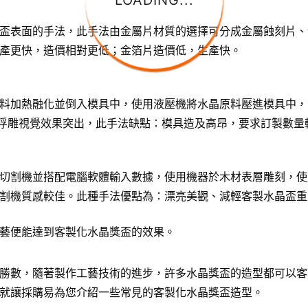
LOADING...
盃表面的手法，此手法由金屬片材質的選擇可分成金屬蝕刻片、
產更快，造價相對更低；金箔片造價低，生產快。
料加熱融化並倒入模具中，使用液壓機將水晶原料壓進模具中，
D浮雕視覺效果突出，此手法缺點：模具造及高昂，要求訂製數量
切割機並搭配電腦軟體輸入數據，使用機器於木材表層雕刻，使
割機質感較佳。此種手法優點為：漂亮美觀、減輕客製水晶盃重
藝便能達到客製化水晶獎盃的效果。
勝數，隨著製作工藝技術的進步，許多水晶獎盃的造型都可以客
就讓採購易為您介紹一些常見的客製化水晶獎盃造型。