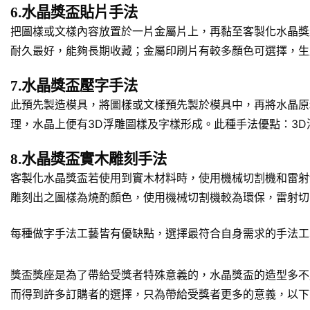
6.水晶獎盃貼片手法
把圖樣或文樣內容放置於一片金屬片上，再黏至客製化水晶獎
耐久最好，能夠長期收藏；金屬印刷片有較多顏色可選擇，生
7.水晶獎盃壓字手法
此預先製造模具，將圖樣或文樣預先製於模具中，再將水晶原
理，水晶上便有3D浮雕圖樣及字樣形成。此種手法優點：3
8.水晶獎盃實木雕刻手法
客製化水晶獎盃若使用到實木材料時，使用機械切割機和雷射
雕刻出之圖樣為燒酌顏色，使用機械切割機較為環保，雷射切
每種做字手法工藝皆有優缺點，選擇最符合自身需求的手法工
獎盃獎座是為了帶給受獎者特殊意義的，水晶獎盃的造型多不
而得到許多訂購者的選擇，只為帶給受獎者更多的意義，以下