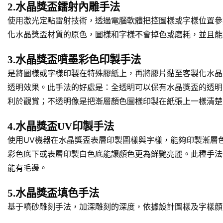
2.水晶獎盃鐳射內雕手法
使用激光定點雷射技術，透過電腦軟體把控圖樣或字樣位置參
化水晶獎盃材質的原色，圖樣和字樣不會掉色或磨耗，並且能
3.水晶獎盃噴墨彩色印製手法
是將圖樣或字樣印製在特殊膠紙上，再將膠片黏至客製化水晶
透明效果。此手法的好處是：全透明可以保有水晶獎盃的透明
利於觀賞；不透明像是把漸層顏色圖樣印製在紙張上一樣清楚
4.水晶獎盃UV印製手法
使用UV機器在水晶獎盃表層印製圖樣與字樣，能夠印製漸層
彩色底下或表層印製白色底能讓顏色更為鮮艷亮麗。此種手法
能有毛邊。
5.水晶獎盃填色手法
基于噴砂雕刻手法，加深雕刻的深度，依據設計圖樣及字樣顏