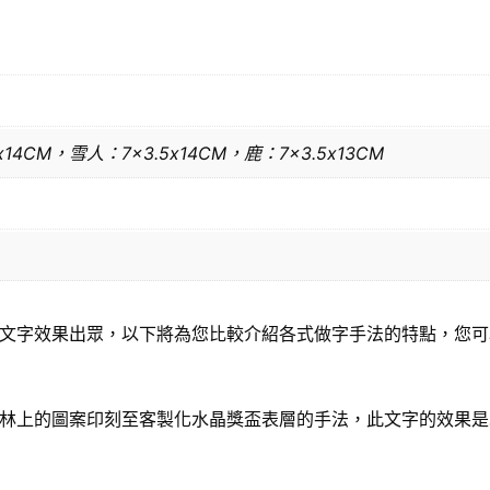
14CM，雪人：7×3.5x14CM，鹿：7×3.5x13CM
文字效果出眾，以下將為您比較介紹各式做字手法的特點，您可
林上的圖案印刻至客製化水晶獎盃表層的手法，此文字的效果是