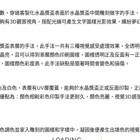
數，穿過客製化水晶獎盃表面於水晶獎盃中間雕刻做字的手法，
夠有3D觀賞視角，搭配光線可產生文字圖樣光影效果，繽紛夢
獎盃表層的手法，此手法一共有三種視覺感受處理效果，全透明
晶亮，且可以得到漸層顏色印刷圖樣，圖樣透明正及反面有一正
，圖樣顏色彩度高。此手法缺點是隨著時間會變色和損傷。
色及白色，表層有UV層覆蓋，能夠於水晶獎盃正或反面印製，正
優點為：顏色相較彩色印製手法更耐久，顏色亮麗，視覺3D感
色調色並家入雕刻的圖樣和字樣中，凝固後便產生出填色的視覺