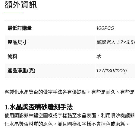
額外資訊
最低訂購量
100PCS
產品尺寸
聖誕老人：7×3.5x
物料
木
產品淨重(克)
127/130/122g
客製化水晶獎盃的做字手法各有優缺點，有些是耐久、有些是
1.水晶獎盃噴砂雕刻手法
使用顯影菲林鏤空圖樣或字樣黏至水晶表面，利用噴沙機讓菲
化水晶獎盃材質的原色，並且圖樣和字樣不會掉色或磨耗。