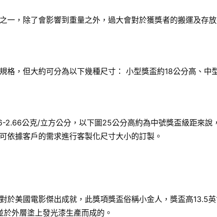
之一，除了會影響到重量之外，過大會對於獲獎者的搬運及存放
格，但大約可分為以下幾種尺寸： 小型獎盃約18公分高、中型
6-2.66公克/立方公分，以下圖25公分高約為中號獎盃級距
可依據客戶的需求進行客製化尺寸大小的訂製。
國電影傑出成就，此獎項獎盃俗稱小金人，獎盃高13.5英寸（34
，並於外層塗上發光漆生產而成的。