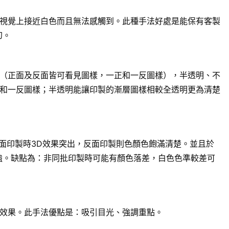
視覺上接近白色而且無法感觸到。此種手法好處是能保有客製
幻。
（正面及反面皆可看見圖樣，一正和一反圖樣），半透明、不
和一反圖樣；半透明能讓印製的漸層圖樣相較全透明更為清楚
面印製時3D效果突出，反面印製則色顏色飽滿清楚。並且於
強。缺點為：非同批印製時可能有顏色落差，白色色準較差可
效果。此手法優點是：吸引目光、強調重點。