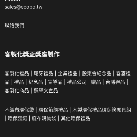
sales@ecobo.tw
聯絡我們
客製化獎盃獎座製作
客製化禮品
|
尾牙禮品
|
企業
禮品
|
股東會紀念品
|
春酒禮
品
|
禮品
|
紀念品
|
宣導品
|
禮品公司
|
贈品
|
台灣禮品
|
客製化商品
|
選舉文宣品
不織布環保袋
|
環保節能禮品
|
木製環保禮品
環保筷餐具組
|
環保頸繩
|
麻布購物袋
|
其他環保禮品