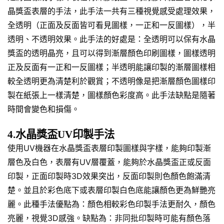
晶獎盃表層的手法，此手法一共有三種視覺感受處理效果，
全透明（正面及反面皆可看見圖樣，一正和一反圖樣），半
透明、不透明效果。此手法的好處是：全透明可以保有水晶
獎盃的透明晶亮，且可以得到漸層顏色印刷圖樣，圖樣透明
正及反面有一正和一反圖樣；半透明能讓印製的漸層圖樣相
較全透明更為清楚利於觀賞；不透明像是把漸層顏色圖樣印
製在紙張上一樣清楚，圖樣顏色彩度高。此手法缺點是隨著
時間會變色和損傷。
4.水晶獎盃UV印製手法
使用UV機器在水晶獎盃表層印製圖樣與字樣，能夠印製漸
層色及白色，表層有UV層覆蓋，能夠於水晶獎盃正或反面
印製，正面印製時3D效果突出，反面印製則色顏色飽滿清
楚。並且於彩色底下或表層印製白色底能讓顏色更為鮮艷亮
麗。此種手法優點為：顏色相較彩色印製手法更耐久，顏色
亮麗，視覺3D感強。缺點為：非同批印製時可能有顏色落