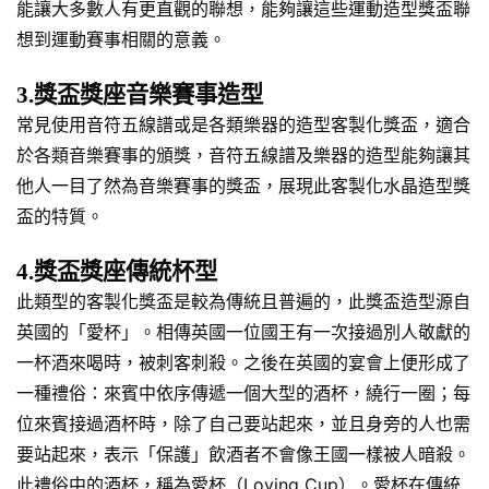
能讓大多數人有更直觀的聯想，能夠讓這些運動造型獎盃聯
想到運動賽事相關的意義。
3.獎盃獎座音樂賽事造型
常見使用音符五線譜或是各類樂器的造型客製化獎盃，適合
於各類音樂賽事的頒獎，音符五線譜及樂器的造型能夠讓其
他人一目了然為音樂賽事的獎盃，展現此客製化水晶造型獎
盃的特質。
4.獎盃獎座傳統杯型
此類型的客製化獎盃是較為傳統且普遍的，此獎盃造型源自
英國的「愛杯」。相傳英國一位國王有一次接過別人敬獻的
一杯酒來喝時，被刺客刺殺。之後在英國的宴會上便形成了
一種禮俗：來賓中依序傳遞一個大型的酒杯，繞行一圈；每
位來賓接過酒杯時，除了自己要站起來，並且身旁的人也需
要站起來，表示「保護」飲酒者不會像王國一樣被人暗殺。
此禮俗中的酒杯，稱為愛杯（Loving Cup）。愛杯在傳統