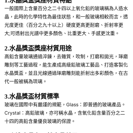
1.水晶獎盃獎座材質特點
一般國際上含量百分之二十四以上氧化鉛的玻璃稱為人造水
晶，此時的化學特性為最佳狀態，和一般玻璃相較而言，透
光度更佳（百分之九十以上）硬度更高更耐磨、折射率更
大;可透射出光譜中更多顏色、比重更大、手感更沈重。
2.水晶獎盃獎座材質用途
高鉛含量玻璃通過淬鍊，去雜質，吹制，打磨和拋光，琢磨
雕刻等工藝過程，能生產成高級鉛玻璃工藝品、打造客製化
水晶獎盃，並且光線通過琢磨雕刻能折射出多彩顏色，在古
代一般被稱為琉璃。
3.水晶獎盃材質標準
玻璃在國際中有嚴謹的規範，Glass：即普通的玻璃產品。
Crystal：高鉛玻璃，亦可稱水晶，含氧化鉛含量百分之二
十四的高鉛含量優良玻璃的保證。