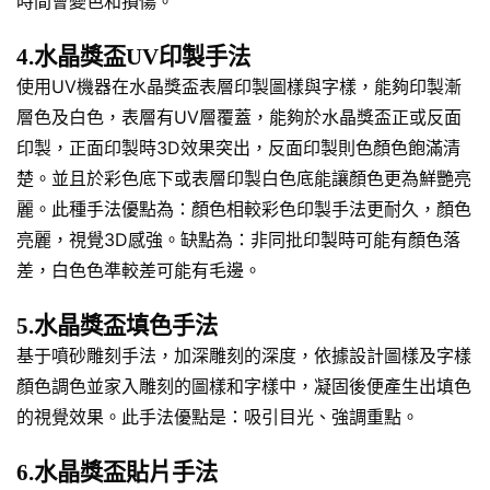
時間會變色和損傷。
4.水晶獎盃UV印製手法
使用UV機器在水晶獎盃表層印製圖樣與字樣，能夠印製漸
層色及白色，表層有UV層覆蓋，能夠於水晶獎盃正或反面
印製，正面印製時3D效果突出，反面印製則色顏色飽滿清
楚。並且於彩色底下或表層印製白色底能讓顏色更為鮮艷亮
麗。此種手法優點為：顏色相較彩色印製手法更耐久，顏色
亮麗，視覺3D感強。缺點為：非同批印製時可能有顏色落
差，白色色準較差可能有毛邊。
5.水晶獎盃填色手法
基于噴砂雕刻手法，加深雕刻的深度，依據設計圖樣及字樣
顏色調色並家入雕刻的圖樣和字樣中，凝固後便產生出填色
的視覺效果。此手法優點是：吸引目光、強調重點。
6.水晶獎盃貼片手法