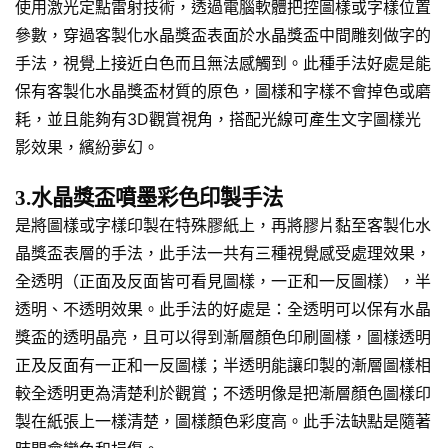
使用激光定點雷射技術，透過電腦軟體把控圖樣或字樣位置
參數，穿過客製化水晶獎盃表面於水晶獎盃中間雕刻做字的
手法，視覺上接近白色而且無法感觸到。此種手法好處是能
保有客製化水晶獎盃材質的原色，圖樣和字樣不會掉色或磨
耗，並且能夠有3D觀賞視角，搭配光線可產生文字圖樣光
影效果，繽紛夢幻。
3.水晶獎盃噴墨彩色印製手法
是將圖樣或字樣印製在特殊膠紙上，再將膠片黏至客製化水
晶獎盃表層的手法，此手法一共有三種視覺感受處理效果，
全透明（正面及反面皆可看見圖樣，一正和一反圖樣），半
透明、不透明效果。此手法的好處是：全透明可以保有水晶
獎盃的透明晶亮，且可以得到漸層顏色印刷圖樣，圖樣透明
正及反面有一正和一反圖樣；半透明能讓印製的漸層圖樣相
較全透明更為清楚利於觀賞；不透明像是把漸層顏色圖樣印
製在紙張上一樣清楚，圖樣顏色彩度高。此手法缺點是隨著