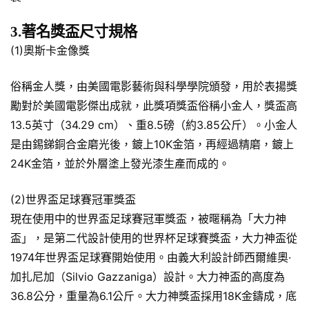
3.著名獎盃尺寸規格
(1)奧斯卡金像獎
俗稱金人獎，由美國電影藝術與科學學院頒發，用於表揚獎
勵對於美國電影傑出成就，此獎項獎盃俗稱小金人，獎盃高
13.5英寸（34.29 cm）、重8.5磅（約3.85公斤）。小金人
是由錫銻銅合金磨光後，鍍上10K金箔，再經過精磨，鍍上
24K金箔，並於外層塗上發光漆生產而成的。
(2)世界盃足球賽冠軍獎盃
現在使用中的世界盃足球賽冠軍獎盃，被暱稱為「大力神
盃」，是第二代設計使用的世界杯足球賽獎盃，大力神盃從
1974年世界盃足球賽開始使用。由義大利設計師西爾維奧·
加扎尼加（Silvio Gazzaniga）設計。大力神盃的高度為
36.8公分，重量為6.1公斤。大力神獎盃採用18K金鑄成，底