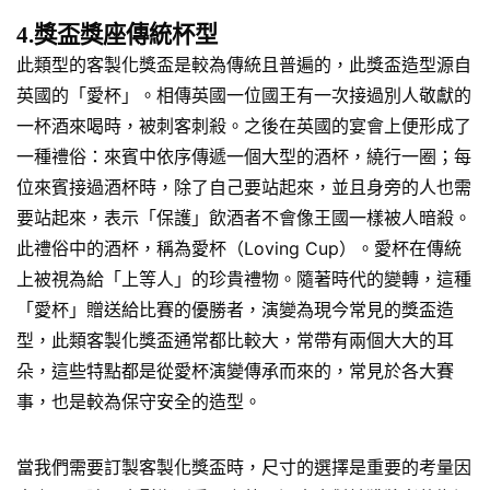
4.獎盃獎座傳統杯型
此類型的客製化獎盃是較為傳統且普遍的，此獎盃造型源自
英國的「愛杯」。相傳英國一位國王有一次接過別人敬獻的
一杯酒來喝時，被刺客刺殺。之後在英國的宴會上便形成了
一種禮俗：來賓中依序傳遞一個大型的酒杯，繞行一圈；每
位來賓接過酒杯時，除了自己要站起來，並且身旁的人也需
要站起來，表示「保護」飲酒者不會像王國一樣被人暗殺。
此禮俗中的酒杯，稱為愛杯（Loving Cup）。愛杯在傳統
上被視為給「上等人」的珍貴禮物。隨著時代的變轉，這種
「愛杯」贈送給比賽的優勝者，演變為現今常見的獎盃造
型，此類客製化獎盃通常都比較大，常帶有兩個大大的耳
朵，這些特點都是從愛杯演變傳承而來的，常見於各大賽
事，也是較為保守安全的造型。
當我們需要訂製客製化獎盃時，尺寸的選擇是重要的考量因