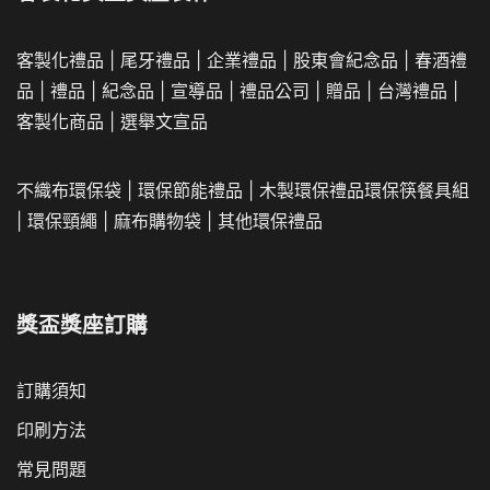
客製化禮品
|
尾牙禮品
|
企業
禮品
|
股東會紀念品
|
春酒禮
品
|
禮品
|
紀念品
|
宣導品
|
禮品公司
|
贈品
|
台灣禮品
|
客製化商品
|
選舉文宣品
不織布環保袋
|
環保節能禮品
|
木製環保禮品
環保筷餐具組
|
環保頸繩
|
麻布購物袋
|
其他環保禮品
獎盃獎座訂購
訂購須知
印刷方法
常見問題