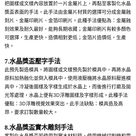
把圖樣或文樣內容放置於一片金屬片上，再黏至客製化水晶
獎盃表面的手法，此手法由金屬片材質的選擇可分成金屬蝕
刻片、金屬印刷片、金箔印刷片。此種手法優點為：金屬蝕
刻效果及耐久最好，能夠長期收藏；金屬印刷片有較多顏色
可選擇，生產更快，造價相對更低；金箔片造價低，生產
快。
7.水晶獎盃壓字手法
此預先製造模具，將圖樣或文樣預先製於模具中，再將水晶
原料加熱融化並倒入模具中，使用液壓機將水晶原料壓進模
具中，冷凝後圖樣及字樣生成於水晶上，而後進行打磨及拋
光等處理，水晶上便有3D浮雕圖樣及字樣形成。此種手法
優點：3D浮雕視覺效果突出，此手法缺點：模具造及高
昂，要求訂製數量較大。
8.水晶獎盃實木雕刻手法
客製化水晶獎盃若使用到實木材料時，使用機械切割機和雷