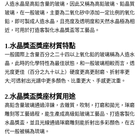
人造水晶是高鉛含量的玻璃，因此又稱為高鉛玻璃、鉛晶質
玻璃，在一般玻璃，主要為二氧化矽中添加一定比例的氧化
鉛，即可製成人造水晶，且亮度及透明度和天然水晶極為相
近，可用於打造客製化水晶獎盃等工藝品。
1.水晶獎盃獎座材質特點
一般國際上含量百分之二十四以上氧化鉛的玻璃稱為人造水
晶，此時的化學特性為最佳狀態，和一般玻璃相較而言，透
光度更佳（百分之九十以上）硬度更高更耐磨、折射率更
大;可透射出光譜中更多顏色、比重更大、手感更沈重。
2.水晶獎盃獎座材質用途
高鉛含量玻璃通過淬鍊，去雜質，吹制，打磨和拋光，琢磨
雕刻等工藝過程，能生產成高級鉛玻璃工藝品、打造客製化
水晶獎盃，並且光線通過琢磨雕刻能折射出多彩顏色，在古
代一般被稱為琉璃。