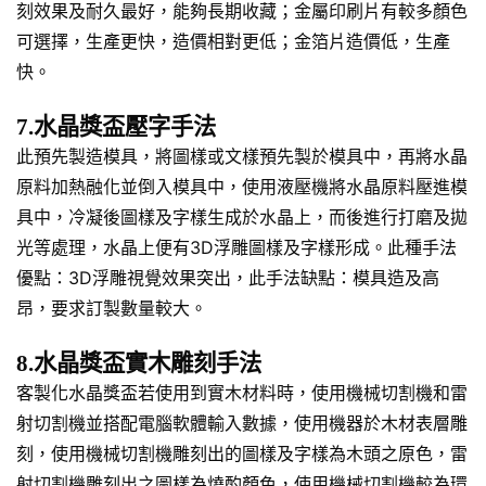
刻效果及耐久最好，能夠長期收藏；金屬印刷片有較多顏色
可選擇，生產更快，造價相對更低；金箔片造價低，生產
快。
7.水晶獎盃壓字手法
此預先製造模具，將圖樣或文樣預先製於模具中，再將水晶
原料加熱融化並倒入模具中，使用液壓機將水晶原料壓進模
具中，冷凝後圖樣及字樣生成於水晶上，而後進行打磨及拋
光等處理，水晶上便有3D浮雕圖樣及字樣形成。此種手法
優點：3D浮雕視覺效果突出，此手法缺點：模具造及高
昂，要求訂製數量較大。
8.水晶獎盃實木雕刻手法
客製化水晶獎盃若使用到實木材料時，使用機械切割機和雷
射切割機並搭配電腦軟體輸入數據，使用機器於木材表層雕
刻，使用機械切割機雕刻出的圖樣及字樣為木頭之原色，雷
射切割機雕刻出之圖樣為燒酌顏色，使用機械切割機較為環