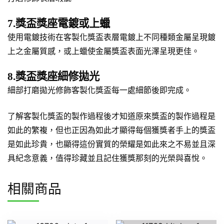
7.獎盃獎座電鍍或上蠟
使用電鍍技術在客製化獎盃表層電鍍上不同種類金屬呈現鍍
上之金屬質感，或上蠟使金屬獎盃表面光澤呈現更佳。
8.獎盃獎座細修拋光
細部打磨拋光修飾客製化獎盃每一處細節後即完成。
了解客製化獎盃的製作過程後才知道原來獎盃的製作過程是
如此的繁複，但也正因為如此才顯得每個獲獎者手上的獎盃
是如此珍貴，也顯得這份實質的榮耀是如此來之不易並且深
具紀念意義，值得珍藏並且記住獲獎那刻的光榮與喜悅。
相關商品