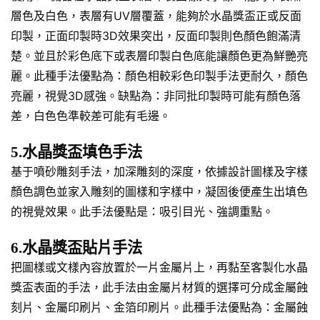
層色及白色，表層有UV層覆蓋，能夠於水晶獎盃正或反面
印製，正面印製時3D效果突出，反面印製則色顏色飽滿清
楚。並且於彩色底下或表層印製白色底能讓顏色更為鮮艷亮
麗。此種手法優點為：顏色相較彩色印製手法更耐久，顏色
亮麗，視覺3D感強。缺點為：非同批印製時可能有顏色落
差，白色色準較差可能有毛邊。
5.水晶獎盃填色手法
基于噴砂雕刻手法，加深雕刻的深度，依據設計圖樣及字樣
顏色調色並家入雕刻的圖樣和字樣中，凝固後便產生出填色
的視覺效果。此手法優點是：吸引目光、強調重點。
6.水晶獎盃貼片手法
把圖樣或文樣內容放置於一片金屬片上，再黏至客製化水晶
獎盃表面的手法，此手法由金屬片材質的選擇可分成金屬蝕
刻片、金屬印刷片、金箔印刷片。此種手法優點為：金屬蝕