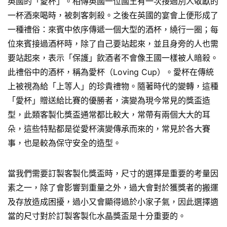
英國的「愛杯」。相傳英國一位國王有一次接過別人敬獻的
一杯酒來喝時，被刺客刺殺。之後在英國的宴會上便形成了
一種禮俗：來賓中依序傳遞一個大型的酒杯，繞行一圈；每
位來賓接過酒杯時，除了自己要站起來，並且身旁的人也需
要站起來，表示「保護」飲酒者不會像王國一樣被人暗殺。
此禮俗中的酒杯，稱為愛杯（Loving Cup）。愛杯在傳統
上被視為給「上等人」的珍貴禮物。隨著時代的變轉，這種
「愛杯」贈送給比賽的優勝者，演變為現今常見的獎盃造
型，此類客製化獎盃通常都比較大，常帶有兩個大大的耳
朵，這些特點都是從愛杯演變傳承而來的，常見於各大賽
事，也是較為保守安全的造型。
當我們需要訂製客製化獎盃時，尺寸的選擇是重要的考量因
素之一，除了會影響到重量之外，過大會對於獲獎者的搬運
及存放造成困擾，過小又會顯得過於小家子氣，因此選擇適
當的尺寸對於訂製客製化水晶獎盃是十分重要的。