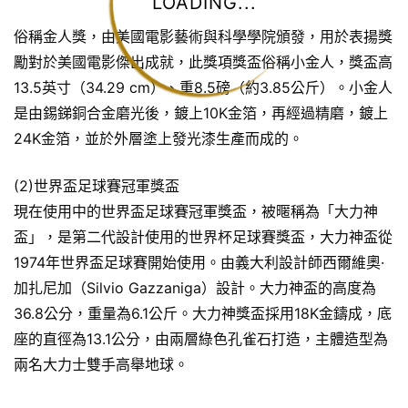
LOADING...
俗稱金人獎，由美國電影藝術與科學學院頒發，用於表揚獎
勵對於美國電影傑出成就，此獎項獎盃俗稱小金人，獎盃高
13.5英寸（34.29 cm）、重8.5磅（約3.85公斤）。小金人
是由錫銻銅合金磨光後，鍍上10K金箔，再經過精磨，鍍上
24K金箔，並於外層塗上發光漆生產而成的。
(2)世界盃足球賽冠軍獎盃
現在使用中的世界盃足球賽冠軍獎盃，被暱稱為「大力神
盃」，是第二代設計使用的世界杯足球賽獎盃，大力神盃從
1974年世界盃足球賽開始使用。由義大利設計師西爾維奧·
加扎尼加（Silvio Gazzaniga）設計。大力神盃的高度為
36.8公分，重量為6.1公斤。大力神獎盃採用18K金鑄成，底
座的直徑為13.1公分，由兩層綠色孔雀石打造，主體造型為
兩名大力士雙手高舉地球。