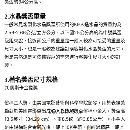
獎盃約34公分高。
2.水晶獎盃重量
一般常見客製化水晶獎盃所使用的K9人造水晶的質量約為
2.56-2.66公克/立方公分，以下圖25公分高約為中號獎盃
級距來說，接近兩公斤的重量是一般人較為可接受的重量及
尺寸大小，也是一般較為建議訂購客製化水晶獎盃的尺寸，
但是當然還是可依據客戶的需求進行客製化尺寸大小的訂
製。
3.著名獎盃尺寸規格
(1)奧斯卡金像獎
俗稱金人獎，由美國電影藝術與科學學院頒發，用於表揚獎
勵對於美國電影傑出成就，此獎項獎盃俗稱小金人，獎盃高
LOADING...
13.5英寸（34.29 cm）、重8.5磅（約3.85公斤）。小金人
是由錫銻銅合金磨光後，鍍上10K金箔，再經過精磨，鍍上