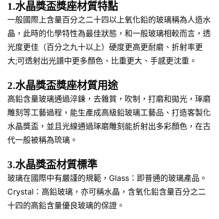
1.水晶獎盃獎座材質特點
一般國際上含量百分之二十四以上氧化鉛的玻璃稱為人造水
晶，此時的化學特性為最佳狀態，和一般玻璃相較而言，透
光度更佳（百分之九十以上）硬度更高更耐磨、折射率更
大;可透射出光譜中更多顏色、比重更大、手感更沈重。
2.水晶獎盃獎座材質用途
高鉛含量玻璃通過淬鍊，去雜質，吹制，打磨和拋光，琢磨
雕刻等工藝過程，能生產成高級鉛玻璃工藝品、打造客製化
水晶獎盃，並且光線通過琢磨雕刻能折射出多彩顏色，在古
代一般被稱為琉璃。
3.水晶獎盃材質標準
玻璃在國際中有嚴謹的規範，Glass：即普通的玻璃產品。
Crystal：高鉛玻璃，亦可稱水晶，含氧化鉛含量百分之二
十四的高鉛含量優良玻璃的保證。