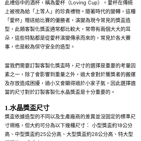
此禮俗中的酒杯，稱為愛杯（Loving Cup）。愛杯在傳統
上被視為給「上等人」的珍貴禮物。隨著時代的變轉，這種
「愛杯」贈送給比賽的優勝者，演變為現今常見的獎盃造
型，此類客製化獎盃通常都比較大，常帶有兩個大大的耳
朵，這些特點都是從愛杯演變傳承而來的，常見於各大賽
事，也是較為保守安全的造型。
當我們需要訂製客製化獎盃時，尺寸的選擇是重要的考量因
素之一，除了會影響到重量之外，過大會對於獲獎者的搬運
及存放造成困擾，過小又會顯得過於小家子氣，因此選擇適
當的尺寸對於訂製客製化水晶獎盃是十分重要的。
1.水晶獎盃尺寸
獎盃依據造型的不同以及生產廠商的差異並沒固定的標準尺
寸規格，但大約可分為以下幾種尺寸： 小型獎盃約18公分
高、中型獎盃約25公分高、大型獎盃約28公分高、特大型