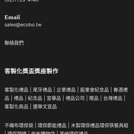
Email
sales@ecobo.tw
聯絡我們
客製化獎盃獎座製作
客製化禮品
|
尾牙禮品
|
企業
禮品
|
股東會紀念品
|
春酒禮
品
|
禮品
|
紀念品
|
宣導品
|
禮品公司
|
贈品
|
台灣禮品
|
客製化商品
|
選舉文宣品
不織布環保袋
|
環保節能禮品
|
木製環保禮品
環保筷餐具組
|
環保頸繩
|
麻布購物袋
|
其他環保禮品