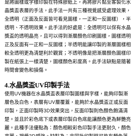
是將圖樣或字樣印製在特殊膠紙上，再將膠片黏至客製化水
晶獎盃表層的手法，此手法一共有三種視覺感受處理效果，
全透明（正面及反面皆可看見圖樣，一正和一反圖樣），半
透明、不透明效果。此手法的好處是：全透明可以保有水晶
獎盃的透明晶亮，且可以得到漸層顏色印刷圖樣，圖樣透明
正及反面有一正和一反圖樣；半透明能讓印製的漸層圖樣相
較全透明更為清楚利於觀賞；不透明像是把漸層顏色圖樣印
製在紙張上一樣清楚，圖樣顏色彩度高。此手法缺點是隨著
時間會變色和損傷。
4.水晶獎盃UV印製手法
使用UV機器在水晶獎盃表層印製圖樣與字樣，能夠印製漸
層色及白色，表層有UV層覆蓋，能夠於水晶獎盃正或反面
印製，正面印製時3D效果突出，反面印製則色顏色飽滿清
楚。並且於彩色底下或表層印製白色底能讓顏色更為鮮艷亮
麗。此種手法優點為：顏色相較彩色印製手法更耐久，顏色
亮麗，視覺3D感強。缺點為：非同批印製時可能有顏色落