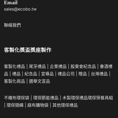
Email
sales@ecobo.tw
聯絡我們
客製化獎盃獎座製作
客製化禮品
|
尾牙禮品
|
企業
禮品
|
股東會紀念品
|
春酒禮
品
|
禮品
|
紀念品
|
宣導品
|
禮品公司
|
贈品
|
台灣禮品
|
客製化商品
|
選舉文宣品
不織布環保袋
|
環保節能禮品
|
木製環保禮品
環保筷餐具組
|
環保頸繩
|
麻布購物袋
|
其他環保禮品