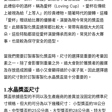
此禮俗中的酒杯，稱為愛杯（Loving Cup）。愛杯在傳統
上被視為給「上等人」的珍貴禮物。隨著時代的變轉，這種
「愛杯」贈送給比賽的優勝者，演變為現今常見的獎盃造
型，此類客製化獎盃通常都比較大，常帶有兩個大大的耳
朵，這些特點都是從愛杯演變傳承而來的，常見於各大賽
事，也是較為保守安全的造型。
當我們需要訂製客製化獎盃時，尺寸的選擇是重要的考量因
素之一，除了會影響到重量之外，過大會對於獲獎者的搬運
及存放造成困擾，過小又會顯得過於小家子氣，因此選擇適
當的尺寸對於訂製客製化水晶獎盃是十分重要的。
1.水晶獎盃尺寸
獎盃依據造型的不同以及生產廠商的差異並沒固定的標準尺
寸規格，但大約可分為以下幾種尺寸： 小型獎盃約18公分
高、中型獎盃約25公分高、大型獎盃約28公分高、特大型