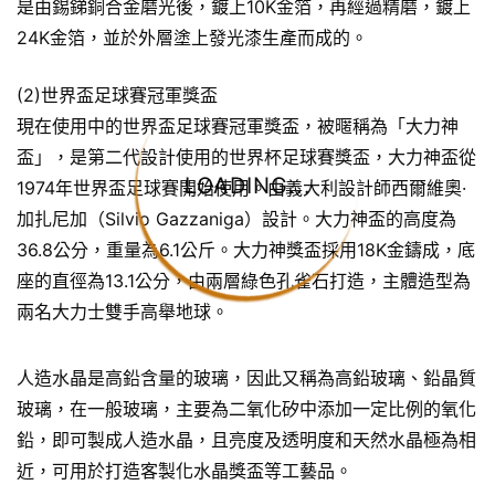
是由錫銻銅合金磨光後，鍍上10K金箔，再經過精磨，鍍上
24K金箔，並於外層塗上發光漆生產而成的。
(2)世界盃足球賽冠軍獎盃
現在使用中的世界盃足球賽冠軍獎盃，被暱稱為「大力神
盃」，是第二代設計使用的世界杯足球賽獎盃，大力神盃從
LOADING...
1974年世界盃足球賽開始使用。由義大利設計師西爾維奧·
加扎尼加（Silvio Gazzaniga）設計。大力神盃的高度為
36.8公分，重量為6.1公斤。大力神獎盃採用18K金鑄成，底
座的直徑為13.1公分，由兩層綠色孔雀石打造，主體造型為
兩名大力士雙手高舉地球。
人造水晶是高鉛含量的玻璃，因此又稱為高鉛玻璃、鉛晶質
玻璃，在一般玻璃，主要為二氧化矽中添加一定比例的氧化
鉛，即可製成人造水晶，且亮度及透明度和天然水晶極為相
近，可用於打造客製化水晶獎盃等工藝品。