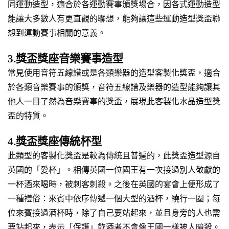
同運動造型，適合於各運動賽事頒獎場合，因各式運動造型
能讓大多數人有更直觀的聯想，能夠讓這些運動造型獎盃聯
想到運動賽事相關的意義。
3.獎盃獎座音樂賽事造型
常見使用音符五線譜或是各類樂器的造型客製化獎盃，適合
於各類音樂賽事的頒獎，音符五線譜及樂器的造型能夠讓其
他人一目了然為音樂賽事的獎盃，展現此客製化水晶造型獎
盃的特質。
4.獎盃獎座傳統杯型
此類型的客製化獎盃是較為傳統且普遍的，此獎盃造型源自
英國的「愛杯」。相傳英國一位國王有一次接過別人敬獻的
一杯酒來喝時，被刺客刺殺。之後在英國的宴會上便形成了
一種禮俗：來賓中依序傳遞一個大型的酒杯，繞行一圈；每
位來賓接過酒杯時，除了自己要站起來，並且身旁的人也需
要站起來，表示「保護」飲酒者不會像王國一樣被人暗殺。