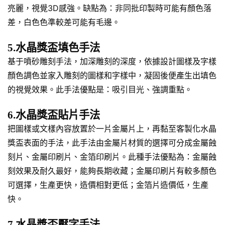
亮麗，視覺3D感強。缺點為：非同批印製時可能有顏色落
差，白色色準較差可能有毛邊。
5.水晶獎盃填色手法
基于噴砂雕刻手法，加深雕刻的深度，依據設計圖樣及字樣
顏色調色並家入雕刻的圖樣和字樣中，凝固後便產生出填色
的視覺效果。此手法優點是：吸引目光、強調重點。
6.水晶獎盃貼片手法
把圖樣或文樣內容放置於一片金屬片上，再黏至客製化水晶
獎盃表面的手法，此手法由金屬片材質的選擇可分成金屬蝕
刻片、金屬印刷片、金箔印刷片。此種手法優點為：金屬蝕
刻效果及耐久最好，能夠長期收藏；金屬印刷片有較多顏色
可選擇，生產更快，造價相對更低；金箔片造價低，生產
快。
7.水晶獎盃壓字手法