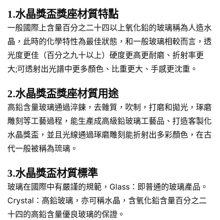
1.水晶獎盃獎座材質特點
一般國際上含量百分之二十四以上氧化鉛的玻璃稱為人造水
晶，此時的化學特性為最佳狀態，和一般玻璃相較而言，透
光度更佳（百分之九十以上）硬度更高更耐磨、折射率更
大;可透射出光譜中更多顏色、比重更大、手感更沈重。
2.水晶獎盃獎座材質用途
高鉛含量玻璃通過淬鍊，去雜質，吹制，打磨和拋光，琢磨
雕刻等工藝過程，能生產成高級鉛玻璃工藝品、打造客製化
水晶獎盃，並且光線通過琢磨雕刻能折射出多彩顏色，在古
代一般被稱為琉璃。
3.水晶獎盃材質標準
玻璃在國際中有嚴謹的規範，Glass：即普通的玻璃產品。
Crystal：高鉛玻璃，亦可稱水晶，含氧化鉛含量百分之二
十四的高鉛含量優良玻璃的保證。