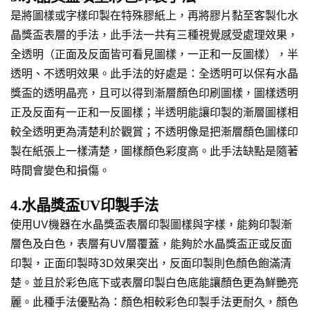
是將圖樣或字樣印製在特殊膠紙上，再將膠片黏至客製化水
晶獎盃表層的手法，此手法一共有三種視覺感受處理效果，
全透明（正面及反面皆可看見圖樣，一正和一反圖樣），半
透明、不透明效果。此手法的好處是：全透明可以保有水晶
獎盃的透明晶亮，且可以得到漸層顏色印刷圖樣，圖樣透明
正及反面有一正和一反圖樣；半透明能讓印製的漸層圖樣相
較全透明更為清楚利於觀賞；不透明像是把漸層顏色圖樣印
製在紙張上一樣清楚，圖樣顏色彩度高。此手法缺點是隨著
時間會變色和損傷。
4.水晶獎盃UV印製手法
使用UV機器在水晶獎盃表層印製圖樣與字樣，能夠印製漸
層色及白色，表層有UV層覆蓋，能夠於水晶獎盃正或反面
印製，正面印製時3D效果突出，反面印製則色顏色飽滿清
楚。並且於彩色底下或表層印製白色底能讓顏色更為鮮艷亮
麗。此種手法優點為：顏色相較彩色印製手法更耐久，顏色