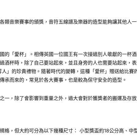
各類音樂賽事的頒獎，音符五線譜及樂器的造型能夠讓其他人一
國的「愛杯」。相傳英國一位國王有一次接過別人敬獻的一杯酒
過酒杯時，除了自己要站起來，並且身旁的人也需要站起來，表
給「上等人」的珍貴禮物。隨著時代的變轉，這種「愛杯」贈送給比
傳承而來的，常見於各大賽事，也是較為保守安全的造型。
之一，除了會影響到重量之外，過大會對於獲獎者的搬運及存放
格，但大約可分為以下幾種尺寸： 小型獎盃約18公分高、中型