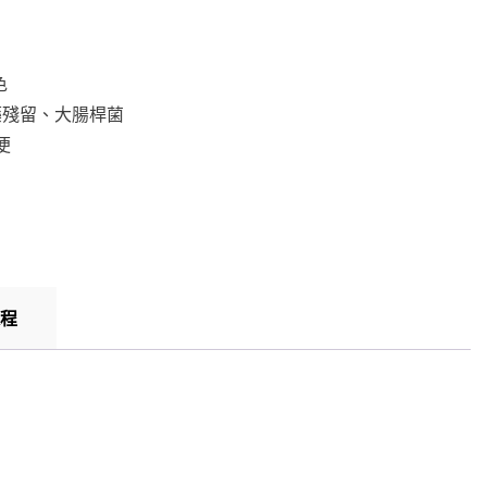
色
藥殘留、大腸桿菌
便
程