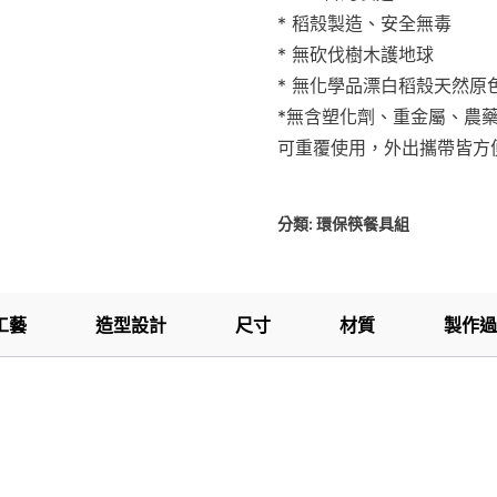
* 稻殼製造、安全無毒
* 無砍伐樹木護地球
* 無化學品漂白稻殼天然原
*無含塑化劑、重金屬、農
可重覆使用，外出攜帶皆方
分類:
環保筷餐具組
工藝
造型設計
尺寸
材質
製作過