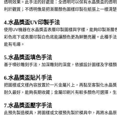
透明效果。此手法的好處是：全透明可以保有水晶獎盃的透明
利於觀賞；不透明像是把漸層顏色圖樣印製在紙張上一樣清楚
4.水晶獎盃UV印製手法
使用UV機器在水晶獎盃表層印製圖樣與字樣，能夠印製漸層
彩色底下或表層印製白色底能讓顏色更為鮮艷亮麗。此種手法
能有毛邊。
5.水晶獎盃填色手法
基于噴砂雕刻手法，加深雕刻的深度，依據設計圖樣及字樣顏
6.水晶獎盃貼片手法
把圖樣或文樣內容放置於一片金屬片上，再黏至客製化水晶獎
耐久最好，能夠長期收藏；金屬印刷片有較多顏色可選擇，生
7.水晶獎盃壓字手法
此預先製造模具，將圖樣或文樣預先製於模具中，再將水晶原