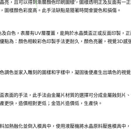
LOADING...
晶亮，且可以得到漸層顏色印刷圖樣，圖樣透明正及反面有一正
，圖樣顏色彩度高。此手法缺點是隨著時間會變色和損傷。
色及白色，表層有UV層覆蓋，能夠於水晶獎盃正或反面印製，正
優點為：顏色相較彩色印製手法更耐久，顏色亮麗，視覺3D感
色調色並家入雕刻的圖樣和字樣中，凝固後便產生出填色的視覺
盃表面的手法，此手法由金屬片材質的選擇可分成金屬蝕刻片、
產更快，造價相對更低；金箔片造價低，生產快。
料加熱融化並倒入模具中，使用液壓機將水晶原料壓進模具中，