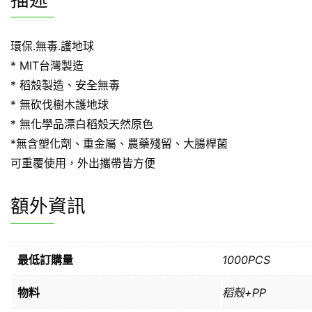
描述
環保.無毒.護地球
* MIT台灣製造
* 稻殼製造、安全無毒
* 無砍伐樹木護地球
* 無化學品漂白稻殼天然原色
*無含塑化劑、重金屬、農藥殘留、大腸桿菌
可重覆使用，外出攜帶皆方便
額外資訊
最低訂購量
1000PCS
物料
稻殼+PP