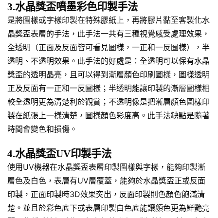
3.水晶獎盃噴墨彩色印製手法
是將圖樣或字樣印製在特殊膠紙上，再將膠片黏至客製化水
晶獎盃表層的手法，此手法一共有三種視覺感受處理效果，
全透明（正面及反面皆可看見圖樣，一正和一反圖樣），半
透明、不透明效果。此手法的好處是：全透明可以保有水晶
獎盃的透明晶亮，且可以得到漸層顏色印刷圖樣，圖樣透明
正及反面有一正和一反圖樣；半透明能讓印製的漸層圖樣相
較全透明更為清楚利於觀賞；不透明像是把漸層顏色圖樣印
製在紙張上一樣清楚，圖樣顏色彩度高。此手法缺點是隨著
時間會變色和損傷。
4.水晶獎盃UV印製手法
使用UV機器在水晶獎盃表層印製圖樣與字樣，能夠印製漸
層色及白色，表層有UV層覆蓋，能夠於水晶獎盃正或反面
印製，正面印製時3D效果突出，反面印製則色顏色飽滿清
楚。並且於彩色底下或表層印製白色底能讓顏色更為鮮艷亮