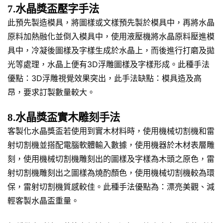
7.水晶獎盃壓字手法
此預先製造模具，將圖樣或文樣預先製於模具中，再將水晶
原料加熱融化並倒入模具中，使用液壓機將水晶原料壓進模
具中，冷凝後圖樣及字樣生成於水晶上，而後進行打磨及拋
光等處理，水晶上便有3D浮雕圖樣及字樣形成。此種手法
優點：3D浮雕視覺效果突出，此手法缺點：模具造及高
昂，要求訂製數量較大。
8.水晶獎盃實木雕刻手法
客製化水晶獎盃若使用到實木材料時，使用機械切割機和雷
射切割機並搭配電腦軟體輸入數據，使用機器於木材表層雕
刻，使用機械切割機雕刻出的圖樣及字樣為木頭之原色，雷
射切割機雕刻出之圖樣為燒酌顏色，使用機械切割機較為環
保，雷射切割機質感較佳。此種手法優點為：漂亮美觀、減
輕客製水晶盃重量。