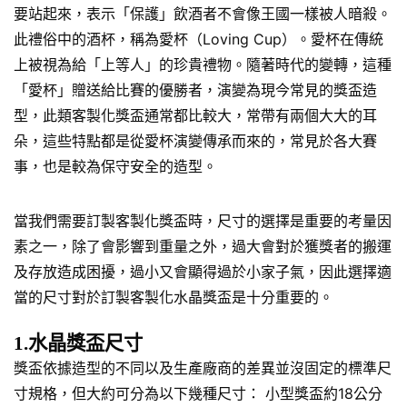
要站起來，表示「保護」飲酒者不會像王國一樣被人暗殺。
此禮俗中的酒杯，稱為愛杯（Loving Cup）。愛杯在傳統
上被視為給「上等人」的珍貴禮物。隨著時代的變轉，這種
「愛杯」贈送給比賽的優勝者，演變為現今常見的獎盃造
型，此類客製化獎盃通常都比較大，常帶有兩個大大的耳
朵，這些特點都是從愛杯演變傳承而來的，常見於各大賽
事，也是較為保守安全的造型。
當我們需要訂製客製化獎盃時，尺寸的選擇是重要的考量因
素之一，除了會影響到重量之外，過大會對於獲獎者的搬運
及存放造成困擾，過小又會顯得過於小家子氣，因此選擇適
當的尺寸對於訂製客製化水晶獎盃是十分重要的。
1.水晶獎盃尺寸
獎盃依據造型的不同以及生產廠商的差異並沒固定的標準尺
寸規格，但大約可分為以下幾種尺寸： 小型獎盃約18公分