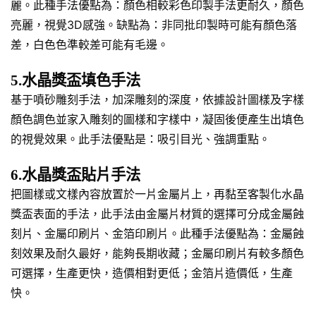
麗。此種手法優點為：顏色相較彩色印製手法更耐久，顏色
亮麗，視覺3D感強。缺點為：非同批印製時可能有顏色落
差，白色色準較差可能有毛邊。
5.水晶獎盃填色手法
基于噴砂雕刻手法，加深雕刻的深度，依據設計圖樣及字樣
顏色調色並家入雕刻的圖樣和字樣中，凝固後便產生出填色
的視覺效果。此手法優點是：吸引目光、強調重點。
6.水晶獎盃貼片手法
把圖樣或文樣內容放置於一片金屬片上，再黏至客製化水晶
獎盃表面的手法，此手法由金屬片材質的選擇可分成金屬蝕
刻片、金屬印刷片、金箔印刷片。此種手法優點為：金屬蝕
刻效果及耐久最好，能夠長期收藏；金屬印刷片有較多顏色
可選擇，生產更快，造價相對更低；金箔片造價低，生產
快。