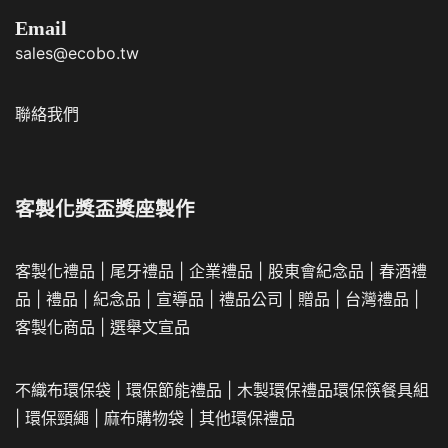
Email
sales@ecobo.tw
聯絡我們
客製化獎盃獎座製作
客製化禮品
|
尾牙禮品
|
企業
禮品
|
股東會紀念品
|
春酒禮
品
|
禮品
|
紀念品
|
宣導品
|
禮品公司
|
贈品
|
台灣禮品
|
客製化商品
|
選舉文宣品
不織布環保袋
|
環保節能禮品
|
木製環保禮品
環保筷餐具組
|
環保頸繩
|
麻布購物袋
|
其他環保禮品