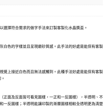
以選擇符合需求的做字手法來訂製客製化水晶獎盃。
灰白色的字樣並且呈現磨砂質感。此手法的好處是能保有客製
視覺上接近白色而且無法感觸到。此種手法好處是能保有客製
幻。
（正面及反面皆可看見圖樣，一正和一反圖樣），半透明、不
和一反圖樣；半透明能讓印製的漸層圖樣相較全透明更為清楚