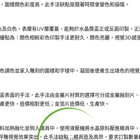
，圖樣顏色彩度高。此手法缺點是隨著時間會變色和損傷。
色及白色，表層有UV層覆蓋，能夠於水晶獎盃正或反面印製，正
優點為：顏色相較彩色印製手法更耐久，顏色亮麗，視覺3D感
色調色並家入雕刻的圖樣和字樣中，凝固後便產生出填色的視覺
盃表面的手法，此手法由金屬片材質的選擇可分成金屬蝕刻片、
產更快，造價相對更低；金箔片造價低，生產快。
料加熱融化並倒入模具中，使用液壓機將水晶原料壓進模具中，
D浮雕視覺效果突出，此手法缺點：模具造及高昂，要求訂製數量