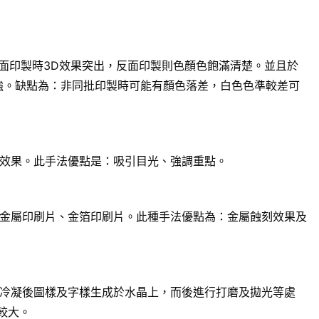
面印製時3D效果突出，反面印製則色顏色飽滿清楚。並且於
強。缺點為：非同批印製時可能有顏色落差，白色色準較差可
效果。此手法優點是：吸引目光、強調重點。
金屬印刷片、金箔印刷片。此種手法優點為：金屬蝕刻效果及
冷凝後圖樣及字樣生成於水晶上，而後進行打磨及拋光等處
較大。