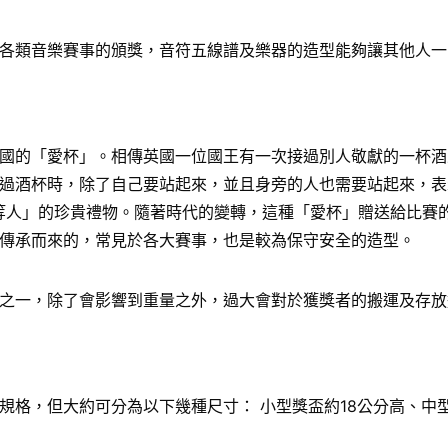
各類音樂賽事的頒獎，音符五線譜及樂器的造型能夠讓其他人一
國的「愛杯」。相傳英國一位國王有一次接過別人敬獻的一杯酒
過酒杯時，除了自己要站起來，並且身旁的人也需要站起來，表
給「上等人」的珍貴禮物。隨著時代的變轉，這種「愛杯」贈送給比
傳承而來的，常見於各大賽事，也是較為保守安全的造型。
之一，除了會影響到重量之外，過大會對於獲獎者的搬運及存放
格，但大約可分為以下幾種尺寸： 小型獎盃約18公分高、中型