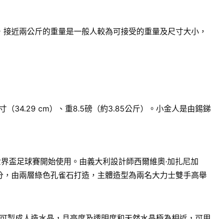
來說，接近兩公斤的重量是一般人較為可接受的重量及尺寸大小，
.29 cm）、重8.5磅（約3.85公斤）。小金人是由錫銻
世界盃足球賽開始使用。由義大利設計師西爾維奧·加扎尼加
13.1公分，由兩層綠色孔雀石打造，主體造型為兩名大力士雙手高舉
可製成人造水晶，且亮度及透明度和天然水晶極為相近，可用