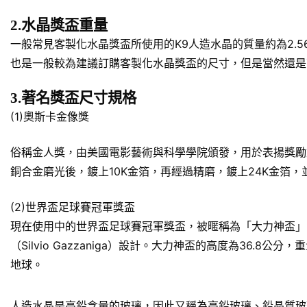
2.水晶獎盃重量
一般常見客製化水晶獎盃所使用的K9人造水晶的質量約為2.5
也是一般較為建議訂購客製化水晶獎盃的尺寸，但是當然還是
3.著名獎盃尺寸規格
(1)奧斯卡金像獎
俗稱金人獎，由美國電影藝術與科學學院頒發，用於表揚獎勵對於美
銅合金磨光後，鍍上10K金箔，再經過精磨，鍍上24K金箔
(2)世界盃足球賽冠軍獎盃
現在使用中的世界盃足球賽冠軍獎盃，被暱稱為「大力神盃」
（Silvio Gazzaniga）設計。大力神盃的高度為36.
地球。
人造水晶是高鉛含量的玻璃，因此又稱為高鉛玻璃、鉛晶質玻