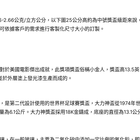
6-2.66公克/立方公分，以下圖25公分高約為中號獎盃級距
可依據客戶的需求進行客製化尺寸大小的訂製。
國電影傑出成就，此獎項獎盃俗稱小金人，獎盃高13.5英寸（34
，並於外層塗上發光漆生產而成的。
，是第二代設計使用的世界杯足球賽獎盃，大力神盃從1974年
8公分，重量為6.1公斤。大力神獎盃採用18K金鑄成，底座的直徑為
璃，在一般玻璃，主要為二氧化矽中添加一定比例的氧化鉛，即