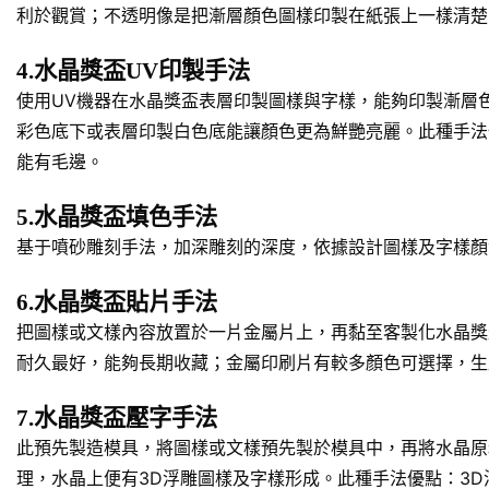
利於觀賞；不透明像是把漸層顏色圖樣印製在紙張上一樣清楚
4.水晶獎盃UV印製手法
使用UV機器在水晶獎盃表層印製圖樣與字樣，能夠印製漸層
彩色底下或表層印製白色底能讓顏色更為鮮艷亮麗。此種手法
能有毛邊。
5.水晶獎盃填色手法
基于噴砂雕刻手法，加深雕刻的深度，依據設計圖樣及字樣顏
6.水晶獎盃貼片手法
把圖樣或文樣內容放置於一片金屬片上，再黏至客製化水晶獎
耐久最好，能夠長期收藏；金屬印刷片有較多顏色可選擇，生
7.水晶獎盃壓字手法
此預先製造模具，將圖樣或文樣預先製於模具中，再將水晶原
理，水晶上便有3D浮雕圖樣及字樣形成。此種手法優點：3