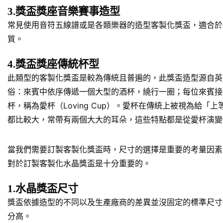
3.獎盃獎座音樂賽事造型
常見使用音符五線譜或是各類樂器的造型客製化獎盃，適合於
質。
4.獎盃獎座傳統杯型
此類型的客製化獎盃是較為傳統且普遍的，此獎盃造型源自英
俗：來賓中依序傳遞一個大型的酒杯，繞行一圈；每位來賓接
杯，稱為愛杯（Loving Cup）。愛杯在傳統上被視為
都比較大，常帶有兩個大大的耳朵，這些特點都是從愛杯演變
當我們需要訂製客製化獎盃時，尺寸的選擇是重要的考量因素
對於訂製客製化水晶獎盃是十分重要的。
1.水晶獎盃尺寸
獎盃依據造型的不同以及生產廠商的差異並沒固定的標準尺寸規
分高。