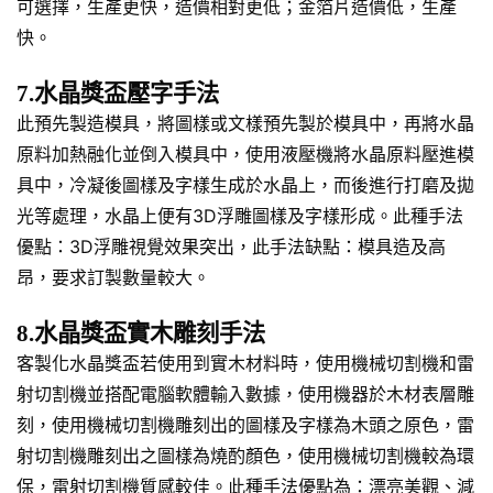
可選擇，生產更快，造價相對更低；金箔片造價低，生產
快。
7.水晶獎盃壓字手法
此預先製造模具，將圖樣或文樣預先製於模具中，再將水晶
原料加熱融化並倒入模具中，使用液壓機將水晶原料壓進模
具中，冷凝後圖樣及字樣生成於水晶上，而後進行打磨及拋
光等處理，水晶上便有3D浮雕圖樣及字樣形成。此種手法
優點：3D浮雕視覺效果突出，此手法缺點：模具造及高
昂，要求訂製數量較大。
8.水晶獎盃實木雕刻手法
客製化水晶獎盃若使用到實木材料時，使用機械切割機和雷
射切割機並搭配電腦軟體輸入數據，使用機器於木材表層雕
刻，使用機械切割機雕刻出的圖樣及字樣為木頭之原色，雷
射切割機雕刻出之圖樣為燒酌顏色，使用機械切割機較為環
保，雷射切割機質感較佳。此種手法優點為：漂亮美觀、減