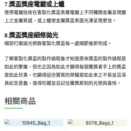
7.獎盃獎座電鍍或上蠟
使用電鍍技術在客製化獎盃表層電鍍上不同種類金屬呈現鍍
上之金屬質感，或上蠟使金屬獎盃表面光澤呈現更佳。
8.獎盃獎座細修拋光
細部打磨拋光修飾客製化獎盃每一處細節後即完成。
了解客製化獎盃的製作過程後才知道原來獎盃的製作過程是
如此的繁複，但也正因為如此才顯得每個獲獎者手上的獎盃
是如此珍貴，也顯得這份實質的榮耀是如此來之不易並且深
具紀念意義，值得珍藏並且記住獲獎那刻的光榮與喜悅。
相關商品