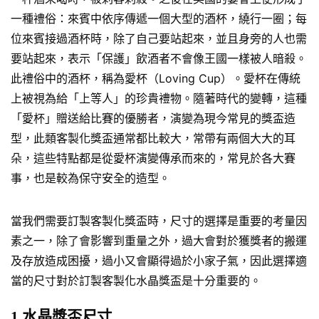
一種禮俗：來賓中依序傳遞一個大型的酒杯，繞行一圈；每
位來賓接過酒杯時，除了自己要站起來，並且身旁的人也需
要站起來，表示「保護」飲酒者不會像王國一樣被人暗殺。
此禮俗中的酒杯，稱為愛杯（Loving Cup）。愛杯在傳統
上被視為給「上等人」的珍貴禮物。隨著時代的變轉，這種
「愛杯」贈送給比賽的優勝者，演變為現今常見的獎盃造
型，此類客製化獎盃通常都比較大，常帶有兩個大大的耳
朵，這些特點都是從愛杯演變傳承而來的，常見於各大賽
事，也是較為保守安全的造型。
當我們需要訂製客製化獎盃時，尺寸的選擇是重要的考量因
素之一，除了會影響到重量之外，過大會對於獲獎者的搬運
及存放造成困擾，過小又會顯得過於小家子氣，因此選擇適
當的尺寸對於訂製客製化水晶獎盃是十分重要的。
1.水晶獎盃尺寸