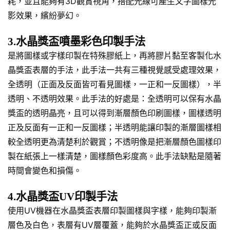
耗，並且能夠有3D觀賞視角，搭配光線可產生文字圖樣光
影效果，繽紛夢幻。
3.水晶獎盃噴墨彩色印製手法
是將圖樣或字樣印製在特殊膠紙上，再將膠片黏至客製化水
晶獎盃表層的手法，此手法一共有三種視覺感受處理效果，
全透明（正面及反面皆可看見圖樣，一正和一反圖樣），半
透明、不透明效果。此手法的好處是：全透明可以保有水晶
獎盃的透明晶亮，且可以得到漸層顏色印刷圖樣，圖樣透明
正及反面有一正和一反圖樣；半透明能讓印製的漸層圖樣相
較全透明更為清楚利於觀賞；不透明像是把漸層顏色圖樣印
製在紙張上一樣清楚，圖樣顏色彩度高。此手法缺點是隨著
時間會變色和損傷。
4.水晶獎盃UV印製手法
使用UV機器在水晶獎盃表層印製圖樣與字樣，能夠印製漸
層色及白色，表層有UV層覆蓋，能夠於水晶獎盃正或反面