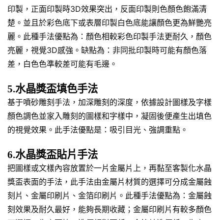
印製，正面印製時3D效果突出，反面印製則色顏色飽滿清
楚。並且於彩色底下或表層印製白色底能讓顏色更為鮮艷亮
麗。此種手法優點為：顏色相較彩色印製手法更耐久，顏色
亮麗，視覺3D感強。缺點為：非同批印製時可能有顏色落
差，白色色準較差可能有毛邊。
5.水晶獎盃填色手法
基于噴砂雕刻手法，加深雕刻的深度，依據設計圖樣及字樣
顏色調色並家入雕刻的圖樣和字樣中，凝固後便產生出填色
的視覺效果。此手法優點是：吸引目光、強調重點。
6.水晶獎盃貼片手法
把圖樣或文樣內容放置於一片金屬片上，再黏至客製化水晶
獎盃表面的手法，此手法由金屬片材質的選擇可分成金屬蝕
刻片、金屬印刷片、金箔印刷片。此種手法優點為：金屬蝕
刻效果及耐久最好，能夠長期收藏；金屬印刷片有較多顏色