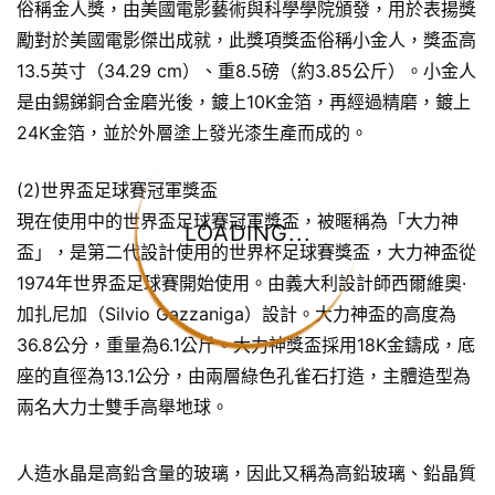
俗稱金人獎，由美國電影藝術與科學學院頒發，用於表揚獎
勵對於美國電影傑出成就，此獎項獎盃俗稱小金人，獎盃高
13.5英寸（34.29 cm）、重8.5磅（約3.85公斤）。小金人
是由錫銻銅合金磨光後，鍍上10K金箔，再經過精磨，鍍上
24K金箔，並於外層塗上發光漆生產而成的。
(2)世界盃足球賽冠軍獎盃
現在使用中的世界盃足球賽冠軍獎盃，被暱稱為「大力神
LOADING...
盃」，是第二代設計使用的世界杯足球賽獎盃，大力神盃從
1974年世界盃足球賽開始使用。由義大利設計師西爾維奧·
加扎尼加（Silvio Gazzaniga）設計。大力神盃的高度為
36.8公分，重量為6.1公斤。大力神獎盃採用18K金鑄成，底
座的直徑為13.1公分，由兩層綠色孔雀石打造，主體造型為
兩名大力士雙手高舉地球。
人造水晶是高鉛含量的玻璃，因此又稱為高鉛玻璃、鉛晶質