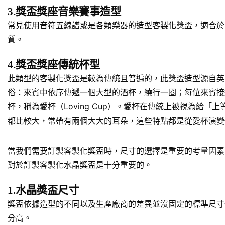
3.獎盃獎座音樂賽事造型
常見使用音符五線譜或是各類樂器的造型客製化獎盃，適合於
質。
4.獎盃獎座傳統杯型
此類型的客製化獎盃是較為傳統且普遍的，此獎盃造型源自英
俗：來賓中依序傳遞一個大型的酒杯，繞行一圈；每位來賓接
杯，稱為愛杯（Loving Cup）。愛杯在傳統上被視為
都比較大，常帶有兩個大大的耳朵，這些特點都是從愛杯演變
當我們需要訂製客製化獎盃時，尺寸的選擇是重要的考量因素
對於訂製客製化水晶獎盃是十分重要的。
1.水晶獎盃尺寸
獎盃依據造型的不同以及生產廠商的差異並沒固定的標準尺寸規
分高。