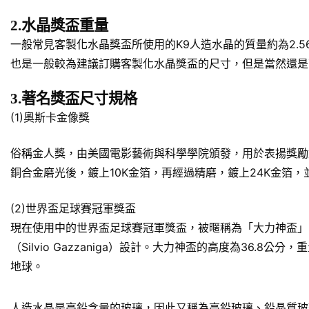
2.水晶獎盃重量
一般常見客製化水晶獎盃所使用的K9人造水晶的質量約為2.5
也是一般較為建議訂購客製化水晶獎盃的尺寸，但是當然還是
3.著名獎盃尺寸規格
(1)奧斯卡金像獎
俗稱金人獎，由美國電影藝術與科學學院頒發，用於表揚獎勵對於美
銅合金磨光後，鍍上10K金箔，再經過精磨，鍍上24K金箔
(2)世界盃足球賽冠軍獎盃
現在使用中的世界盃足球賽冠軍獎盃，被暱稱為「大力神盃」
（Silvio Gazzaniga）設計。大力神盃的高度為36.
地球。
人造水晶是高鉛含量的玻璃，因此又稱為高鉛玻璃、鉛晶質玻