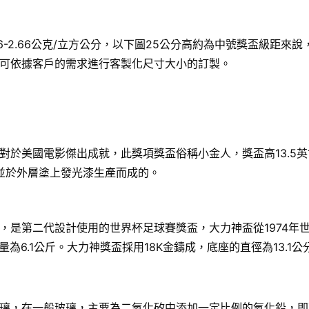
6-2.66公克/立方公分，以下圖25公分高約為中號獎盃級距
可依據客戶的需求進行客製化尺寸大小的訂製。
國電影傑出成就，此獎項獎盃俗稱小金人，獎盃高13.5英寸（34
，並於外層塗上發光漆生產而成的。
，是第二代設計使用的世界杯足球賽獎盃，大力神盃從1974年
8公分，重量為6.1公斤。大力神獎盃採用18K金鑄成，底座的直徑為
璃，在一般玻璃，主要為二氧化矽中添加一定比例的氧化鉛，即