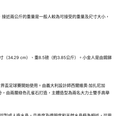
來說，接近兩公斤的重量是一般人較為可接受的重量及尺寸大小，
.29 cm）、重8.5磅（約3.85公斤）。小金人是由錫銻
世界盃足球賽開始使用。由義大利設計師西爾維奧·加扎尼加
13.1公分，由兩層綠色孔雀石打造，主體造型為兩名大力士雙手高舉
可製成人造水晶，且亮度及透明度和天然水晶極為相近，可用