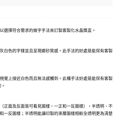
以選擇符合需求的做字手法來訂製客製化水晶獎盃。
灰白色的字樣並且呈現磨砂質感。此手法的好處是能保有客製
視覺上接近白色而且無法感觸到。此種手法好處是能保有客製
幻。
（正面及反面皆可看見圖樣，一正和一反圖樣），半透明、不
和一反圖樣；半透明能讓印製的漸層圖樣相較全透明更為清楚