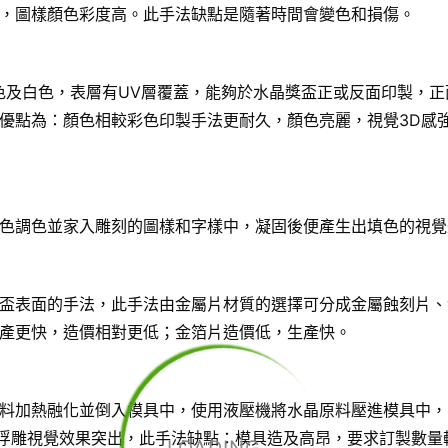
，圖樣顏色彩度高。此手法缺點是隨著時間會變色和損傷。
色及白色，表層有UV層覆蓋，能夠於水晶獎盃正或反面印製，正
優點為：顏色相較彩色印製手法更耐久，顏色亮麗，視覺3D感
色調色並家入雕刻的圖樣和字樣中，凝固後便產生出填色的視覺
盃表面的手法，此手法由金屬片材質的選擇可分成金屬蝕刻片、
產更快，造價相對更低；金箔片造價低，生產快。
料加熱融化並倒入模具中，使用液壓機將水晶原料壓進模具中，
D浮雕視覺效果突出，此手法缺點：模具造及高昂，要求訂製數量