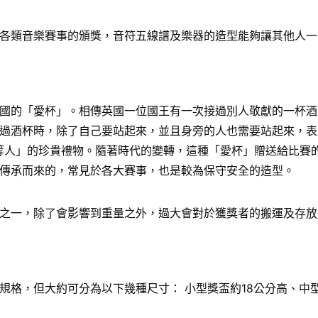
各類音樂賽事的頒獎，音符五線譜及樂器的造型能夠讓其他人一
國的「愛杯」。相傳英國一位國王有一次接過別人敬獻的一杯酒
過酒杯時，除了自己要站起來，並且身旁的人也需要站起來，表
給「上等人」的珍貴禮物。隨著時代的變轉，這種「愛杯」贈送給比
傳承而來的，常見於各大賽事，也是較為保守安全的造型。
之一，除了會影響到重量之外，過大會對於獲獎者的搬運及存放
格，但大約可分為以下幾種尺寸： 小型獎盃約18公分高、中型