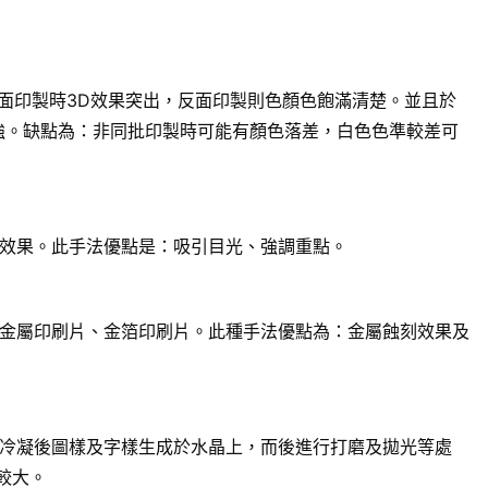
面印製時3D效果突出，反面印製則色顏色飽滿清楚。並且於
強。缺點為：非同批印製時可能有顏色落差，白色色準較差可
效果。此手法優點是：吸引目光、強調重點。
金屬印刷片、金箔印刷片。此種手法優點為：金屬蝕刻效果及
冷凝後圖樣及字樣生成於水晶上，而後進行打磨及拋光等處
較大。