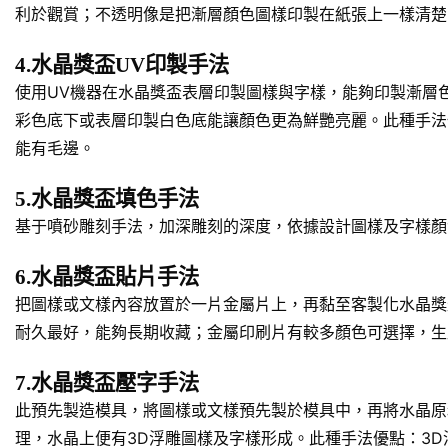
利於觀賞；不透明像是把漸層顏色圖樣印製在紙張上一樣清楚
4.水晶獎盃UV印製手法
使用UV機器在水晶獎盃表層印製圖樣與字樣，能夠印製漸層
彩色底下或表層印製白色底能讓顏色更為鮮艷亮麗。此種手法
能有毛邊。
5.水晶獎盃填色手法
基于噴砂雕刻手法，加深雕刻的深度，依據設計圖樣及字樣顏
6.水晶獎盃貼片手法
把圖樣或文樣內容放置於一片金屬片上，再黏至客製化水晶獎
耐久最好，能夠長期收藏；金屬印刷片有較多顏色可選擇，生
7.水晶獎盃壓字手法
此預先製造模具，將圖樣或文樣預先製於模具中，再將水晶原
理，水晶上便有3D浮雕圖樣及字樣形成。此種手法優點：3