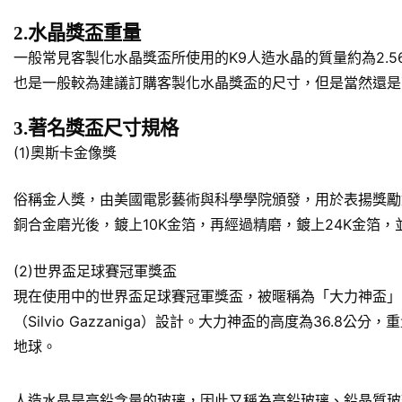
2.水晶獎盃重量
一般常見客製化水晶獎盃所使用的K9人造水晶的質量約為2.5
也是一般較為建議訂購客製化水晶獎盃的尺寸，但是當然還是
3.著名獎盃尺寸規格
(1)奧斯卡金像獎
俗稱金人獎，由美國電影藝術與科學學院頒發，用於表揚獎勵對於美
銅合金磨光後，鍍上10K金箔，再經過精磨，鍍上24K金箔
(2)世界盃足球賽冠軍獎盃
現在使用中的世界盃足球賽冠軍獎盃，被暱稱為「大力神盃」
（Silvio Gazzaniga）設計。大力神盃的高度為36.
地球。
人造水晶是高鉛含量的玻璃，因此又稱為高鉛玻璃、鉛晶質玻