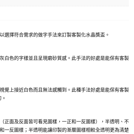
以選擇符合需求的做字手法來訂製客製化水晶獎盃。
灰白色的字樣並且呈現磨砂質感。此手法的好處是能保有客製
視覺上接近白色而且無法感觸到。此種手法好處是能保有客製
幻。
（正面及反面皆可看見圖樣，一正和一反圖樣），半透明、不
和一反圖樣；半透明能讓印製的漸層圖樣相較全透明更為清楚