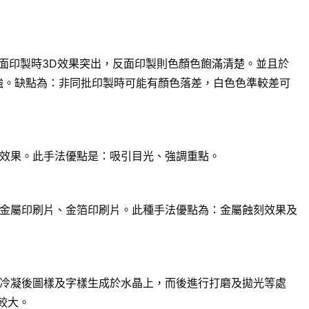
面印製時3D效果突出，反面印製則色顏色飽滿清楚。並且於
強。缺點為：非同批印製時可能有顏色落差，白色色準較差可
效果。此手法優點是：吸引目光、強調重點。
金屬印刷片、金箔印刷片。此種手法優點為：金屬蝕刻效果及
冷凝後圖樣及字樣生成於水晶上，而後進行打磨及拋光等處
較大。