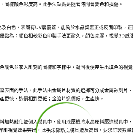
，圖樣顏色彩度高。此手法缺點是隨著時間會變色和損傷。
色及白色，表層有UV層覆蓋，能夠於水晶獎盃正或反面印製，正
優點為：顏色相較彩色印製手法更耐久，顏色亮麗，視覺3D感
色調色並家入雕刻的圖樣和字樣中，凝固後便產生出填色的視覺
盃表面的手法，此手法由金屬片材質的選擇可分成金屬蝕刻片、
產更快，造價相對更低；金箔片造價低，生產快。
料加熱融化並倒入模具中，使用液壓機將水晶原料壓進模具中，
D浮雕視覺效果突出，此手法缺點：模具造及高昂，要求訂製數量