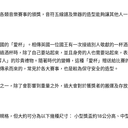
各類音樂賽事的頒獎，音符五線譜及樂器的造型能夠讓其他人一
國的「愛杯」。相傳英國一位國王有一次接過別人敬獻的一杯酒
過酒杯時，除了自己要站起來，並且身旁的人也需要站起來，表
給「上等人」的珍貴禮物。隨著時代的變轉，這種「愛杯」贈送給比
傳承而來的，常見於各大賽事，也是較為保守安全的造型。
之一，除了會影響到重量之外，過大會對於獲獎者的搬運及存放
格，但大約可分為以下幾種尺寸： 小型獎盃約18公分高、中型