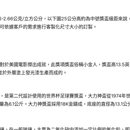
6-2.66公克/立方公分，以下圖25公分高約為中號獎盃級距
可依據客戶的需求進行客製化尺寸大小的訂製。
國電影傑出成就，此獎項獎盃俗稱小金人，獎盃高13.5英寸（34
，並於外層塗上發光漆生產而成的。
，是第二代設計使用的世界杯足球賽獎盃，大力神盃從1974年
8公分，重量為6.1公斤。大力神獎盃採用18K金鑄成，底座的直徑為
璃，在一般玻璃，主要為二氧化矽中添加一定比例的氧化鉛，即