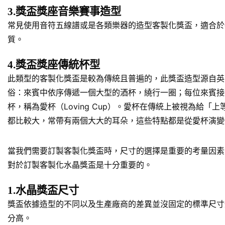
3.獎盃獎座音樂賽事造型
常見使用音符五線譜或是各類樂器的造型客製化獎盃，適合於
質。
4.獎盃獎座傳統杯型
此類型的客製化獎盃是較為傳統且普遍的，此獎盃造型源自英
俗：來賓中依序傳遞一個大型的酒杯，繞行一圈；每位來賓接
杯，稱為愛杯（Loving Cup）。愛杯在傳統上被視為
都比較大，常帶有兩個大大的耳朵，這些特點都是從愛杯演變
當我們需要訂製客製化獎盃時，尺寸的選擇是重要的考量因素
對於訂製客製化水晶獎盃是十分重要的。
1.水晶獎盃尺寸
獎盃依據造型的不同以及生產廠商的差異並沒固定的標準尺寸規
分高。