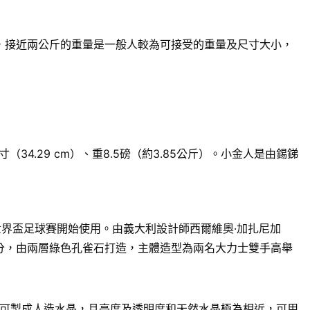
來說，接近兩公斤的重量是一般人較為可接受的重量及尺寸大小，
.29 cm）、重8.5磅（約3.85公斤）。小金人是由錫銻
世界盃足球賽開始使用。由義大利設計師西爾維奧·加扎尼加
13.1公分，由兩層綠色孔雀石打造，主體造型為兩名大力士雙手高舉
可製成人造水晶，且亮度及透明度和天然水晶極為相近，可用