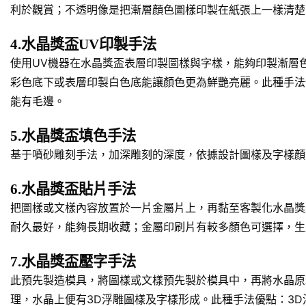
利於觀賞；不透明像是把漸層顏色圖樣印製在紙張上一樣清楚
4.水晶獎盃UV印製手法
使用UV機器在水晶獎盃表層印製圖樣與字樣，能夠印製漸層
彩色底下或表層印製白色底能讓顏色更為鮮艷亮麗。此種手法
能有毛邊。
5.水晶獎盃填色手法
基于噴砂雕刻手法，加深雕刻的深度，依據設計圖樣及字樣顏
6.水晶獎盃貼片手法
把圖樣或文樣內容放置於一片金屬片上，再黏至客製化水晶獎
耐久最好，能夠長期收藏；金屬印刷片有較多顏色可選擇，生
7.水晶獎盃壓字手法
此預先製造模具，將圖樣或文樣預先製於模具中，再將水晶原
理，水晶上便有3D浮雕圖樣及字樣形成。此種手法優點：3