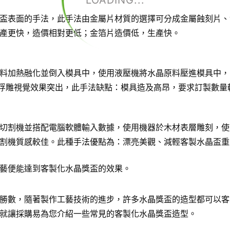
LOADING...
盃表面的手法，此手法由金屬片材質的選擇可分成金屬蝕刻片、
產更快，造價相對更低；金箔片造價低，生產快。
料加熱融化並倒入模具中，使用液壓機將水晶原料壓進模具中，
D浮雕視覺效果突出，此手法缺點：模具造及高昂，要求訂製數量
切割機並搭配電腦軟體輸入數據，使用機器於木材表層雕刻，使
割機質感較佳。此種手法優點為：漂亮美觀、減輕客製水晶盃重
藝便能達到客製化水晶獎盃的效果。
勝數，隨著製作工藝技術的進步，許多水晶獎盃的造型都可以客
就讓採購易為您介紹一些常見的客製化水晶獎盃造型。