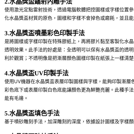
2.水晶獎盃鐳射內雕手法
使用激光定點雷射技術，透過電腦軟體把控圖樣或字樣位置參
化水晶獎盃材質的原色，圖樣和字樣不會掉色或磨耗，並且能
3.水晶獎盃噴墨彩色印製手法
是將圖樣或字樣印製在特殊膠紙上，再將膠片黏至客製化水晶
透明效果。此手法的好處是：全透明可以保有水晶獎盃的透明
利於觀賞；不透明像是把漸層顏色圖樣印製在紙張上一樣清楚
4.水晶獎盃UV印製手法
使用UV機器在水晶獎盃表層印製圖樣與字樣，能夠印製漸層
彩色底下或表層印製白色底能讓顏色更為鮮艷亮麗。此種手法
能有毛邊。
5.水晶獎盃填色手法
基于噴砂雕刻手法，加深雕刻的深度，依據設計圖樣及字樣顏