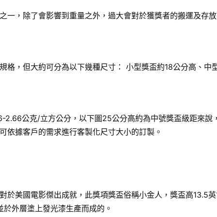
之一，除了會影響到重量之外，過大會對於獲獎者的搬運及存放
格，但大約可分為以下幾種尺寸： 小型獎盃約18公分高、中型
6-2.66公克/立方公分，以下圖25公分高約為中號獎盃級距
可依據客戶的需求進行客製化尺寸大小的訂製。
國電影傑出成就，此獎項獎盃俗稱小金人，獎盃高13.5英寸（34
，並於外層塗上發光漆生產而成的。