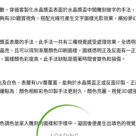
數，穿過客製化水晶獎盃表面於水晶獎盃中間雕刻做字的手法，
夠有3D觀賞視角，搭配光線可產生文字圖樣光影效果，繽紛夢
獎盃表層的手法，此手法一共有三種視覺感受處理效果，全透明
晶亮，且可以得到漸層顏色印刷圖樣，圖樣透明正及反面有一正
，圖樣顏色彩度高。此手法缺點是隨著時間會變色和損傷。
色及白色，表層有UV層覆蓋，能夠於水晶獎盃正或反面印製，正
優點為：顏色相較彩色印製手法更耐久，顏色亮麗，視覺3D感
色調色並家入雕刻的圖樣和字樣中，凝固後便產生出填色的視覺