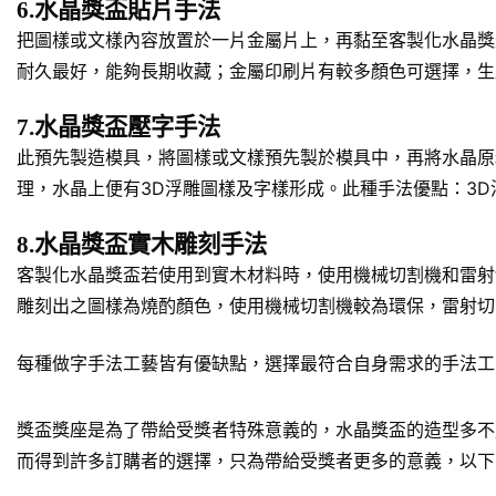
6.水晶獎盃貼片手法
把圖樣或文樣內容放置於一片金屬片上，再黏至客製化水晶獎
耐久最好，能夠長期收藏；金屬印刷片有較多顏色可選擇，生
7.水晶獎盃壓字手法
此預先製造模具，將圖樣或文樣預先製於模具中，再將水晶原
理，水晶上便有3D浮雕圖樣及字樣形成。此種手法優點：3
8.水晶獎盃實木雕刻手法
客製化水晶獎盃若使用到實木材料時，使用機械切割機和雷射
雕刻出之圖樣為燒酌顏色，使用機械切割機較為環保，雷射切
每種做字手法工藝皆有優缺點，選擇最符合自身需求的手法工
獎盃獎座是為了帶給受獎者特殊意義的，水晶獎盃的造型多不
而得到許多訂購者的選擇，只為帶給受獎者更多的意義，以下