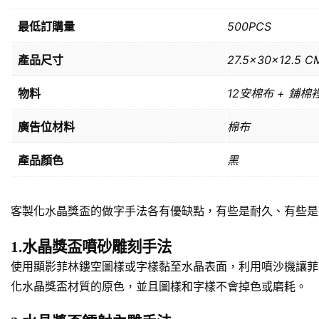
最低訂購量
500PCS
產品尺寸
27.5x30x12.5 C
物料
12安棉布 + 鋪棉
廣告位材料
棉布
產品顏色
黑
客製化水晶獎盃的做字手法各有優缺點，有些是耐久、有些是
1.水晶獎盃噴砂雕刻手法
使用顯影菲林鏤空圖樣或字樣黏至水晶表面，利用噴沙機讓菲
化水晶獎盃材質的原色，並且圖樣和字樣不會掉色或磨耗。