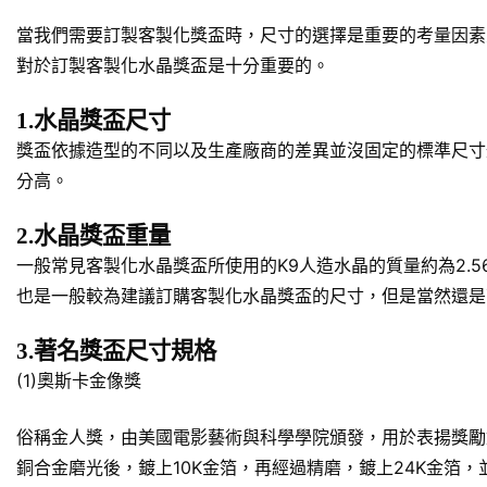
當我們需要訂製客製化獎盃時，尺寸的選擇是重要的考量因素
對於訂製客製化水晶獎盃是十分重要的。
1.水晶獎盃尺寸
獎盃依據造型的不同以及生產廠商的差異並沒固定的標準尺寸規
分高。
2.水晶獎盃重量
一般常見客製化水晶獎盃所使用的K9人造水晶的質量約為2.5
也是一般較為建議訂購客製化水晶獎盃的尺寸，但是當然還是
3.著名獎盃尺寸規格
(1)奧斯卡金像獎
俗稱金人獎，由美國電影藝術與科學學院頒發，用於表揚獎勵對於美
銅合金磨光後，鍍上10K金箔，再經過精磨，鍍上24K金箔