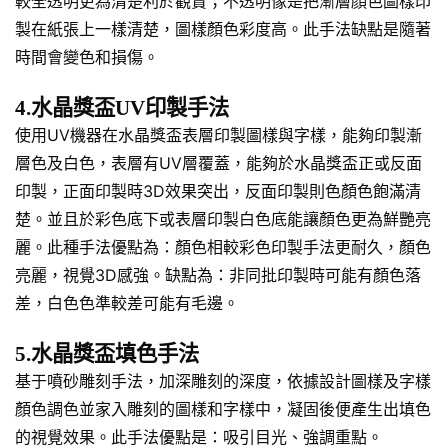
較全透明更為清楚利於觀賞；不透明像是把漸層顏色圖樣印
製在紙張上一樣清楚，圖樣顏色彩度高。此手法缺點是隨著
時間會變色和損傷。
4.水晶獎盃UV印製手法
使用UV機器在水晶獎盃表層印製圖樣與字樣，能夠印製漸
層色及白色，表層有UV層覆蓋，能夠於水晶獎盃正或反面
印製，正面印製時3D效果突出，反面印製則色顏色飽滿清
楚。並且於彩色底下或表層印製白色底能讓顏色更為鮮艷亮
麗。此種手法優點為：顏色相較彩色印製手法更耐久，顏色
亮麗，視覺3D感強。缺點為：非同批印製時可能有顏色落
差，白色色準較差可能有毛邊。
5.水晶獎盃填色手法
基于噴砂雕刻手法，加深雕刻的深度，依據設計圖樣及字樣
顏色調色並家入雕刻的圖樣和字樣中，凝固後便產生出填色
的視覺效果。此手法優點是：吸引目光、強調重點。