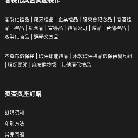
客製化獎盃獎座製作
客製化禮品
|
尾牙禮品
|
企業
禮品
|
股東會紀念品
|
春酒禮
品
|
禮品
|
紀念品
|
宣導品
|
禮品公司
|
贈品
|
台灣禮品
|
客製化商品
|
選舉文宣品
不織布環保袋
|
環保節能禮品
|
木製環保禮品
環保筷餐具組
|
環保頸繩
|
麻布購物袋
|
其他環保禮品
獎盃獎座訂購
訂購須知
印刷方法
常見問題