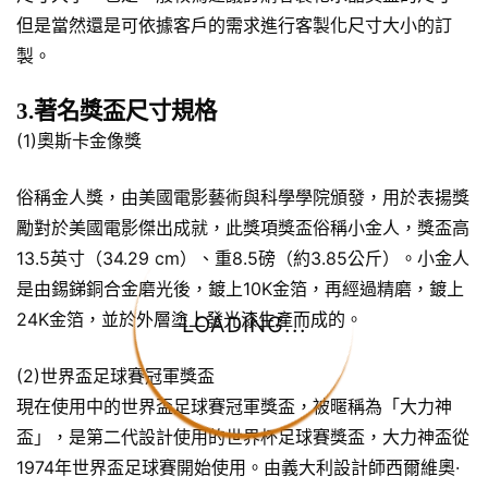
但是當然還是可依據客戶的需求進行客製化尺寸大小的訂
製。
3.著名獎盃尺寸規格
(1)奧斯卡金像獎
俗稱金人獎，由美國電影藝術與科學學院頒發，用於表揚獎
勵對於美國電影傑出成就，此獎項獎盃俗稱小金人，獎盃高
13.5英寸（34.29 cm）、重8.5磅（約3.85公斤）。小金人
是由錫銻銅合金磨光後，鍍上10K金箔，再經過精磨，鍍上
24K金箔，並於外層塗上發光漆生產而成的。
LOADING...
(2)世界盃足球賽冠軍獎盃
現在使用中的世界盃足球賽冠軍獎盃，被暱稱為「大力神
盃」，是第二代設計使用的世界杯足球賽獎盃，大力神盃從
1974年世界盃足球賽開始使用。由義大利設計師西爾維奧·