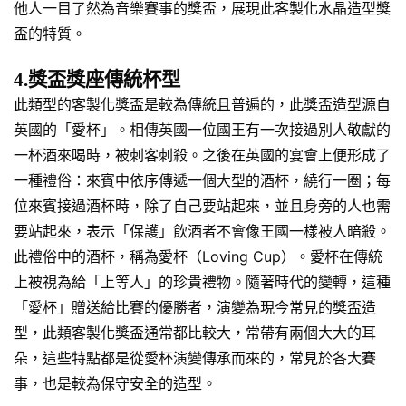
他人一目了然為音樂賽事的獎盃，展現此客製化水晶造型獎
盃的特質。
4.獎盃獎座傳統杯型
此類型的客製化獎盃是較為傳統且普遍的，此獎盃造型源自
英國的「愛杯」。相傳英國一位國王有一次接過別人敬獻的
一杯酒來喝時，被刺客刺殺。之後在英國的宴會上便形成了
一種禮俗：來賓中依序傳遞一個大型的酒杯，繞行一圈；每
位來賓接過酒杯時，除了自己要站起來，並且身旁的人也需
要站起來，表示「保護」飲酒者不會像王國一樣被人暗殺。
此禮俗中的酒杯，稱為愛杯（Loving Cup）。愛杯在傳統
上被視為給「上等人」的珍貴禮物。隨著時代的變轉，這種
「愛杯」贈送給比賽的優勝者，演變為現今常見的獎盃造
型，此類客製化獎盃通常都比較大，常帶有兩個大大的耳
朵，這些特點都是從愛杯演變傳承而來的，常見於各大賽
事，也是較為保守安全的造型。