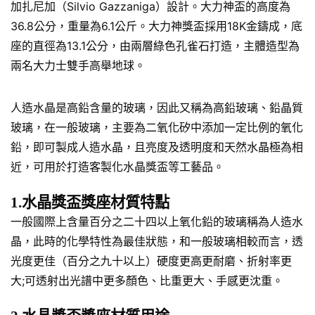
加扎尼加（Silvio Gazzaniga）設計。大力神盃的高度為
36.8公分，重量為6.1公斤。大力神獎盃採用18K金鑄成，底
座的直徑為13.1公分，由兩層綠色孔雀石打造，主體造型為
兩名大力士雙手高舉地球。
人造水晶是高鉛含量的玻璃，因此又稱為高鉛玻璃、鉛晶質
玻璃，在一般玻璃，主要為二氧化矽中添加一定比例的氧化
鉛，即可製成人造水晶，且亮度及透明度和天然水晶極為相
近，可用於打造客製化水晶獎盃等工藝品。
1.水晶獎盃獎座材質特點
一般國際上含量百分之二十四以上氧化鉛的玻璃稱為人造水
晶，此時的化學特性為最佳狀態，和一般玻璃相較而言，透
光度更佳（百分之九十以上）硬度更高更耐磨、折射率更
大;可透射出光譜中更多顏色、比重更大、手感更沈重。