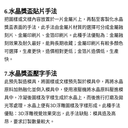
6.水晶獎盃貼片手法
把圖樣或文樣內容放置於一片金屬片上，再黏至客製化水晶
獎盃表面的手法，此手法由金屬片材質的選擇可分成金屬蝕
刻片、金屬印刷片、金箔印刷片。此種手法優點為：金屬蝕
刻效果及耐久最好，能夠長期收藏；金屬印刷片有較多顏色
可選擇，生產更快，造價相對更低；金箔片造價低，生產
快。
7.水晶獎盃壓字手法
此預先製造模具，將圖樣或文樣預先製於模具中，再將水晶
原料加熱融化並倒入模具中，使用液壓機將水晶原料壓進模
具中，冷凝後圖樣及字樣生成於水晶上，而後進行打磨及拋
光等處理，水晶上便有3D浮雕圖樣及字樣形成。此種手法
優點：3D浮雕視覺效果突出，此手法缺點：模具造及高
昂，要求訂製數量較大。