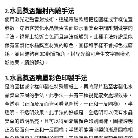
2.水晶獎盃鐳射內雕手法
使用激光定點雷射技術，透過電腦軟體把控圖樣或字樣位置
參數，穿過客製化水晶獎盃表面於水晶獎盃中間雕刻做字的
手法，視覺上接近白色而且無法感觸到。此種手法好處是能
保有客製化水晶獎盃材質的原色，圖樣和字樣不會掉色或磨
耗，並且能夠有3D觀賞視角，搭配光線可產生文字圖樣光
影效果，繽紛夢幻。
3.水晶獎盃噴墨彩色印製手法
是將圖樣或字樣印製在特殊膠紙上，再將膠片黏至客製化水
晶獎盃表層的手法，此手法一共有三種視覺感受處理效果，
全透明（正面及反面皆可看見圖樣，一正和一反圖樣），半
透明、不透明效果。此手法的好處是：全透明可以保有水晶
獎盃的透明晶亮，且可以得到漸層顏色印刷圖樣，圖樣透明
正及反面有一正和一反圖樣；半透明能讓印製的漸層圖樣相