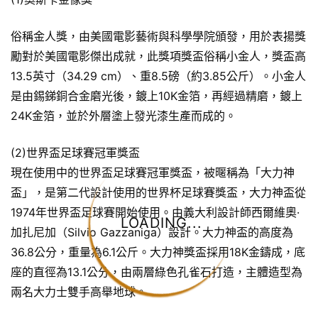
俗稱金人獎，由美國電影藝術與科學學院頒發，用於表揚獎
勵對於美國電影傑出成就，此獎項獎盃俗稱小金人，獎盃高
13.5英寸（34.29 cm）、重8.5磅（約3.85公斤）。小金人
是由錫銻銅合金磨光後，鍍上10K金箔，再經過精磨，鍍上
24K金箔，並於外層塗上發光漆生產而成的。
(2)世界盃足球賽冠軍獎盃
現在使用中的世界盃足球賽冠軍獎盃，被暱稱為「大力神
盃」，是第二代設計使用的世界杯足球賽獎盃，大力神盃從
1974年世界盃足球賽開始使用。由義大利設計師西爾維奧·
LOADING...
加扎尼加（Silvio Gazzaniga）設計。大力神盃的高度為
36.8公分，重量為6.1公斤。大力神獎盃採用18K金鑄成，底
座的直徑為13.1公分，由兩層綠色孔雀石打造，主體造型為
兩名大力士雙手高舉地球。