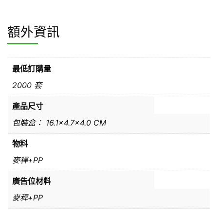
額外資訊
最低訂購量
2000 套
產品尺寸
包裝盒： 16.1×4.7×4.0 CM
物料
麥稈+PP
廣告位材料
麥稈+PP