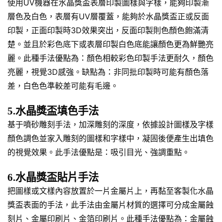
使用UV機器在水晶獎盃表層印製圖樣與字樣，能夠印製漸
層色及白色，表層有UV層覆蓋，能夠於水晶獎盃正或反面
印製，正面印製時3D效果突出，反面印製則色顏色飽滿清
楚。並且於彩色底下或表層印製白色底能讓顏色更為鮮艷亮
麗。此種手法優點為：顏色相較彩色印製手法更耐久，顏色
亮麗，視覺3D感強。缺點為：非同批印製時可能有顏色落
差，白色色準較差可能有毛邊。
5.水晶獎盃填色手法
基于噴砂雕刻手法，加深雕刻的深度，依據設計圖樣及字樣
顏色調色並家入雕刻的圖樣和字樣中，凝固後便產生出填色
的視覺效果。此手法優點是：吸引目光、強調重點。
6.水晶獎盃貼片手法
把圖樣或文樣內容放置於一片金屬片上，再黏至客製化水晶
獎盃表面的手法，此手法由金屬片材質的選擇可分成金屬蝕
刻片、金屬印刷片、金箔印刷片。此種手法優點為：金屬蝕