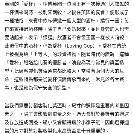
英國的「愛杯」。相傳英國一位國王有一次接過別人敬獻的
一杯酒來喝時，被刺客刺殺。之後在英國的宴會上便形成了
一種禮俗：來賓中依序傳遞一個大型的酒杯，繞行一圈；每
位來賓接過酒杯時，除了自己要站起來，並且身旁的人也需
要站起來，表示「保護」飲酒者不會像王國一樣被人暗殺。
此禮俗中的酒杯，稱為愛杯（Loving Cup）。愛杯在傳統
上被視為給「上等人」的珍貴禮物。隨著時代的變轉，這種
「愛杯」贈送給比賽的優勝者，演變為現今常見的獎盃造
型，此類客製化獎盃通常都比較大，常帶有兩個大大的耳
朵，這些特點都是從愛杯演變傳承而來的，常見於各大賽
事，也是較為保守安全的造型。
當我們需要訂製客製化獎盃時，尺寸的選擇是重要的考量因
素之一，除了會影響到重量之外，過大會對於獲獎者的搬運
及存放造成困擾，過小又會顯得過於小家子氣，因此選擇適
當的尺寸對於訂製客製化水晶獎盃是十分重要的。