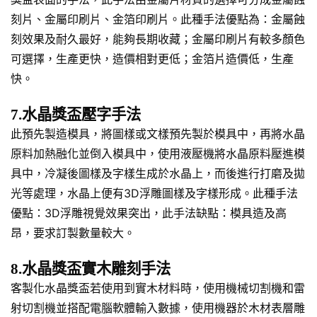
刻片、金屬印刷片、金箔印刷片。此種手法優點為：金屬蝕
刻效果及耐久最好，能夠長期收藏；金屬印刷片有較多顏色
可選擇，生產更快，造價相對更低；金箔片造價低，生產
快。
7.水晶獎盃壓字手法
此預先製造模具，將圖樣或文樣預先製於模具中，再將水晶
原料加熱融化並倒入模具中，使用液壓機將水晶原料壓進模
具中，冷凝後圖樣及字樣生成於水晶上，而後進行打磨及拋
光等處理，水晶上便有3D浮雕圖樣及字樣形成。此種手法
優點：3D浮雕視覺效果突出，此手法缺點：模具造及高
昂，要求訂製數量較大。
8.水晶獎盃實木雕刻手法
客製化水晶獎盃若使用到實木材料時，使用機械切割機和雷
射切割機並搭配電腦軟體輸入數據，使用機器於木材表層雕