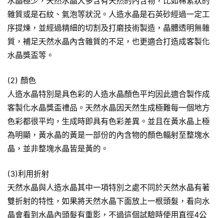
水晶極少，天然水晶大多含有天然的內含物，比如棉絮狀的
雜質或是石紋、氣泡等狀況。人造水晶是石英砂經過一定工
序提煉，並經過精細的切割及打磨技術製造，晶體透明無雜
質，補足天然水晶內含雜質的不足，也更適合打造成客製化
水晶獎盃等。
(2) 顏色
人造水晶特別是具色彩的人造水晶顏色平均因此適合製作成
客製化水晶獎盃禮品。天然水晶因天然生成極難每一個地方
色彩都很平均，生成時即具有色彩差異。並且在黃水晶上極
為明顯，黃水晶的黃是一部份的內含物的顏色輻射至整塊水
晶，並非整塊水晶皆是黃的。
(3)利用折射
天然水晶與人造水晶其中一項特別之處不同於天然水晶有著
雙折射的特性，如果將天然水晶下面放上一根頭髮，看向水
晶會看到水晶內頭髮有重影，不過這個試驗時使用直徑4公