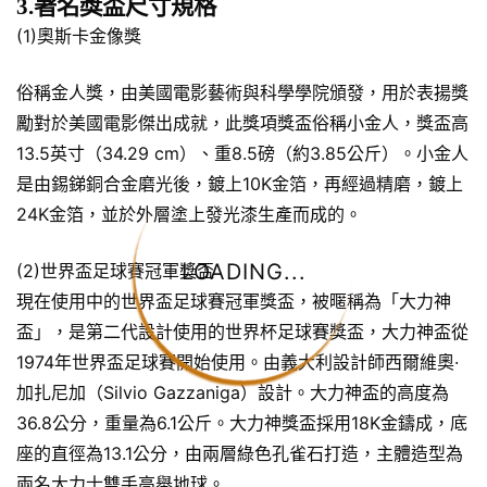
3.著名獎盃尺寸規格
(1)奧斯卡金像獎
俗稱金人獎，由美國電影藝術與科學學院頒發，用於表揚獎
勵對於美國電影傑出成就，此獎項獎盃俗稱小金人，獎盃高
13.5英寸（34.29 cm）、重8.5磅（約3.85公斤）。小金人
是由錫銻銅合金磨光後，鍍上10K金箔，再經過精磨，鍍上
24K金箔，並於外層塗上發光漆生產而成的。
LOADING...
(2)世界盃足球賽冠軍獎盃
現在使用中的世界盃足球賽冠軍獎盃，被暱稱為「大力神
盃」，是第二代設計使用的世界杯足球賽獎盃，大力神盃從
1974年世界盃足球賽開始使用。由義大利設計師西爾維奧·
加扎尼加（Silvio Gazzaniga）設計。大力神盃的高度為
36.8公分，重量為6.1公斤。大力神獎盃採用18K金鑄成，底
座的直徑為13.1公分，由兩層綠色孔雀石打造，主體造型為
兩名大力士雙手高舉地球。