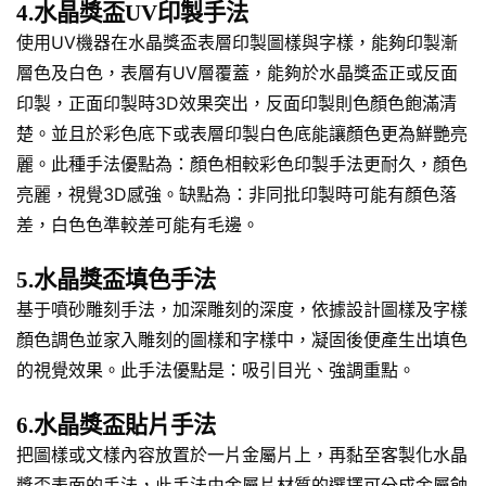
4.水晶獎盃UV印製手法
使用UV機器在水晶獎盃表層印製圖樣與字樣，能夠印製漸
層色及白色，表層有UV層覆蓋，能夠於水晶獎盃正或反面
印製，正面印製時3D效果突出，反面印製則色顏色飽滿清
楚。並且於彩色底下或表層印製白色底能讓顏色更為鮮艷亮
麗。此種手法優點為：顏色相較彩色印製手法更耐久，顏色
亮麗，視覺3D感強。缺點為：非同批印製時可能有顏色落
差，白色色準較差可能有毛邊。
5.水晶獎盃填色手法
基于噴砂雕刻手法，加深雕刻的深度，依據設計圖樣及字樣
顏色調色並家入雕刻的圖樣和字樣中，凝固後便產生出填色
的視覺效果。此手法優點是：吸引目光、強調重點。
6.水晶獎盃貼片手法
把圖樣或文樣內容放置於一片金屬片上，再黏至客製化水晶
獎盃表面的手法，此手法由金屬片材質的選擇可分成金屬蝕