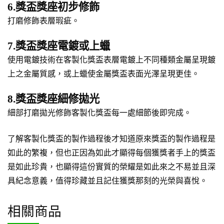
6.獎盃獎座初步修飾
打磨修飾表層瑕疵。
7.獎盃獎座電鍍或上蠟
使用電鍍技術在客製化獎盃表層電鍍上不同種類金屬呈現鍍
上之金屬質感，或上蠟使金屬獎盃表面光澤呈現更佳。
8.獎盃獎座細修拋光
細部打磨拋光修飾客製化獎盃每一處細節後即完成。
了解客製化獎盃的製作過程後才知道原來獎盃的製作過程是
如此的繁複，但也正因為如此才顯得每個獲獎者手上的獎盃
是如此珍貴，也顯得這份實質的榮耀是如此來之不易並且深
具紀念意義，值得珍藏並且記住獲獎那刻的光榮與喜悅。
相關商品