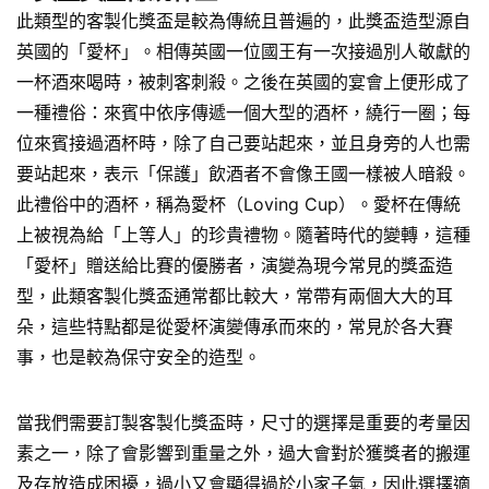
此類型的客製化獎盃是較為傳統且普遍的，此獎盃造型源自
英國的「愛杯」。相傳英國一位國王有一次接過別人敬獻的
一杯酒來喝時，被刺客刺殺。之後在英國的宴會上便形成了
一種禮俗：來賓中依序傳遞一個大型的酒杯，繞行一圈；每
位來賓接過酒杯時，除了自己要站起來，並且身旁的人也需
要站起來，表示「保護」飲酒者不會像王國一樣被人暗殺。
此禮俗中的酒杯，稱為愛杯（Loving Cup）。愛杯在傳統
上被視為給「上等人」的珍貴禮物。隨著時代的變轉，這種
「愛杯」贈送給比賽的優勝者，演變為現今常見的獎盃造
型，此類客製化獎盃通常都比較大，常帶有兩個大大的耳
朵，這些特點都是從愛杯演變傳承而來的，常見於各大賽
事，也是較為保守安全的造型。
當我們需要訂製客製化獎盃時，尺寸的選擇是重要的考量因
素之一，除了會影響到重量之外，過大會對於獲獎者的搬運
及存放造成困擾，過小又會顯得過於小家子氣，因此選擇適