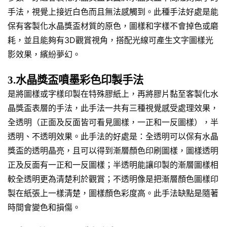
手法，視覺上接近白色而且無法感觸到。此種手法好處是能
保有客製化水晶獎盃材質的原色，圖樣和字樣不會掉色或磨
耗，並且能夠有3D觀賞視角，搭配光線可產生文字圖樣光
影效果，繽紛夢幻。
3.水晶獎盃噴墨彩色印製手法
是將圖樣或字樣印製在特殊膠紙上，再將膠片黏至客製化水
晶獎盃表層的手法，此手法一共有三種視覺感受處理效果，
全透明（正面及反面皆可看見圖樣，一正和一反圖樣），半
透明、不透明效果。此手法的好處是：全透明可以保有水晶
獎盃的透明晶亮，且可以得到漸層顏色印刷圖樣，圖樣透明
正及反面有一正和一反圖樣；半透明能讓印製的漸層圖樣相
較全透明更為清楚利於觀賞；不透明像是把漸層顏色圖樣印
製在紙張上一樣清楚，圖樣顏色彩度高。此手法缺點是隨著
時間會變色和損傷。