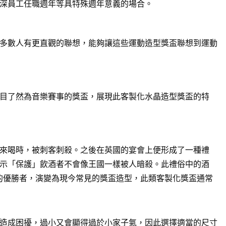
深員工任職週年等具特殊週年意義的場合。
多數人有更直觀的聯想，能夠讓這些運動造型獎盃聯想到運動
目了然為音樂賽事的獎盃，展現此客製化水晶造型獎盃的特
來喝時，被刺客刺殺。之後在英國的宴會上便形成了一種禮
示「保護」飲酒者不會像王國一樣被人暗殺。此禮俗中的酒
賽的優勝者，演變為現今常見的獎盃造型，此類客製化獎盃通常
造成困擾，過小又會顯得過於小家子氣，因此選擇適當的尺寸