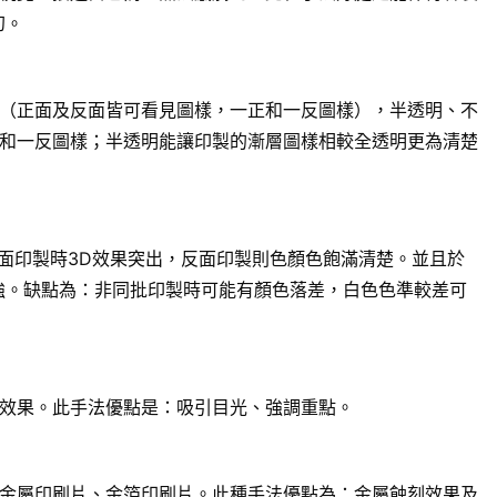
幻。
（正面及反面皆可看見圖樣，一正和一反圖樣），半透明、不
和一反圖樣；半透明能讓印製的漸層圖樣相較全透明更為清楚
面印製時3D效果突出，反面印製則色顏色飽滿清楚。並且於
強。缺點為：非同批印製時可能有顏色落差，白色色準較差可
效果。此手法優點是：吸引目光、強調重點。
金屬印刷片、金箔印刷片。此種手法優點為：金屬蝕刻效果及