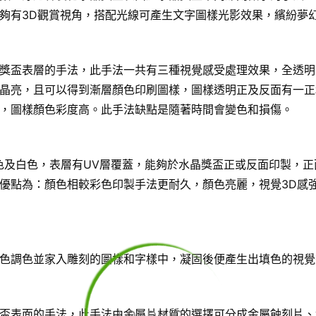
夠有3D觀賞視角，搭配光線可產生文字圖樣光影效果，繽紛夢
獎盃表層的手法，此手法一共有三種視覺感受處理效果，全透明
晶亮，且可以得到漸層顏色印刷圖樣，圖樣透明正及反面有一正
，圖樣顏色彩度高。此手法缺點是隨著時間會變色和損傷。
色及白色，表層有UV層覆蓋，能夠於水晶獎盃正或反面印製，正
優點為：顏色相較彩色印製手法更耐久，顏色亮麗，視覺3D感
色調色並家入雕刻的圖樣和字樣中，凝固後便產生出填色的視覺
盃表面的手法，此手法由金屬片材質的選擇可分成金屬蝕刻片、