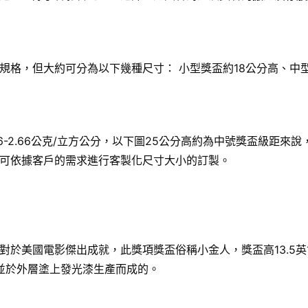
格，但大約可分為以下幾種尺寸： 小型獎盃約18公分高、中型
6-2.66公克/立方公分，以下圖25公分高約為中號獎盃級距
可依據客戶的需求進行客製化尺寸大小的訂製。
國電影傑出成就，此獎項獎盃俗稱小金人，獎盃高13.5英寸（34
，並於外層塗上發光漆生產而成的。