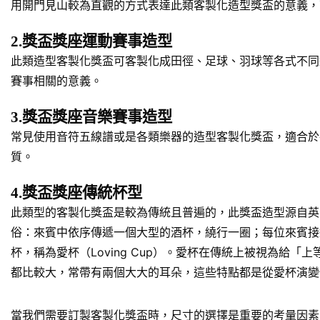
用開門見山較為直觀的方式表達此類客製化造型獎盃的意義，
2.獎盃獎座運動賽事造型
此類造型客製化獎盃可客製化成田徑、足球、羽球等各式不同
賽事相關的意義。
3.獎盃獎座音樂賽事造型
常見使用音符五線譜或是各類樂器的造型客製化獎盃，適合於
質。
4.獎盃獎座傳統杯型
此類型的客製化獎盃是較為傳統且普遍的，此獎盃造型源自英
俗：來賓中依序傳遞一個大型的酒杯，繞行一圈；每位來賓接
杯，稱為愛杯（Loving Cup）。愛杯在傳統上被視為
都比較大，常帶有兩個大大的耳朵，這些特點都是從愛杯演變
當我們需要訂製客製化獎盃時，尺寸的選擇是重要的考量因素