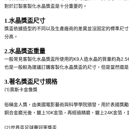
對於訂製客製化水晶獎盃是十分重要的。
1.水晶獎盃尺寸
獎盃依據造型的不同以及生產廠商的差異並沒固定的標準尺寸規
分高。
2.水晶獎盃重量
一般常見客製化水晶獎盃所使用的K9人造水晶的質量約為2.5
也是一般較為建議訂購客製化水晶獎盃的尺寸，但是當然還是
3.著名獎盃尺寸規格
(1)奧斯卡金像獎
俗稱金人獎，由美國電影藝術與科學學院頒發，用於表揚獎勵對於美
銅合金磨光後，鍍上10K金箔，再經過精磨，鍍上24K金箔
(2)世界盃足球賽冠軍獎盃