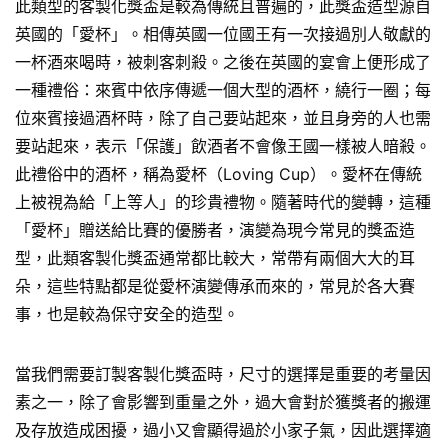
此類型的客製化獎盃是較為傳統且普遍的，此獎盃造型源自
英國的「愛杯」。相傳英國一位國王有一次接過別人敬獻的
一杯酒來喝時，被刺客刺殺。之後在英國的宴會上便形成了
一種禮俗：來賓中依序傳遞一個大型的酒杯，繞行一圈；每
位來賓接過酒杯時，除了自己要站起來，並且身旁的人也需
要站起來，表示「保護」飲酒者不會像王國一樣被人暗殺。
此禮俗中的酒杯，稱為愛杯（Loving Cup）。愛杯在傳統
上被視為給「上等人」的珍貴禮物。隨著時代的變轉，這種
「愛杯」贈送給比賽的優勝者，演變為現今常見的獎盃造
型，此類客製化獎盃通常都比較大，常帶有兩個大大的耳
朵，這些特點都是從愛杯演變傳承而來的，常見於各大賽
事，也是較為保守安全的造型。
當我們需要訂製客製化獎盃時，尺寸的選擇是重要的考量因
素之一，除了會影響到重量之外，過大會對於獲獎者的搬運
及存放造成困擾，過小又會顯得過於小家子氣，因此選擇適