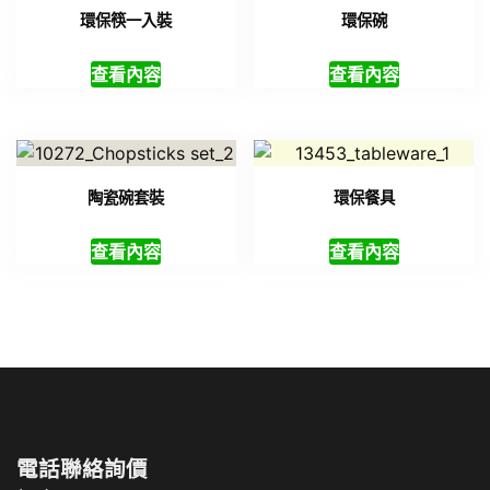
電話聯絡詢價
(02)7729-4140
Email
sales@ecobo.tw
聯絡我們
客製化獎盃獎座製作
客製化禮品
|
尾牙禮品
|
企業
禮品
|
股東會紀念品
|
春酒禮
品
|
禮品
|
紀念品
|
宣導品
|
禮品公司
|
贈品
|
台灣禮品
|