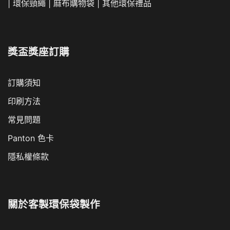
關於
客製環保袋製作
隨著環保意識抬頭，客製環保袋已成為許多人喜愛的實用小
物。相較於一般市售的環保袋，客製環保袋能展現個人或團
體的獨特風格，更能傳達愛護地球的理念.客製環保袋可依
照個人或團體的需求，設計出專屬的圖案、文字或 Logo，
展現獨特的自我風格。環保袋可重複使用，減少塑膠袋的使
用，有助於保護環境。
贊助廠商
紀念品
環保袋
環保禮品
禮品
禮品訂製
客製化商品
Corporate Gifts
Promotional Products
Premium Corporate Gifts
©2024 - 客製環保袋