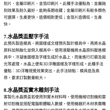
刻片、金屬印刷片、金箔印刷片。此種手法優點為：金屬蝕
刻效果及耐久最好，能夠長期收藏；金屬印刷片有較多顏色
可選擇，生產更快，造價相對更低；金箔片造價低，生產
快。
7.水晶獎盃壓字手法
此預先製造模具，將圖樣或文樣預先製於模具中，再將水晶
原料加熱融化並倒入模具中，使用液壓機將水晶原料壓進模
具中，冷凝後圖樣及字樣生成於水晶上，而後進行打磨及拋
光等處理，水晶上便有3D浮雕圖樣及字樣形成。此種手法
優點：3D浮雕視覺效果突出，此手法缺點：模具造及高
昂，要求訂製數量較大。
8.水晶獎盃實木雕刻手法
客製化水晶獎盃若使用到實木材料時，使用機械切割機和雷
射切割機並搭配電腦軟體輸入數據，使用機器於木材表層雕