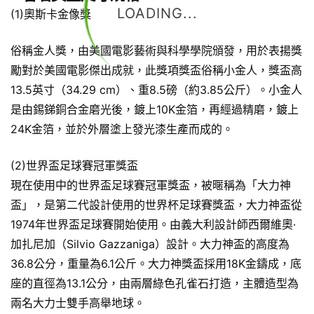
LOADING...
(1)奧斯卡金像獎
俗稱金人獎，由美國電影藝術與科學學院頒發，用於表揚獎
勵對於美國電影傑出成就，此獎項獎盃俗稱小金人，獎盃高
13.5英寸（34.29 cm）、重8.5磅（約3.85公斤）。小金人
是由錫銻銅合金磨光後，鍍上10K金箔，再經過精磨，鍍上
24K金箔，並於外層塗上發光漆生產而成的。
(2)世界盃足球賽冠軍獎盃
現在使用中的世界盃足球賽冠軍獎盃，被暱稱為「大力神
盃」，是第二代設計使用的世界杯足球賽獎盃，大力神盃從
1974年世界盃足球賽開始使用。由義大利設計師西爾維奧·
加扎尼加（Silvio Gazzaniga）設計。大力神盃的高度為
36.8公分，重量為6.1公斤。大力神獎盃採用18K金鑄成，底
座的直徑為13.1公分，由兩層綠色孔雀石打造，主體造型為
兩名大力士雙手高舉地球。