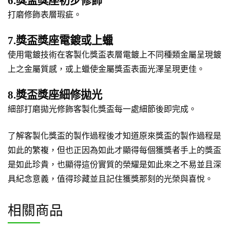
6.獎盃獎座初步修飾
打磨修飾表層瑕疵。
7.獎盃獎座電鍍或上蠟
使用電鍍技術在客製化獎盃表層電鍍上不同種類金屬呈現鍍
上之金屬質感，或上蠟使金屬獎盃表面光澤呈現更佳。
8.獎盃獎座細修拋光
細部打磨拋光修飾客製化獎盃每一處細節後即完成。
了解客製化獎盃的製作過程後才知道原來獎盃的製作過程是
如此的繁複，但也正因為如此才顯得每個獲獎者手上的獎盃
是如此珍貴，也顯得這份實質的榮耀是如此來之不易並且深
具紀念意義，值得珍藏並且記住獲獎那刻的光榮與喜悅。
相關商品