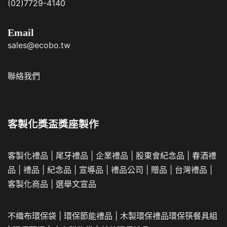
客製化商品
|
選舉文宣品
不織布環保袋
|
環保節能禮品
|
木製環保禮品
環保筷餐具組
|
環保頸繩
|
麻布購物袋
|
其他環保禮品
獎盃獎座訂購
訂購須知
印刷方法
常見問題
Panton 色卡
隱私權條款