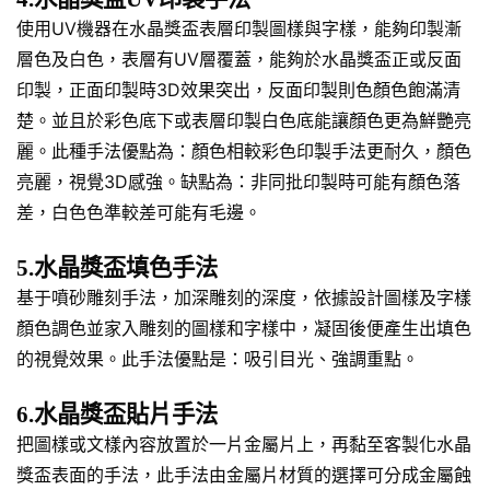
使用UV機器在水晶獎盃表層印製圖樣與字樣，能夠印製漸
層色及白色，表層有UV層覆蓋，能夠於水晶獎盃正或反面
印製，正面印製時3D效果突出，反面印製則色顏色飽滿清
楚。並且於彩色底下或表層印製白色底能讓顏色更為鮮艷亮
麗。此種手法優點為：顏色相較彩色印製手法更耐久，顏色
亮麗，視覺3D感強。缺點為：非同批印製時可能有顏色落
差，白色色準較差可能有毛邊。
5.水晶獎盃填色手法
基于噴砂雕刻手法，加深雕刻的深度，依據設計圖樣及字樣
顏色調色並家入雕刻的圖樣和字樣中，凝固後便產生出填色
的視覺效果。此手法優點是：吸引目光、強調重點。
6.水晶獎盃貼片手法
把圖樣或文樣內容放置於一片金屬片上，再黏至客製化水晶
獎盃表面的手法，此手法由金屬片材質的選擇可分成金屬蝕