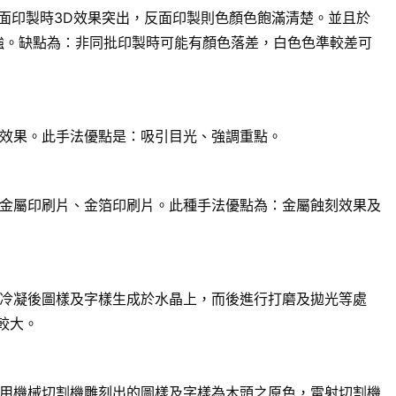
面印製時3D效果突出，反面印製則色顏色飽滿清楚。並且於
強。缺點為：非同批印製時可能有顏色落差，白色色準較差可
效果。此手法優點是：吸引目光、強調重點。
金屬印刷片、金箔印刷片。此種手法優點為：金屬蝕刻效果及
冷凝後圖樣及字樣生成於水晶上，而後進行打磨及拋光等處
較大。
用機械切割機雕刻出的圖樣及字樣為木頭之原色，雷射切割機