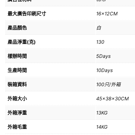
最大廣告印刷尺寸
16x12CM
產品顏色
白
產品淨重(克)
130
樣辦時間
5Days
生產時間
10Days
裝箱資料
100只/外箱
外箱大小
45x38x30CM
外箱淨重
13KG
外箱毛重
14KG