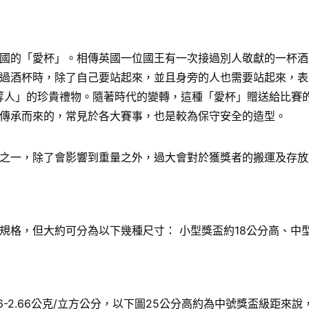
國的「愛杯」。相傳英國一位國王有一次接過別人敬獻的一杯酒
過酒杯時，除了自己要站起來，並且身旁的人也需要站起來，表
給「上等人」的珍貴禮物。隨著時代的變轉，這種「愛杯」贈送給比
傳承而來的，常見於各大賽事，也是較為保守安全的造型。
之一，除了會影響到重量之外，過大會對於獲獎者的搬運及存放
格，但大約可分為以下幾種尺寸： 小型獎盃約18公分高、中型
6-2.66公克/立方公分，以下圖25公分高約為中號獎盃級距