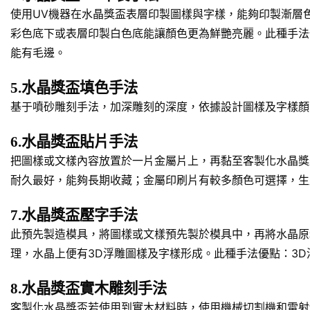
使用UV機器在水晶獎盃表層印製圖樣與字樣，能夠印製漸層
彩色底下或表層印製白色底能讓顏色更為鮮艷亮麗。此種手法
能有毛邊。
5.水晶獎盃填色手法
基于噴砂雕刻手法，加深雕刻的深度，依據設計圖樣及字樣顏
6.水晶獎盃貼片手法
把圖樣或文樣內容放置於一片金屬片上，再黏至客製化水晶獎
耐久最好，能夠長期收藏；金屬印刷片有較多顏色可選擇，生
7.水晶獎盃壓字手法
此預先製造模具，將圖樣或文樣預先製於模具中，再將水晶原
理，水晶上便有3D浮雕圖樣及字樣形成。此種手法優點：3
8.水晶獎盃實木雕刻手法
客製化水晶獎盃若使用到實木材料時，使用機械切割機和雷射