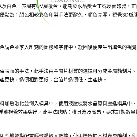
LOADING...
色及白色，表層有UV層覆蓋，能夠於水晶獎盃正或反面印製，正
優點為：顏色相較彩色印製手法更耐久，顏色亮麗，視覺3D感
色調色並家入雕刻的圖樣和字樣中，凝固後便產生出填色的視覺
盃表面的手法，此手法由金屬片材質的選擇可分成金屬蝕刻片、
產更快，造價相對更低；金箔片造價低，生產快。
料加熱融化並倒入模具中，使用液壓機將水晶原料壓進模具中，
D浮雕視覺效果突出，此手法缺點：模具造及高昂，要求訂製數量
切割機並搭配電腦軟體輸入數據，使用機器於木材表層雕刻，使