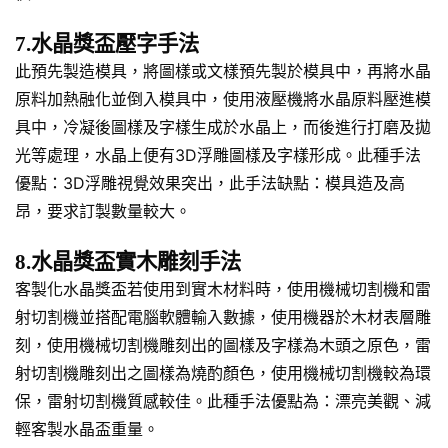
7.水晶獎盃壓字手法
此預先製造模具，將圖樣或文樣預先製於模具中，再將水晶
原料加熱融化並倒入模具中，使用液壓機將水晶原料壓進模
具中，冷凝後圖樣及字樣生成於水晶上，而後進行打磨及拋
光等處理，水晶上便有3D浮雕圖樣及字樣形成。此種手法
優點：3D浮雕視覺效果突出，此手法缺點：模具造及高
昂，要求訂製數量較大。
8.水晶獎盃實木雕刻手法
客製化水晶獎盃若使用到實木材料時，使用機械切割機和雷
射切割機並搭配電腦軟體輸入數據，使用機器於木材表層雕
刻，使用機械切割機雕刻出的圖樣及字樣為木頭之原色，雷
射切割機雕刻出之圖樣為燒酌顏色，使用機械切割機較為環
保，雷射切割機質感較佳。此種手法優點為：漂亮美觀、減
輕客製水晶盃重量。