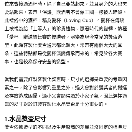
位來賓接過酒杯時，除了自己要站起來，並且身旁的人也需
要站起來，表示「保護」飲酒者不會像王國一樣被人暗殺。
此禮俗中的酒杯，稱為愛杯（Loving Cup）。愛杯在傳統
上被視為給「上等人」的珍貴禮物。隨著時代的變轉，這種
「愛杯」贈送給比賽的優勝者，演變為現今常見的獎盃造
型，此類客製化獎盃通常都比較大，常帶有兩個大大的耳
朵，這些特點都是從愛杯演變傳承而來的，常見於各大賽
事，也是較為保守安全的造型。
當我們需要訂製客製化獎盃時，尺寸的選擇是重要的考量因
素之一，除了會影響到重量之外，過大會對於獲獎者的搬運
及存放造成困擾，過小又會顯得過於小家子氣，因此選擇適
當的尺寸對於訂製客製化水晶獎盃是十分重要的。
1.水晶獎盃尺寸
獎盃依據造型的不同以及生產廠商的差異並沒固定的標準尺