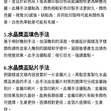
楚。並且於彩色底下或表層印製白色底能讓顏色更為鮮艷亮
麗。此種手法優點為：顏色相較彩色印製手法更耐久，顏色
亮麗，視覺3D感強。缺點為：非同批印製時可能有顏色落
差，白色色準較差可能有毛邊。
5.水晶獎盃填色手法
基于噴砂雕刻手法，加深雕刻的深度，依據設計圖樣及字樣
顏色調色並家入雕刻的圖樣和字樣中，凝固後便產生出填色
的視覺效果。此手法優點是：吸引目光、強調重點。
6.水晶獎盃貼片手法
把圖樣或文樣內容放置於一片金屬片上，再黏至客製化水晶
獎盃表面的手法，此手法由金屬片材質的選擇可分成金屬蝕
刻片、金屬印刷片、金箔印刷片。此種手法優點為：金屬蝕
刻效果及耐久最好，能夠長期收藏；金屬印刷片有較多顏色
可選擇，生產更快，造價相對更低；金箔片造價低，生產
快。