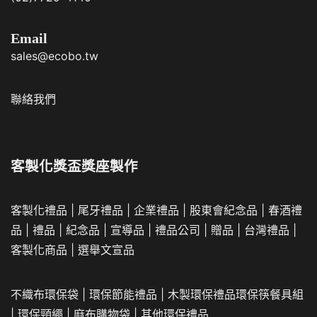
Email
sales@ecobo.tw
聯絡我們
客製化獎盃獎座製作
客製化禮品
|
尾牙禮品
|
企業
禮品
|
股東會紀念品
|
春酒禮
品
|
禮品
|
紀念品
|
宣導品
|
禮品公司
|
贈品
|
台灣禮品
|
客製化商品
|
選舉文宣品
不織布環保袋
|
環保節能禮品
|
木製環保禮品
環保筷餐具組
|
環保頸繩
|
麻布購物袋
|
其他環保禮品