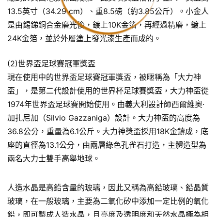
13.5英寸（34.29 cm）、重8.5磅（約3.85公斤）。小金人
是由錫銻銅合金磨光後，鍍上10K金箔，再經過精磨，鍍上
24K金箔，並於外層塗上發光漆生產而成的。
(2)世界盃足球賽冠軍獎盃
現在使用中的世界盃足球賽冠軍獎盃，被暱稱為「大力神
盃」，是第二代設計使用的世界杯足球賽獎盃，大力神盃從
1974年世界盃足球賽開始使用。由義大利設計師西爾維奧·
加扎尼加（Silvio Gazzaniga）設計。大力神盃的高度為
36.8公分，重量為6.1公斤。大力神獎盃採用18K金鑄成，底
座的直徑為13.1公分，由兩層綠色孔雀石打造，主體造型為
兩名大力士雙手高舉地球。
人造水晶是高鉛含量的玻璃，因此又稱為高鉛玻璃、鉛晶質
玻璃，在一般玻璃，主要為二氧化矽中添加一定比例的氧化
鉛，即可製成人造水晶，且亮度及透明度和天然水晶極為相