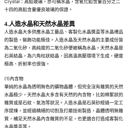
Crystal：高鉛玻璃，亦可稱水晶，含氧化鉛含量百分之二
十四的高鉛含量優良玻璃的保證。
4.人造水晶和天然水晶差異
人造水晶大多供應水晶工藝品、客製化水晶獎盃等水晶禮品
的製造，裝飾功能極佳。人造水晶及天然水晶的主要成份皆
為二氧化矽，高純度的二氧化矽便被稱為水晶。天然水晶是
石英結晶，為六角柱狀結晶，因高溫高壓環境下生成，硬度
極高、折射率也很強。
(1)內含物
單純的水晶為透明無色的礦物晶體，但完全沒有雜質的天然
水晶極少，天然水晶大多含有天然的內含物，比如棉絮狀的
雜質或是石紋、氣泡等狀況。人造水晶是石英砂經過一定工
序提煉，並經過精細的切割及打磨技術製造，晶體透明無雜
質，補足天然水晶內含雜質的不足，也更適合打造成客製化
水晶獎盃等。