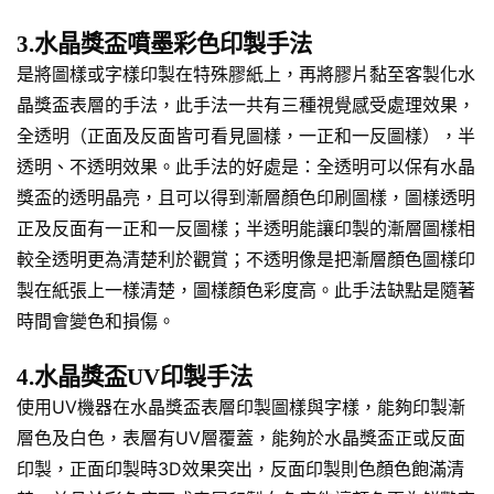
3.水晶獎盃噴墨彩色印製手法
是將圖樣或字樣印製在特殊膠紙上，再將膠片黏至客製化水
晶獎盃表層的手法，此手法一共有三種視覺感受處理效果，
全透明（正面及反面皆可看見圖樣，一正和一反圖樣），半
透明、不透明效果。此手法的好處是：全透明可以保有水晶
獎盃的透明晶亮，且可以得到漸層顏色印刷圖樣，圖樣透明
正及反面有一正和一反圖樣；半透明能讓印製的漸層圖樣相
較全透明更為清楚利於觀賞；不透明像是把漸層顏色圖樣印
製在紙張上一樣清楚，圖樣顏色彩度高。此手法缺點是隨著
時間會變色和損傷。
4.水晶獎盃UV印製手法
使用UV機器在水晶獎盃表層印製圖樣與字樣，能夠印製漸
層色及白色，表層有UV層覆蓋，能夠於水晶獎盃正或反面
印製，正面印製時3D效果突出，反面印製則色顏色飽滿清