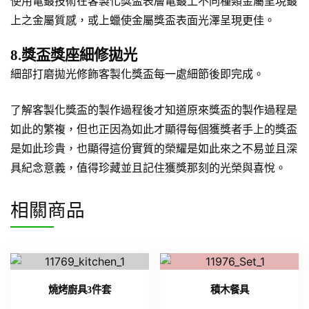
使用電鍍技術在客製化獎盃表層電鍍上不同種類金屬呈現鍍
上之金屬質感，或上蠟使金屬獎盃表面光澤呈現更佳。
8.獎盃獎座細修拋光
細部打磨拋光修飾客製化獎盃每一處細節後即完成。
了解客製化獎盃的製作過程後才知道原來獎盃的製作過程是
如此的繁複，但也正因為如此才顯得每個獲獎者手上的獎盃
是如此珍貴，也顯得這份實質的榮耀是如此來之不易並且深
具紀念意義，值得珍藏並且記住獲獎那刻的光榮與喜悅。
相關商品
燒烤廚具3件套
積木餐具