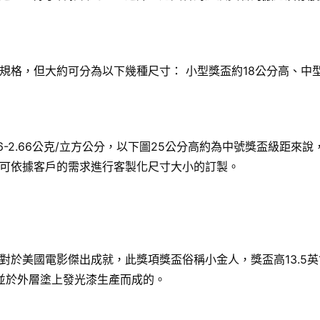
格，但大約可分為以下幾種尺寸： 小型獎盃約18公分高、中型
6-2.66公克/立方公分，以下圖25公分高約為中號獎盃級距
可依據客戶的需求進行客製化尺寸大小的訂製。
國電影傑出成就，此獎項獎盃俗稱小金人，獎盃高13.5英寸（34
，並於外層塗上發光漆生產而成的。