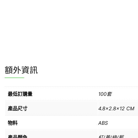
額外資訊
最低訂購量
100套
產品尺寸
4.8×2.8×12 CM
物料
ABS
產品顏色
紅/黃/綠/藍