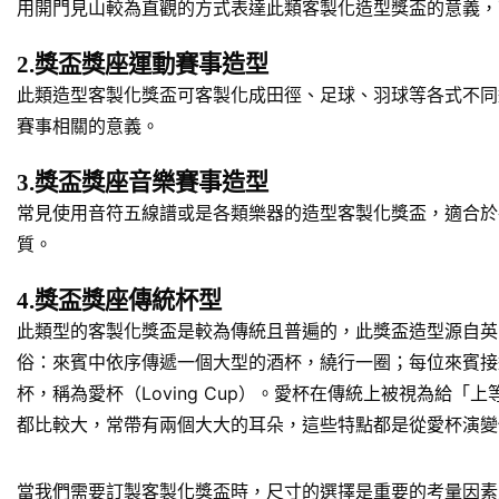
用開門見山較為直觀的方式表達此類客製化造型獎盃的意義，
2.獎盃獎座運動賽事造型
此類造型客製化獎盃可客製化成田徑、足球、羽球等各式不同
賽事相關的意義。
3.獎盃獎座音樂賽事造型
常見使用音符五線譜或是各類樂器的造型客製化獎盃，適合於
質。
4.獎盃獎座傳統杯型
此類型的客製化獎盃是較為傳統且普遍的，此獎盃造型源自英
俗：來賓中依序傳遞一個大型的酒杯，繞行一圈；每位來賓接
杯，稱為愛杯（Loving Cup）。愛杯在傳統上被視為
都比較大，常帶有兩個大大的耳朵，這些特點都是從愛杯演變
當我們需要訂製客製化獎盃時，尺寸的選擇是重要的考量因素