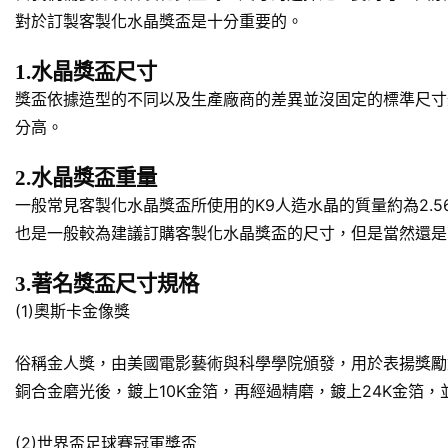
對於訂製客製化水晶獎盃是十分重要的。
1.水晶獎盃尺寸
獎盃依據造型的不同以及生產廠商的差異並沒固定的標準尺寸規
分高。
2.水晶獎盃重量
一般常見客製化水晶獎盃所使用的K9人造水晶的質量約為2.5
也是一般較為建議訂購客製化水晶獎盃的尺寸，但是當然還是
3.著名獎盃尺寸規格
(1)奧斯卡金像獎
俗稱金人獎，由美國電影藝術與科學學院頒發，用於表揚獎勵對於美
銅合金磨光後，鍍上10K金箔，再經過精磨，鍍上24K金箔
(2)世界盃足球賽冠軍獎盃