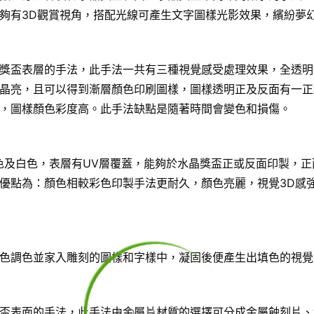
夠有3D觀賞視角，搭配光線可產生文字圖樣光影效果，繽紛夢
獎盃表層的手法，此手法一共有三種視覺感受處理效果，全透明
晶亮，且可以得到漸層顏色印刷圖樣，圖樣透明正及反面有一正
，圖樣顏色彩度高。此手法缺點是隨著時間會變色和損傷。
色及白色，表層有UV層覆蓋，能夠於水晶獎盃正或反面印製，正
優點為：顏色相較彩色印製手法更耐久，顏色亮麗，視覺3D感
色調色並家入雕刻的圖樣和字樣中，凝固後便產生出填色的視覺
盃表面的手法，此手法由金屬片材質的選擇可分成金屬蝕刻片、