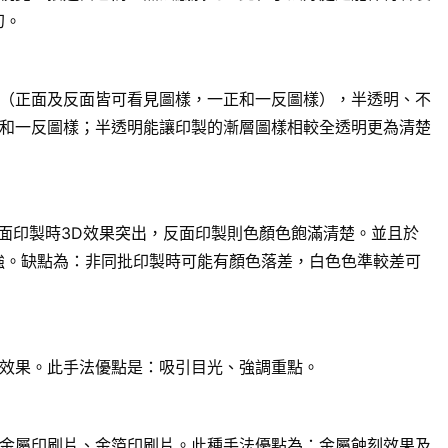
幻。
（正面及反面皆可看見圖樣，一正和一反圖樣），半透明、不
和一反圖樣；半透明能讓印製的漸層圖樣相較全透明更為清楚
面印製時3D效果突出，反面印製則色顏色飽滿清楚。並且於
強。缺點為：非同批印製時可能有顏色落差，白色色準較差可
效果。此手法優點是：吸引目光、強調重點。
金屬印刷片、金箔印刷片。此種手法優點為：金屬蝕刻效果及