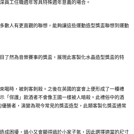
深員工任職週年等具特殊週年意義的場合。
多數人有更直觀的聯想，能夠讓這些運動造型獎盃聯想到運動
目了然為音樂賽事的獎盃，展現此客製化水晶造型獎盃的特
來喝時，被刺客刺殺。之後在英國的宴會上便形成了一種禮
示「保護」飲酒者不會像王國一樣被人暗殺。此禮俗中的酒
賽的優勝者，演變為現今常見的獎盃造型，此類客製化獎盃通常
造成困擾，過小又會顯得過於小家子氣，因此選擇適當的尺寸